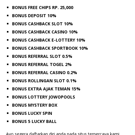
BONUS FREE CHIPS RP. 25,000
BONUS DEPOSIT 10%
BONUS CASHBACK SLOT 10%
BONUS CASHBACK CASINO 10%
BONUS CASHBACK E-LOTTERY 10%
BONUS CASHBACK SPORTBOOK 10%
BONUS REFERRAL SLOT 0.5%
BONUS REFERRAL TOGEL 2%
BONUS REFERRAL CASINO 0.2%
BONUS ROLLINGAN SLOT 0.1%
BONUS EXTRA AJAK TEMAN 15%
BONUS LOTTERY JOWOPOOLS
BONUS MYSTERY BOX
BONUS LUCKY SPIN
BONUS 5 LUCKY BALL
Ayo segera daftarkan diri anda pada situs terpercaya kami