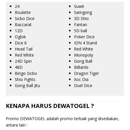
24
Suwit
Roulette
Samgong
Sicbo Dice
3D Shio
Baccarat
Fantan
12D
5D ball
Oglok
Poker Dice
Dice 6
IDN 4 Stand
Head Tail
Red White
Red White
Monopoly
24D Spin
Gong Ball
48D
Billiards
Bingo Sicbo
Dragon Tiger
Shio Fights
Xoc Dia
Gong Ball Jitu
Duel Dice
KENAPA HARUS DEWATOGEL ?
Promo DEWATOGEL adalah promo terbaik yang disediakan,
antara lain :