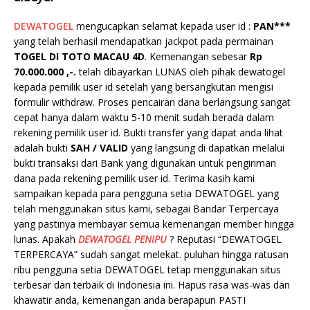
DEWATOGEL
mengucapkan selamat kepada user id :
PAN***
yang telah berhasil mendapatkan jackpot pada permainan
TOGEL DI TOTO MACAU 4D
. Kemenangan sebesar
Rp
70.000.000 ,-.
telah dibayarkan LUNAS oleh pihak dewatogel
kepada pemilik user id setelah yang bersangkutan mengisi
formulir withdraw. Proses pencairan dana berlangsung sangat
cepat hanya dalam waktu 5-10 menit sudah berada dalam
rekening pemilik user id. Bukti transfer yang dapat anda lihat
adalah bukti
SAH / VALID
yang langsung di dapatkan melalui
bukti transaksi dari Bank yang digunakan untuk pengiriman
dana pada rekening pemilik user id. Terima kasih kami
sampaikan kepada para pengguna setia DEWATOGEL yang
telah menggunakan situs kami, sebagai Bandar Terpercaya
yang pastinya membayar semua kemenangan member hingga
lunas. Apakah
DEWATOGEL PENIPU
? Reputasi “DEWATOGEL
TERPERCAYA” sudah sangat melekat. puluhan hingga ratusan
ribu pengguna setia DEWATOGEL tetap menggunakan situs
terbesar dan terbaik di Indonesia ini. Hapus rasa was-was dan
khawatir anda, kemenangan anda berapapun PASTI