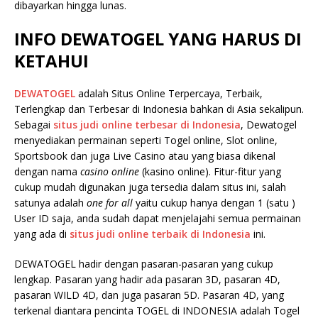
dibayarkan hingga lunas.
INFO DEWATOGEL YANG HARUS DI
KETAHUI
DEWATOGEL
adalah Situs Online Terpercaya, Terbaik,
Terlengkap dan Terbesar di Indonesia bahkan di Asia sekalipun.
Sebagai
situs judi online terbesar di Indonesia
, Dewatogel
menyediakan permainan seperti Togel online, Slot online,
Sportsbook dan juga Live Casino atau yang biasa dikenal
dengan nama
casino online
(kasino online). Fitur-fitur yang
cukup mudah digunakan juga tersedia dalam situs ini, salah
satunya adalah
one for all
yaitu cukup hanya dengan 1 (satu )
User ID saja, anda sudah dapat menjelajahi semua permainan
yang ada di
situs judi online terbaik di Indonesia
ini.
DEWATOGEL hadir dengan pasaran-pasaran yang cukup
lengkap. Pasaran yang hadir ada pasaran 3D, pasaran 4D,
pasaran WILD 4D, dan juga pasaran 5D. Pasaran 4D, yang
terkenal diantara pencinta TOGEL di INDONESIA adalah Togel