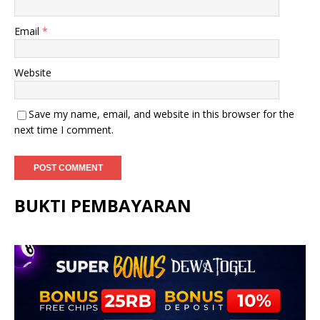
Email
*
Website
Save my name, email, and website in this browser for the
next time I comment.
BUKTI PEMBAYARAN