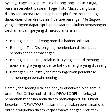
Sydney, Togel Singapore, Togel Hongkong. Selain 3 (tiga)
pasaran tersebut, pasaran Togel Toto Macau yang bisa
disaksikan secara Live setiap hari di platform Youtube juga
dapat ditemukan di situs ini. Tipe-tipe pasangan /
bettingan
yang beragam dapat dipilih pada saat melakukan pemasangan
taruhan anda. Tipe yang dimaksud antara lain :
Bettingan Tipe Full yang memiliki hadiah terbesar
Bettingan Tipe Diskon yang memberikan diskon pada
pemain setiap pemasangan
Bettingan Tipe BB ( Bolak Balik ) yang dapat dimenangkan
apabila angka yang keluar terbalik dari angka yang dipasang
Bettingan Tipe Prize yang memungkinkan persentase
kemenangan pemain meningkat.
Game yang sedang viral dan banyak dimainkan oleh semua
orang, Slot Online hadir di situs DEWATOGEL ini sebagai
penambah keseruan anda dalam menjelajah di situs kami.
Keseriusan DEWATOGEL dalam menyediakan permainan slot
online diwujudkan dalam kerjasamanya dengan
provider
/