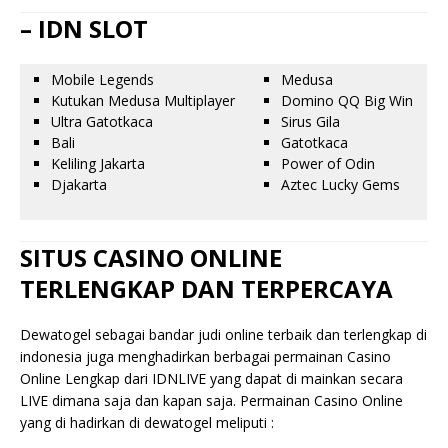
– IDN SLOT
Mobile Legends
Medusa
Kutukan Medusa Multiplayer
Domino QQ Big Win
Ultra Gatotkaca
Sirus Gila
Bali
Gatotkaca
Keliling Jakarta
Power of Odin
Djakarta
Aztec Lucky Gems
SITUS CASINO ONLINE
TERLENGKAP DAN TERPERCAYA
Dewatogel sebagai bandar judi online terbaik dan terlengkap di
indonesia juga menghadirkan berbagai permainan Casino
Online Lengkap dari IDNLIVE yang dapat di mainkan secara
LIVE dimana saja dan kapan saja. Permainan Casino Online
yang di hadirkan di dewatogel meliputi :