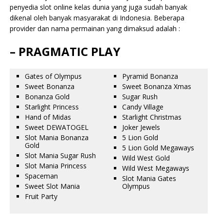
penyedia slot online kelas dunia yang juga sudah banyak
dikenal oleh banyak masyarakat di Indonesia. Beberapa
provider dan nama permainan yang dimaksud adalah :
– PRAGMATIC PLAY
Gates of Olympus
Pyramid Bonanza
Sweet Bonanza
Sweet Bonanza Xmas
Bonanza Gold
Sugar Rush
Starlight Princess
Candy Village
Hand of Midas
Starlight Christmas
Sweet DEWATOGEL
Joker Jewels
Slot Mania Bonanza
5 Lion Gold
Gold
5 Lion Gold Megaways
Slot Mania Sugar Rush
Wild West Gold
Slot Mania Princess
Wild West Megaways
Spaceman
Slot Mania Gates
Sweet Slot Mania
Olympus
Fruit Party