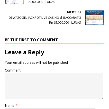
70.000.000 ,-LUNAS
NEXT
DEWATOGEL JACKPOT LIVE CASINO di BACCARAT 3
Rp 65.000.000 ,-LUNAS
BE THE FIRST TO COMMENT
Leave a Reply
Your email address will not be published.
Comment
Name
*