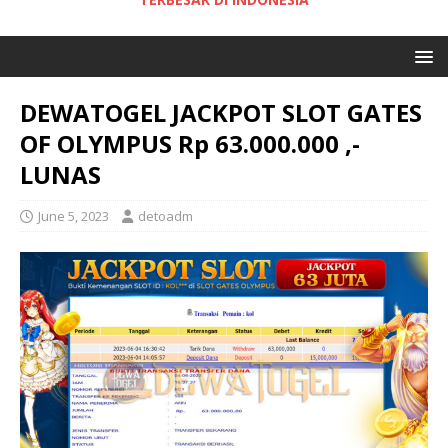
DEWATOGEL JACKPOT SLOT GATES
OF OLYMPUS Rp 63.000.000 ,-
LUNAS
June 5, 2023
detoadm