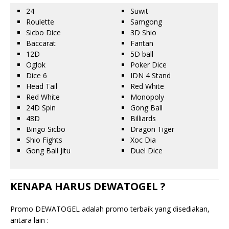
24
Suwit
Roulette
Samgong
Sicbo Dice
3D Shio
Baccarat
Fantan
12D
5D ball
Oglok
Poker Dice
Dice 6
IDN 4 Stand
Head Tail
Red White
Red White
Monopoly
24D Spin
Gong Ball
48D
Billiards
Bingo Sicbo
Dragon Tiger
Shio Fights
Xoc Dia
Gong Ball Jitu
Duel Dice
KENAPA HARUS DEWATOGEL ?
Promo DEWATOGEL adalah promo terbaik yang disediakan,
antara lain :