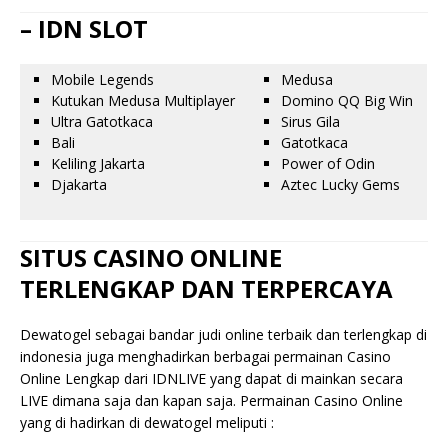
– IDN SLOT
Mobile Legends
Medusa
Kutukan Medusa Multiplayer
Domino QQ Big Win
Ultra Gatotkaca
Sirus Gila
Bali
Gatotkaca
Keliling Jakarta
Power of Odin
Djakarta
Aztec Lucky Gems
SITUS CASINO ONLINE
TERLENGKAP DAN TERPERCAYA
Dewatogel sebagai bandar judi online terbaik dan terlengkap di
indonesia juga menghadirkan berbagai permainan Casino
Online Lengkap dari IDNLIVE yang dapat di mainkan secara
LIVE dimana saja dan kapan saja. Permainan Casino Online
yang di hadirkan di dewatogel meliputi :