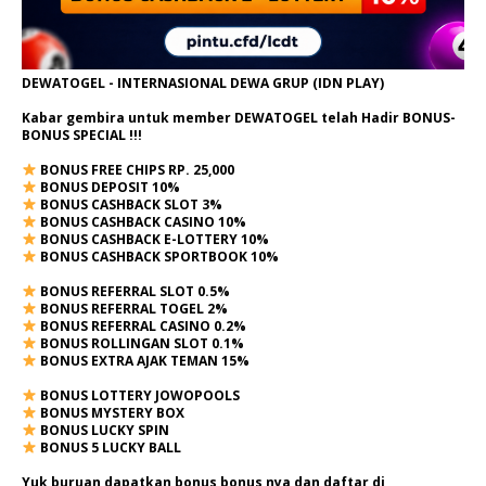
DEWATOGEL - INTERNASIONAL DEWA GRUP (IDN PLAY)
Kabar gembira untuk member DEWATOGEL telah Hadir
BONUS-
BONUS SPECIAL
!!!
BONUS FREE CHIPS RP. 25,000
BONUS DEPOSIT 10%
BONUS CASHBACK SLOT 3%
BONUS CASHBACK CASINO 10%
BONUS CASHBACK E-LOTTERY 10%
BONUS CASHBACK SPORTBOOK 10%
BONUS REFERRAL SLOT 0.5%
BONUS REFERRAL TOGEL 2%
BONUS REFERRAL CASINO 0.2%
BONUS ROLLINGAN SLOT 0.1%
BONUS EXTRA AJAK TEMAN 15%
BONUS LOTTERY JOWOPOOLS
BONUS MYSTERY BOX
BONUS LUCKY SPIN
BONUS 5 LUCKY BALL
Yuk buruan dapatkan bonus bonus nya dan daftar di