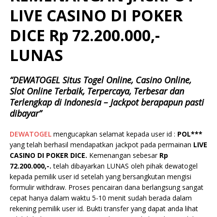
LIVE CASINO DI POKER
DICE Rp 72.200.000,-
LUNAS
“DEWATOGEL Situs Togel Online, Casino Online,
Slot Online Terbaik, Terpercaya, Terbesar dan
Terlengkap di Indonesia – Jackpot berapapun pasti
dibayar”
DEWATOGEL
mengucapkan selamat kepada user id :
POL***
yang telah berhasil mendapatkan jackpot pada permainan
LIVE
CASINO DI POKER DICE.
Kemenangan sebesar
Rp
72.200.000,-.
telah dibayarkan LUNAS oleh pihak dewatogel
kepada pemilik user id setelah yang bersangkutan mengisi
formulir withdraw. Proses pencairan dana berlangsung sangat
cepat hanya dalam waktu 5-10 menit sudah berada dalam
rekening pemilik user id. Bukti transfer yang dapat anda lihat