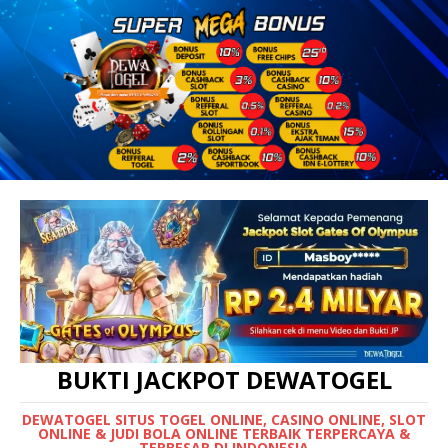
BUKTI JACKPOT DEWATOGEL
DEWATOGEL SITUS TOGEL ONLINE, CASINO ONLINE, SLOT
ONLINE & JUDI BOLA ONLINE TERBAIK TERPERCAYA &
TERBESAR DI INDONESIA