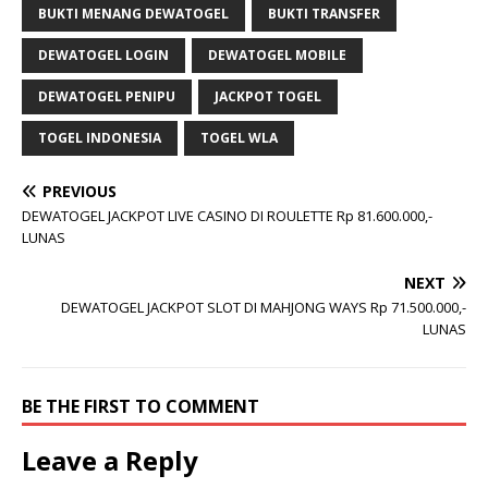
BUKTI MENANG DEWATOGEL
BUKTI TRANSFER
DEWATOGEL LOGIN
DEWATOGEL MOBILE
DEWATOGEL PENIPU
JACKPOT TOGEL
TOGEL INDONESIA
TOGEL WLA
PREVIOUS
DEWATOGEL JACKPOT LIVE CASINO DI ROULETTE Rp 81.600.000,-
LUNAS
NEXT
DEWATOGEL JACKPOT SLOT DI MAHJONG WAYS Rp 71.500.000,-
LUNAS
BE THE FIRST TO COMMENT
Leave a Reply