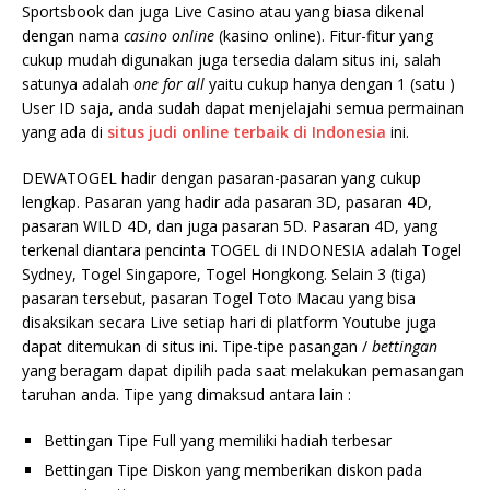
Sportsbook dan juga Live Casino atau yang biasa dikenal
dengan nama
casino online
(kasino online). Fitur-fitur yang
cukup mudah digunakan juga tersedia dalam situs ini, salah
satunya adalah
one for all
yaitu cukup hanya dengan 1 (satu )
User ID saja, anda sudah dapat menjelajahi semua permainan
yang ada di
situs judi
online terbaik di Indonesia
ini.
DEWATOGEL hadir dengan pasaran-pasaran yang cukup
lengkap. Pasaran yang hadir ada pasaran 3D, pasaran 4D,
pasaran WILD 4D, dan juga pasaran 5D. Pasaran 4D, yang
terkenal diantara pencinta TOGEL di INDONESIA adalah Togel
Sydney, Togel Singapore, Togel Hongkong. Selain 3 (tiga)
pasaran tersebut, pasaran Togel Toto Macau yang bisa
disaksikan secara Live setiap hari di platform Youtube juga
dapat ditemukan di situs ini. Tipe-tipe pasangan /
bettingan
yang beragam dapat dipilih pada saat melakukan pemasangan
taruhan anda. Tipe yang dimaksud antara lain :
Bettingan Tipe Full yang memiliki hadiah terbesar
Bettingan Tipe Diskon yang memberikan diskon pada