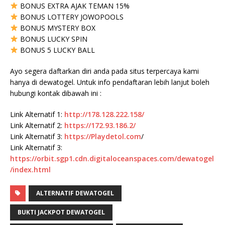
BONUS EXTRA AJAK TEMAN 15%
BONUS LOTTERY JOWOPOOLS
BONUS MYSTERY BOX
BONUS LUCKY SPIN
BONUS 5 LUCKY BALL
Ayo segera daftarkan diri anda pada situs terpercaya kami
hanya di dewatogel. Untuk info pendaftaran lebih lanjut boleh
hubungi kontak dibawah ini :
Link Alternatif 1:
http://178.128.222.158/
Link Alternatif 2:
https://172.93.186.2/
Link Alternatif 3:
https://
Playdetol.com
/
Link Alternatif 3:
https://orbit.sgp1.cdn.digitaloceanspaces.com/dewatogel
/index.html
ALTERNATIF DEWATOGEL
BUKTI JACKPOT DEWATOGEL