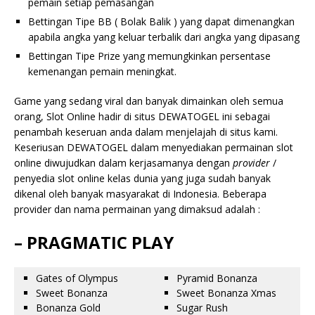
pemain setiap pemasangan
Bettingan Tipe BB ( Bolak Balik ) yang dapat dimenangkan
apabila angka yang keluar terbalik dari angka yang dipasang
Bettingan Tipe Prize yang memungkinkan persentase
kemenangan pemain meningkat.
Game yang sedang viral dan banyak dimainkan oleh semua
orang, Slot Online hadir di situs DEWATOGEL ini sebagai
penambah keseruan anda dalam menjelajah di situs kami.
Keseriusan DEWATOGEL dalam menyediakan permainan slot
online diwujudkan dalam kerjasamanya dengan
provider
/
penyedia slot online kelas dunia yang juga sudah banyak
dikenal oleh banyak masyarakat di Indonesia. Beberapa
provider dan nama permainan yang dimaksud adalah :
– PRAGMATIC PLAY
Gates of Olympus
Pyramid Bonanza
Sweet Bonanza
Sweet Bonanza Xmas
Bonanza Gold
Sugar Rush