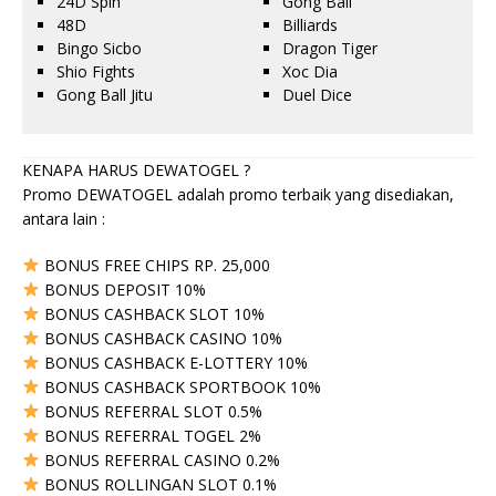
24D Spin
Gong Ball
48D
Billiards
Bingo Sicbo
Dragon Tiger
Shio Fights
Xoc Dia
Gong Ball Jitu
Duel Dice
KENAPA HARUS DEWATOGEL ?
Promo DEWATOGEL adalah promo terbaik yang disediakan,
antara lain :
BONUS FREE CHIPS RP. 25,000
BONUS DEPOSIT 10%
BONUS CASHBACK SLOT 10%
BONUS CASHBACK CASINO 10%
BONUS CASHBACK E-LOTTERY 10%
BONUS CASHBACK SPORTBOOK 10%
BONUS REFERRAL SLOT 0.5%
BONUS REFERRAL TOGEL 2%
BONUS REFERRAL CASINO 0.2%
BONUS ROLLINGAN SLOT 0.1%