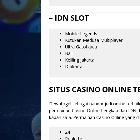
– IDN SLOT
Mobile Legends
Kutukan Medusa Multiplayer
Ultra Gatotkaca
Bali
Keliling Jakarta
Djakarta
SITUS CASINO ONLINE 
Dewatogel sebagai bandar judi online terbai
permainan Casino Online Lengkap dari IDNLI
kapan saja. Permainan Casino Online yang di 
24
Roulette