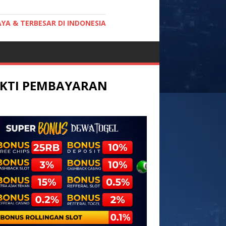
YA & TERBESAR DI INDONESIA
KTI PEMBAYARAN