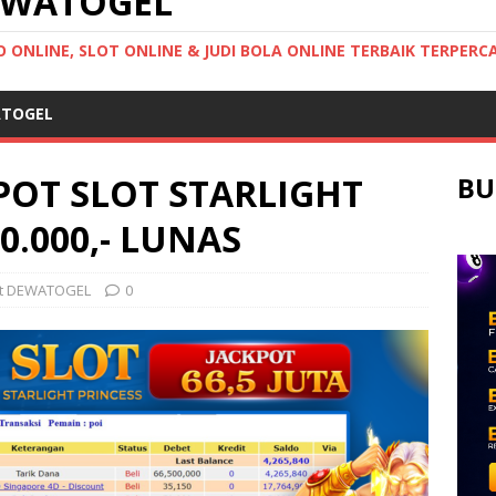
EWATOGEL
 ONLINE, SLOT ONLINE & JUDI BOLA ONLINE TERBAIK TERPERCA
ATOGEL
OT SLOT STARLIGHT
BU
0.000,- LUNAS
pot DEWATOGEL
0