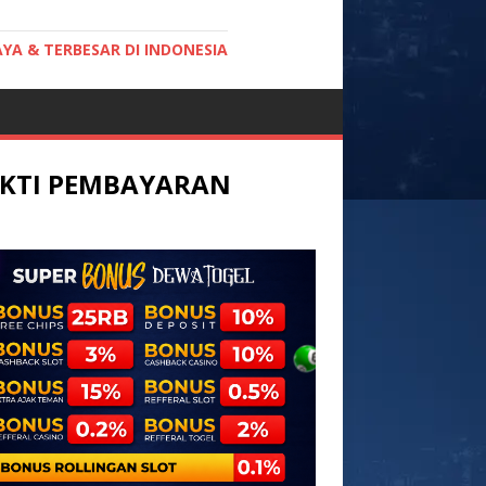
YA & TERBESAR DI INDONESIA
KTI PEMBAYARAN