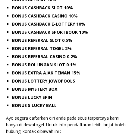
BONUS CASHBACK SLOT 10%
BONUS CASHBACK CASINO 10%
BONUS CASHBACK E-LOTTERY 10%
BONUS CASHBACK SPORTBOOK 10%
BONUS REFERRAL SLOT 0.5%
BONUS REFERRAL TOGEL 2%
BONUS REFERRAL CASINO 0.2%
BONUS ROLLINGAN SLOT 0.1%
BONUS EXTRA AJAK TEMAN 15%
BONUS LOTTERY JOWOPOOLS
BONUS MYSTERY BOX
BONUS LUCKY SPIN
BONUS 5 LUCKY BALL
Ayo segera daftarkan diri anda pada situs terpercaya kami
hanya di dewatogel. Untuk info pendaftaran lebih lanjut boleh
hubungi kontak dibawah ini :