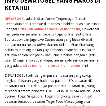
INFO DEWATOGEL YANG HARUS DI
KETAHUI
DEWATOGEL
adalah Situs Online Terpercaya, Terbaik,
Terlengkap dan Terbesar di Indonesia bahkan di Asia sekalipun.
Sebagai
situs judi online terbesar di Indonesia
, Dewatogel
menyediakan permainan seperti Togel online, Slot online,
Sportsbook dan juga Live Casino atau yang biasa dikenal
dengan nama
casino online
(kasino online). Fitur-fitur yang
cukup mudah digunakan juga tersedia dalam situs ini, salah
satunya adalah
one for all
yaitu cukup hanya dengan 1 (satu )
User ID saja, anda sudah dapat menjelajahi semua permainan
yang ada di
situs judi online terbaik di Indonesia
ini.
DEWATOGEL hadir dengan pasaran-pasaran yang cukup
lengkap. Pasaran yang hadir ada pasaran 3D, pasaran 4D,
pasaran WILD 4D, dan juga pasaran 5D. Pasaran 4D, yang
terkenal diantara pencinta TOGEL di INDONESIA adalah Togel
Sydney, Togel Singapore, Togel Hongkong. Selain 3 (tiga)
pasaran tersebut, pasaran Togel Toto Macau yang bisa