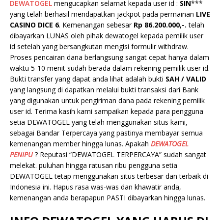
DEWATOGEL
mengucapkan selamat kepada user id :
SIN
***
yang telah berhasil mendapatkan jackpot pada permainan
LIVE
CASINO DICE 6
. Kemenangan sebesar
Rp 86.200.000,-.
telah
dibayarkan LUNAS oleh pihak dewatogel kepada pemilik user
id setelah yang bersangkutan mengisi formulir withdraw.
Proses pencairan dana berlangsung sangat cepat hanya dalam
waktu 5-10 menit sudah berada dalam rekening pemilik user id.
Bukti transfer yang dapat anda lihat adalah bukti
SAH / VALID
yang langsung di dapatkan melalui bukti transaksi dari Bank
yang digunakan untuk pengiriman dana pada rekening pemilik
user id. Terima kasih kami sampaikan kepada para pengguna
setia DEWATOGEL yang telah menggunakan situs kami,
sebagai Bandar Terpercaya yang pastinya membayar semua
kemenangan member hingga lunas. Apakah
DEWATOGEL
PENIPU
? Reputasi “DEWATOGEL TERPERCAYA” sudah sangat
melekat. puluhan hingga ratusan ribu pengguna setia
DEWATOGEL tetap menggunakan situs terbesar dan terbaik di
Indonesia ini. Hapus rasa was-was dan khawatir anda,
kemenangan anda berapapun PASTI dibayarkan hingga lunas.