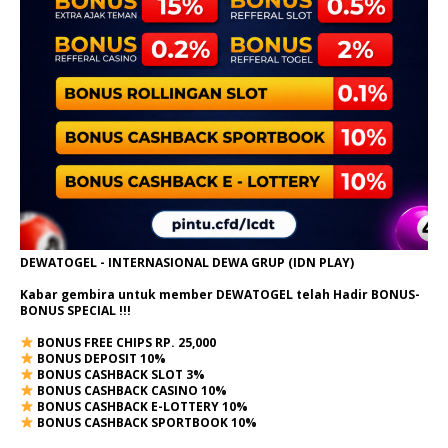
DEWATOGEL - INTERNASIONAL DEWA GRUP (IDN PLAY)
Kabar gembira untuk member DEWATOGEL telah Hadir
BONUS-
BONUS SPECIAL
!!!
BONUS FREE CHIPS RP. 25,000
BONUS DEPOSIT 10%
BONUS CASHBACK SLOT 3%
BONUS CASHBACK CASINO 10%
BONUS CASHBACK E-LOTTERY 10%
BONUS CASHBACK SPORTBOOK 10%