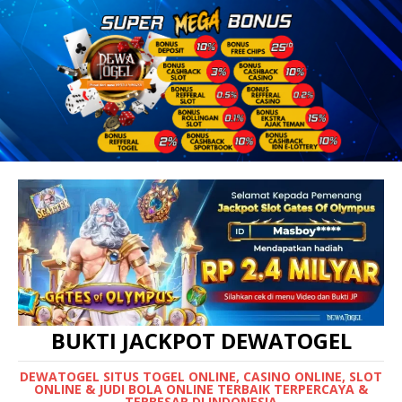
BUKTI JACKPOT DEWATOGEL
DEWATOGEL SITUS TOGEL ONLINE, CASINO ONLINE, SLOT
ONLINE & JUDI BOLA ONLINE TERBAIK TERPERCAYA &
TERBESAR DI INDONESIA