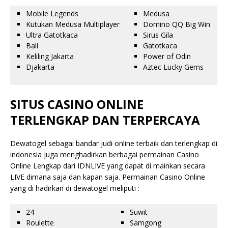
Mobile Legends
Medusa
Kutukan Medusa Multiplayer
Domino QQ Big Win
Ultra Gatotkaca
Sirus Gila
Bali
Gatotkaca
Keliling Jakarta
Power of Odin
Djakarta
Aztec Lucky Gems
SITUS CASINO ONLINE
TERLENGKAP DAN TERPERCAYA
Dewatogel sebagai bandar judi online terbaik dan terlengkap di
indonesia juga menghadirkan berbagai permainan Casino
Online Lengkap dari IDNLIVE yang dapat di mainkan secara
LIVE dimana saja dan kapan saja. Permainan Casino Online
yang di hadirkan di dewatogel meliputi :
24
Suwit
Roulette
Samgong