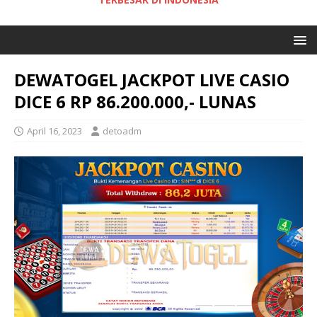
DEWATOGEL JACKPOT LIVE CASIO
DICE 6 RP 86.200.000,- LUNAS
April 16, 2023
detoadm