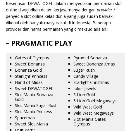
Keseriusan DEWATOGEL dalam menyediakan permainan slot
online diwujudkan dalam kerjasamanya dengan
provider
/
penyedia slot online kelas dunia yang juga sudah banyak
dikenal oleh banyak masyarakat di Indonesia. Beberapa
provider dan nama permainan yang dimaksud adalah :
– PRAGMATIC PLAY
Gates of Olympus
Pyramid Bonanza
Sweet Bonanza
Sweet Bonanza Xmas
Bonanza Gold
Sugar Rush
Starlight Princess
Candy Village
Hand of Midas
Starlight Christmas
Sweet DEWATOGEL
Joker Jewels
Slot Mania Bonanza
5 Lion Gold
Gold
5 Lion Gold Megaways
Slot Mania Sugar Rush
Wild West Gold
Slot Mania Princess
Wild West Megaways
Spaceman
Slot Mania Gates
Sweet Slot Mania
Olympus
Fruit Party