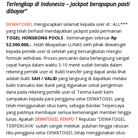
Terlengkap di Indonesia – Jackpot berapapun pasti
dibayar”
DEWATOGEL
mengucapkan selamat kepada user id : ALL***
yang telah berhasil mendapatkan jackpot pada permainan
TOGEL HONGKONG POOLS
. Kemenangan sebesar
Rp
52.300.000,-.
telah dibayarkan LUNAS oleh pihak dewatogel
kepada pemilik user id setelah yang bersangkutan mengisi
formulir withdraw. Proses pencairan dana berlangsung sangat
cepat hanya dalam waktu 5-10 menit sudah berada dalam
rekening pemilik user id. Bukti transfer yang dapat anda lihat
adalah bukti
SAH / VALID
yang langsung di dapatkan melalui
bukti transaksi dari Bank yang digunakan untuk pengiriman
dana pada rekening pemilik user id. Terima kasih kami
sampaikan kepada para pengguna setia DEWATOGEL yang
telah menggunakan situs kami, sebagai Bandar Terpercaya
yang pastinya membayar semua kemenangan member hingga
lunas. Apakah
DEWATOGEL PENIPU
? Reputasi “DEWATOGEL
TERPERCAYA” sudah sangat melekat. puluhan hingga ratusan
ribu pengguna setia DEWATOGEL tetap menggunakan situs