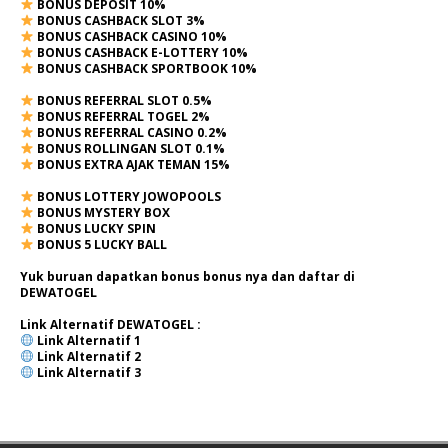
BONUS DEPOSIT 10%
BONUS CASHBACK SLOT 3%
BONUS CASHBACK CASINO 10%
BONUS CASHBACK E-LOTTERY 10%
BONUS CASHBACK SPORTBOOK 10%
BONUS REFERRAL SLOT 0.5%
BONUS REFERRAL TOGEL 2%
BONUS REFERRAL CASINO 0.2%
BONUS ROLLINGAN SLOT 0.1%
BONUS EXTRA AJAK TEMAN 15%
BONUS LOTTERY JOWOPOOLS
BONUS MYSTERY BOX
BONUS LUCKY SPIN
BONUS 5 LUCKY BALL
Yuk buruan dapatkan bonus bonus nya dan daftar di
DEWATOGEL
Link Alternatif
DEWATOGEL
:
Link Alternatif 1
Link Alternatif 2
Link Alternatif 3