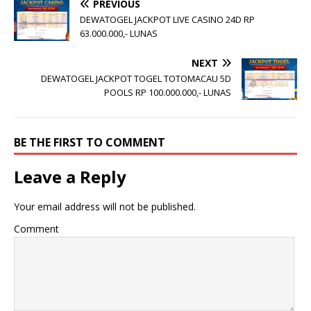
PREVIOUS
DEWATOGEL JACKPOT LIVE CASINO 24D RP
63.000.000,- LUNAS
NEXT
DEWATOGEL JACKPOT TOGEL TOTOMACAU 5D
POOLS RP 100.000.000,- LUNAS
BE THE FIRST TO COMMENT
Leave a Reply
Your email address will not be published.
Comment