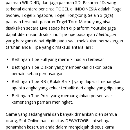
pasaran WILD 4D, dan juga pasaran 5D. Pasaran 4D, yang
terkenal diantara pencinta TOGEL di INDONESIA adalah Togel
Sydney, Togel Singapore, Togel Hongkong. Selain 3 (tiga)
pasaran tersebut, pasaran Togel Toto Macau yang bisa
disaksikan secara Live setiap hari di platform Youtube juga
dapat ditemukan di situs ini. Tipe-tipe pasangan /
bettingan
yang beragam dapat dipilih pada saat melakukan pemasangan
taruhan anda. Tipe yang dimaksud antara lain :
Bettingan Tipe Full yang memiliki hadiah terbesar
Bettingan Tipe Diskon yang memberikan diskon pada
pemain setiap pemasangan
Bettingan Tipe BB ( Bolak Balik ) yang dapat dimenangkan
apabila angka yang keluar terbalik dari angka yang dipasang
Bettingan Tipe Prize yang memungkinkan persentase
kemenangan pemain meningkat.
Game yang sedang viral dan banyak dimainkan oleh semua
orang, Slot Online hadir di situs DEWATOGEL ini sebagai
penambah keseruan anda dalam menjelajah di situs kami.