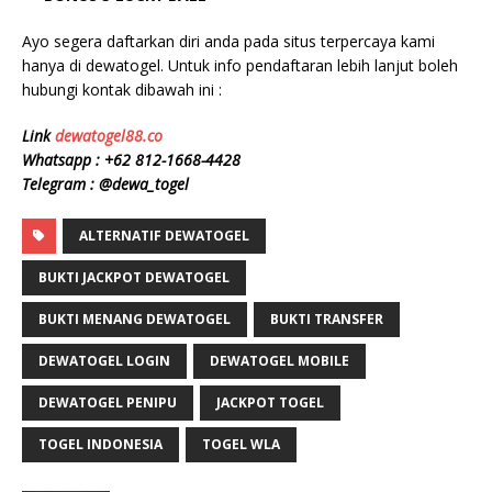
Ayo segera daftarkan diri anda pada situs terpercaya kami
hanya di dewatogel. Untuk info pendaftaran lebih lanjut boleh
hubungi kontak dibawah ini :
Link
dewatogel88.co
Whatsapp : +62 812-1668-4428
Telegram : @dewa_togel
ALTERNATIF DEWATOGEL
BUKTI JACKPOT DEWATOGEL
BUKTI MENANG DEWATOGEL
BUKTI TRANSFER
DEWATOGEL LOGIN
DEWATOGEL MOBILE
DEWATOGEL PENIPU
JACKPOT TOGEL
TOGEL INDONESIA
TOGEL WLA