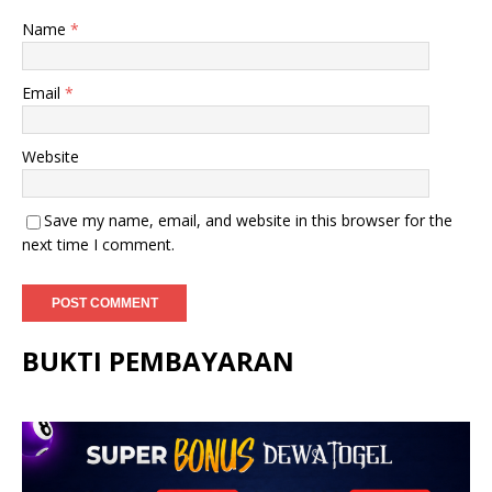
Name
*
Email
*
Website
Save my name, email, and website in this browser for the
next time I comment.
BUKTI PEMBAYARAN