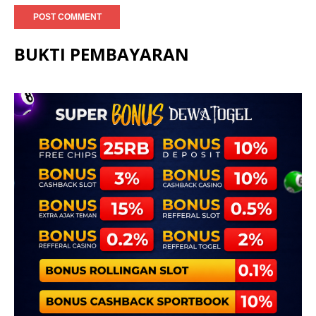
BUKTI PEMBAYARAN