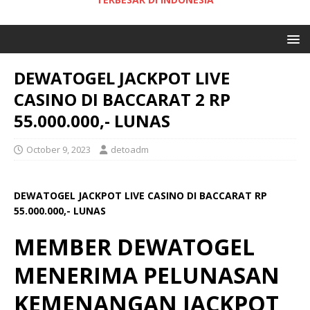
DEWATOGEL JACKPOT LIVE
CASINO DI BACCARAT 2 RP
55.000.000,- LUNAS
October 9, 2023
detoadm
DEWATOGEL JACKPOT LIVE CASINO DI BACCARAT RP
55.000.000,- LUNAS
MEMBER DEWATOGEL
MENERIMA PELUNASAN
KEMENANGAN JACKPOT