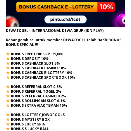
DEWATOGEL - INTERNASIONAL DEWA GRUP (IDN PLAY)
Kabar gembira untuk member DEWATOGEL telah Hadir
BONUS-
BONUS SPECIAL
!!!
BONUS FREE CHIPS RP. 25,000
BONUS DEPOSIT 10%
BONUS CASHBACK SLOT 3%
BONUS CASHBACK CASINO 10%
BONUS CASHBACK E-LOTTERY 10%
BONUS CASHBACK SPORTBOOK 10%
BONUS REFERRAL SLOT 0.5%
BONUS REFERRAL TOGEL 2%
BONUS REFERRAL CASINO 0.2%
BONUS ROLLINGAN SLOT 0.1%
BONUS EXTRA AJAK TEMAN 15%
BONUS LOTTERY JOWOPOOLS
BONUS MYSTERY BOX
BONUS LUCKY SPIN
BONUS 5 LUCKY BALL