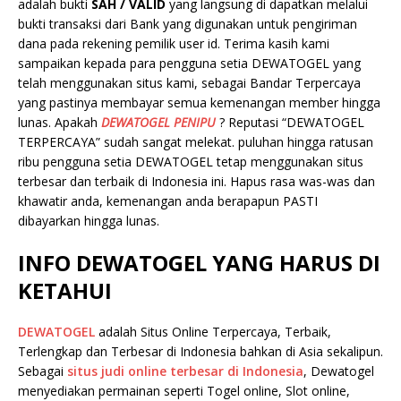
adalah bukti
SAH / VALID
yang langsung di dapatkan melalui
bukti transaksi dari Bank yang digunakan untuk pengiriman
dana pada rekening pemilik user id. Terima kasih kami
sampaikan kepada para pengguna setia DEWATOGEL yang
telah menggunakan situs kami, sebagai Bandar Terpercaya
yang pastinya membayar semua kemenangan member hingga
lunas. Apakah
DEWATOGEL PENIPU
? Reputasi “DEWATOGEL
TERPERCAYA” sudah sangat melekat. puluhan hingga ratusan
ribu pengguna setia DEWATOGEL tetap menggunakan situs
terbesar dan terbaik di Indonesia ini. Hapus rasa was-was dan
khawatir anda, kemenangan anda berapapun PASTI
dibayarkan hingga lunas.
INFO DEWATOGEL YANG HARUS DI
KETAHUI
DEWATOGEL
adalah Situs Online Terpercaya, Terbaik,
Terlengkap dan Terbesar di Indonesia bahkan di Asia sekalipun.
Sebagai
situs judi online terbesar di Indonesia
, Dewatogel
menyediakan permainan seperti Togel online, Slot online,