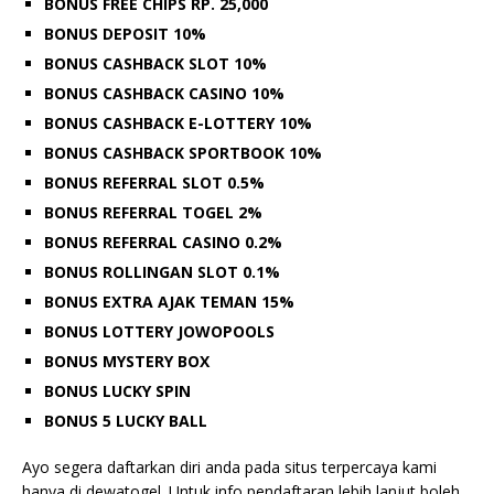
BONUS FREE CHIPS RP. 25,000
BONUS DEPOSIT 10%
BONUS CASHBACK SLOT 10%
BONUS CASHBACK CASINO 10%
BONUS CASHBACK E-LOTTERY 10%
BONUS CASHBACK SPORTBOOK 10%
BONUS REFERRAL SLOT 0.5%
BONUS REFERRAL TOGEL 2%
BONUS REFERRAL CASINO 0.2%
BONUS ROLLINGAN SLOT 0.1%
BONUS EXTRA AJAK TEMAN 15%
BONUS LOTTERY JOWOPOOLS
BONUS MYSTERY BOX
BONUS LUCKY SPIN
BONUS 5 LUCKY BALL
Ayo segera daftarkan diri anda pada situs terpercaya kami
hanya di dewatogel. Untuk info pendaftaran lebih lanjut boleh