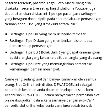
pasaran tersebut, pasaran Togel Toto Macau yang bisa
disaksikan secara Live setiap hari di platform Youtube juga
dapat ditemukan di situs ini. Tipe-tipe pasangan /
bettingan
yang beragam dapat dipilih pada saat melakukan pemasangan
taruhan anda. Tipe yang dimaksud antara lain :
Bettingan Tipe Full yang memiliki hadiah terbesar
Bettingan Tipe Diskon yang memberikan diskon pada
pemain setiap pemasangan
Bettingan Tipe BB ( Bolak Balik ) yang dapat dimenangkan
apabila angka yang keluar terbalik dari angka yang dipasang
Bettingan Tipe Prize yang memungkinkan persentase
kemenangan pemain meningkat.
Game yang sedang viral dan banyak dimainkan oleh semua
orang, Slot Online hadir di situs DEWATOGEL ini sebagai
penambah keseruan anda dalam menjelajah di situs kami.
Keseriusan DEWATOGEL dalam menyediakan permainan slot
online diwujudkan dalam kerjasamanya dengan
provider
/
penyedia slot online kelas dunia yang juga sudah banyak