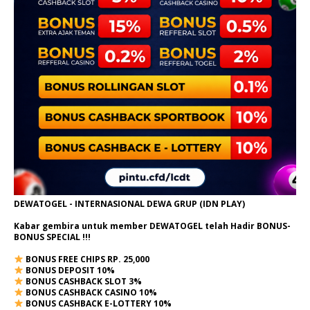
DEWATOGEL - INTERNASIONAL DEWA GRUP (IDN PLAY)
Kabar gembira untuk member DEWATOGEL telah Hadir
BONUS-
BONUS SPECIAL
!!!
BONUS FREE CHIPS RP. 25,000
BONUS DEPOSIT 10%
BONUS CASHBACK SLOT 3%
BONUS CASHBACK CASINO 10%
BONUS CASHBACK E-LOTTERY 10%