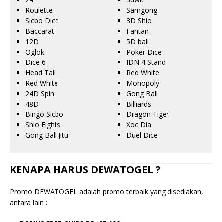
Roulette
Samgong
Sicbo Dice
3D Shio
Baccarat
Fantan
12D
5D ball
Oglok
Poker Dice
Dice 6
IDN 4 Stand
Head Tail
Red White
Red White
Monopoly
24D Spin
Gong Ball
48D
Billiards
Bingo Sicbo
Dragon Tiger
Shio Fights
Xoc Dia
Gong Ball Jitu
Duel Dice
KENAPA HARUS DEWATOGEL ?
Promo DEWATOGEL adalah promo terbaik yang disediakan,
antara lain :