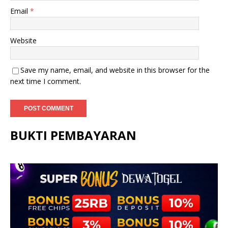
Email
*
Website
Save my name, email, and website in this browser for the
next time I comment.
BUKTI PEMBAYARAN