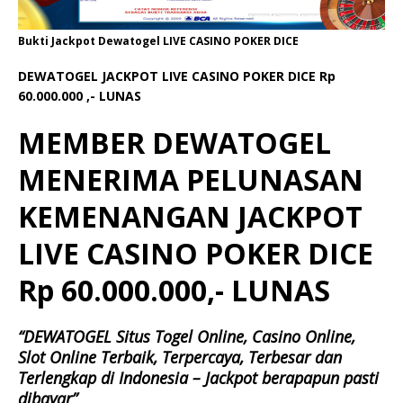
Bukti Jackpot Dewatogel LIVE CASINO POKER DICE
DEWATOGEL JACKPOT LIVE CASINO POKER DICE Rp
60.000.000 ,- LUNAS
MEMBER DEWATOGEL
MENERIMA PELUNASAN
KEMENANGAN JACKPOT
LIVE CASINO POKER DICE
Rp 60.000.000,- LUNAS
“DEWATOGEL Situs Togel Online, Casino Online,
Slot Online Terbaik, Terpercaya, Terbesar dan
Terlengkap di Indonesia – Jackpot berapapun pasti
dibayar”