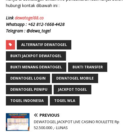
hubungi kontak dibawah ini :
Link
dewatogel88.co
Whatsapp : +62 812-1668-4428
Telegram : @dewa_togel
ALTERNATIF DEWATOGEL
BUKTI JACKPOT DEWATOGEL
BUKTI MENANG DEWATOGEL
BUKTI TRANSFER
DEWATOGEL LOGIN
DEWATOGEL MOBILE
DEWATOGEL PENIPU
JACKPOT TOGEL
TOGEL INDONESIA
TOGEL WLA
PREVIOUS
DEWATOGEL JACKPOT LIVE CASINO ROULETTE Rp
52.500.000 ,- LUNAS