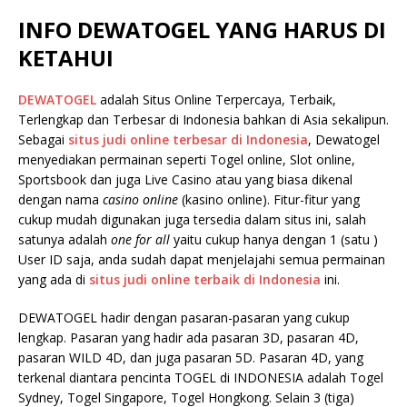
INFO DEWATOGEL YANG HARUS DI
KETAHUI
DEWATOGEL
adalah Situs Online Terpercaya, Terbaik,
Terlengkap dan Terbesar di Indonesia bahkan di Asia sekalipun.
Sebagai
situs judi online terbesar di Indonesia
, Dewatogel
menyediakan permainan seperti Togel online, Slot online,
Sportsbook dan juga Live Casino atau yang biasa dikenal
dengan nama
casino online
(kasino online). Fitur-fitur yang
cukup mudah digunakan juga tersedia dalam situs ini, salah
satunya adalah
one for all
yaitu cukup hanya dengan 1 (satu )
User ID saja, anda sudah dapat menjelajahi semua permainan
yang ada di
situs judi online terbaik di Indonesia
ini.
DEWATOGEL hadir dengan pasaran-pasaran yang cukup
lengkap. Pasaran yang hadir ada pasaran 3D, pasaran 4D,
pasaran WILD 4D, dan juga pasaran 5D. Pasaran 4D, yang
terkenal diantara pencinta TOGEL di INDONESIA adalah Togel
Sydney, Togel Singapore, Togel Hongkong. Selain 3 (tiga)