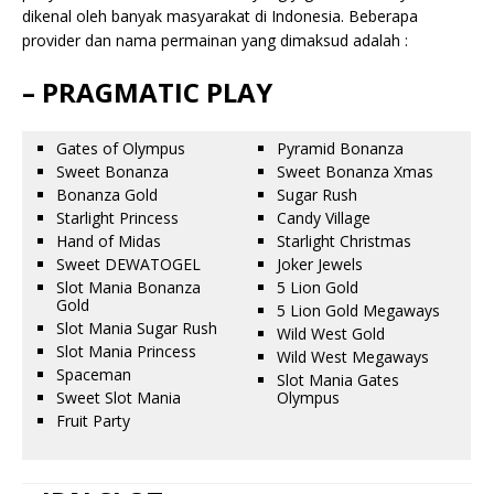
dikenal oleh banyak masyarakat di Indonesia. Beberapa
provider dan nama permainan yang dimaksud adalah :
– PRAGMATIC PLAY
Gates of Olympus
Pyramid Bonanza
Sweet Bonanza
Sweet Bonanza Xmas
Bonanza Gold
Sugar Rush
Starlight Princess
Candy Village
Hand of Midas
Starlight Christmas
Sweet DEWATOGEL
Joker Jewels
Slot Mania Bonanza
5 Lion Gold
Gold
5 Lion Gold Megaways
Slot Mania Sugar Rush
Wild West Gold
Slot Mania Princess
Wild West Megaways
Spaceman
Slot Mania Gates
Sweet Slot Mania
Olympus
Fruit Party