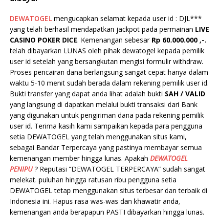
DEWATOGEL
mengucapkan selamat kepada user id : DJL***
yang telah berhasil mendapatkan jackpot pada permainan
LIVE
CASINO POKER DICE
. Kemenangan sebesar
Rp 60.000.000 ,-.
telah dibayarkan LUNAS oleh pihak dewatogel kepada pemilik
user id setelah yang bersangkutan mengisi formulir withdraw.
Proses pencairan dana berlangsung sangat cepat hanya dalam
waktu 5-10 menit sudah berada dalam rekening pemilik user id.
Bukti transfer yang dapat anda lihat adalah bukti
SAH / VALID
yang langsung di dapatkan melalui bukti transaksi dari Bank
yang digunakan untuk pengiriman dana pada rekening pemilik
user id. Terima kasih kami sampaikan kepada para pengguna
setia DEWATOGEL yang telah menggunakan situs kami,
sebagai Bandar Terpercaya yang pastinya membayar semua
kemenangan member hingga lunas. Apakah
DEWATOGEL
PENIPU
? Reputasi “DEWATOGEL TERPERCAYA” sudah sangat
melekat. puluhan hingga ratusan ribu pengguna setia
DEWATOGEL tetap menggunakan situs terbesar dan terbaik di
Indonesia ini. Hapus rasa was-was dan khawatir anda,
kemenangan anda berapapun PASTI dibayarkan hingga lunas.