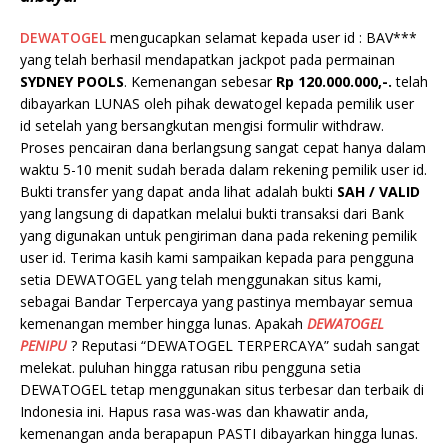
DEWATOGEL
mengucapkan selamat kepada user id : BAV***
yang telah berhasil mendapatkan jackpot pada permainan
SYDNEY POOLS
. Kemenangan sebesar
Rp 120.000.000,-.
telah
dibayarkan LUNAS oleh pihak dewatogel kepada pemilik user
id setelah yang bersangkutan mengisi formulir withdraw.
Proses pencairan dana berlangsung sangat cepat hanya dalam
waktu 5-10 menit sudah berada dalam rekening pemilik user id.
Bukti transfer yang dapat anda lihat adalah bukti
SAH / VALID
yang langsung di dapatkan melalui bukti transaksi dari Bank
yang digunakan untuk pengiriman dana pada rekening pemilik
user id. Terima kasih kami sampaikan kepada para pengguna
setia DEWATOGEL yang telah menggunakan situs kami,
sebagai Bandar Terpercaya yang pastinya membayar semua
kemenangan member hingga lunas. Apakah
DEWATOGEL
PENIPU
? Reputasi “DEWATOGEL TERPERCAYA” sudah sangat
melekat. puluhan hingga ratusan ribu pengguna setia
DEWATOGEL tetap menggunakan situs terbesar dan terbaik di
Indonesia ini. Hapus rasa was-was dan khawatir anda,
kemenangan anda berapapun PASTI dibayarkan hingga lunas.