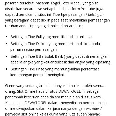
pasaran tersebut, pasaran Togel Toto Macau yang bisa
disaksikan secara Live setiap hari di platform Youtube juga
dapat ditemukan di situs ini. Tipe-tipe pasangan /
bettingan
yang beragam dapat dipilih pada saat melakukan pemasangan
taruhan anda. Tipe yang dimaksud antara lain :
Bettingan Tipe Full yang memiliki hadiah terbesar
Bettingan Tipe Diskon yang memberikan diskon pada
pemain setiap pemasangan
Bettingan Tipe BB ( Bolak Balik ) yang dapat dimenangkan
apabila angka yang keluar terbalik dari angka yang dipasang
Bettingan Tipe Prize yang memungkinkan persentase
kemenangan pemain meningkat.
Game yang sedang viral dan banyak dimainkan oleh semua
orang, Slot Online hadir di situs DEWATOGEL ini sebagai
penambah keseruan anda dalam menjelajah di situs kami.
Keseriusan DEWATOGEL dalam menyediakan permainan slot
online diwujudkan dalam kerjasamanya dengan
provider
/
penyedia slot online kelas dunia yang juga sudah banyak