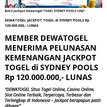
Bukti Jackpot Dewatogel TOGEL SYDNEY POOLS 120JT
DEWATOGEL JACKPOT TOGEL di SYDNEY POOLS Rp
120.000.000,- LUNAS
MEMBER DEWATOGEL
MENERIMA PELUNASAN
KEMENANGAN JACKPOT
TOGEL di SYDNEY POOLS
Rp 120.000.000,- LUNAS
“DEWATOGEL Situs Togel Online, Casino Online,
Slot Online Terbaik, Terpercaya, Terbesar dan
Terlengkap di Indonesia – Jackpot berapapun pasti
dibayar”