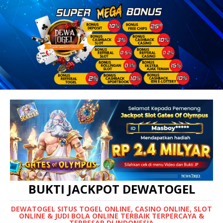
BUKTI JACKPOT DEWATOGEL
DEWATOGEL SITUS TOGEL ONLINE, CASINO ONLINE, SLOT
ONLINE & JUDI BOLA ONLINE TERBAIK TERPERCAYA &
TERBESAR DI INDONESIA