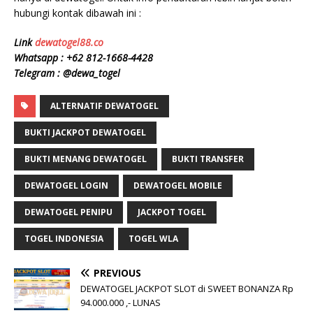
hubungi kontak dibawah ini :
Link
dewatogel88.co
Whatsapp : +62 812-1668-4428
Telegram : @dewa_togel
ALTERNATIF DEWATOGEL
BUKTI JACKPOT DEWATOGEL
BUKTI MENANG DEWATOGEL
BUKTI TRANSFER
DEWATOGEL LOGIN
DEWATOGEL MOBILE
DEWATOGEL PENIPU
JACKPOT TOGEL
TOGEL INDONESIA
TOGEL WLA
PREVIOUS
DEWATOGEL JACKPOT SLOT di SWEET BONANZA Rp
94.000.000 ,- LUNAS