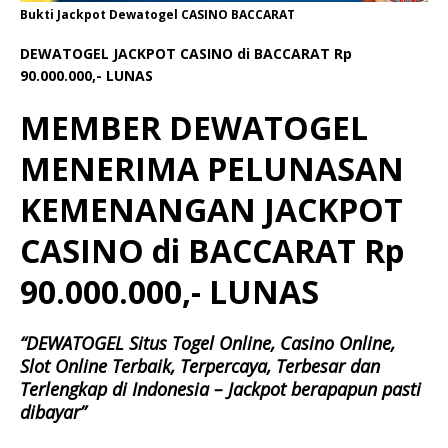
Bukti Jackpot Dewatogel CASINO BACCARAT
DEWATOGEL JACKPOT CASINO di BACCARAT Rp
90.000.000,- LUNAS
MEMBER DEWATOGEL
MENERIMA PELUNASAN
KEMENANGAN JACKPOT
CASINO di BACCARAT Rp
90.000.000,- LUNAS
“DEWATOGEL Situs Togel Online, Casino Online,
Slot Online Terbaik, Terpercaya, Terbesar dan
Terlengkap di Indonesia – Jackpot berapapun pasti
dibayar”