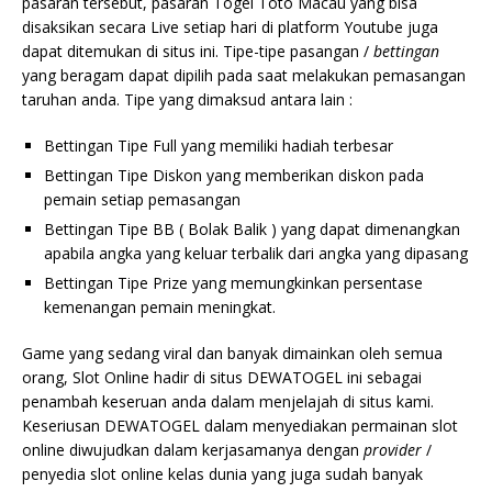
pasaran tersebut, pasaran Togel Toto Macau yang bisa
disaksikan secara Live setiap hari di platform Youtube juga
dapat ditemukan di situs ini. Tipe-tipe pasangan /
bettingan
yang beragam dapat dipilih pada saat melakukan pemasangan
taruhan anda. Tipe yang dimaksud antara lain :
Bettingan Tipe Full yang memiliki hadiah terbesar
Bettingan Tipe Diskon yang memberikan diskon pada
pemain setiap pemasangan
Bettingan Tipe BB ( Bolak Balik ) yang dapat dimenangkan
apabila angka yang keluar terbalik dari angka yang dipasang
Bettingan Tipe Prize yang memungkinkan persentase
kemenangan pemain meningkat.
Game yang sedang viral dan banyak dimainkan oleh semua
orang, Slot Online hadir di situs DEWATOGEL ini sebagai
penambah keseruan anda dalam menjelajah di situs kami.
Keseriusan DEWATOGEL dalam menyediakan permainan slot
online diwujudkan dalam kerjasamanya dengan
provider
/
penyedia slot online kelas dunia yang juga sudah banyak