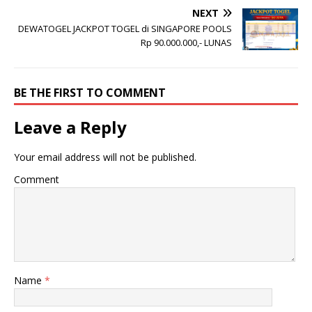
NEXT
DEWATOGEL JACKPOT TOGEL di SINGAPORE POOLS
Rp 90.000.000,- LUNAS
BE THE FIRST TO COMMENT
Leave a Reply
Your email address will not be published.
Comment
Name
*