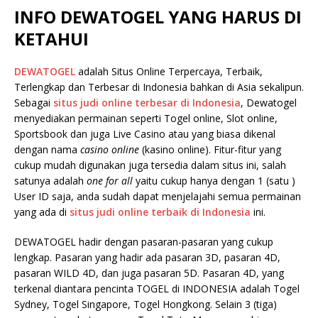
INFO DEWATOGEL YANG HARUS DI
KETAHUI
DEWATOGEL
adalah Situs Online Terpercaya, Terbaik,
Terlengkap dan Terbesar di Indonesia bahkan di Asia sekalipun.
Sebagai
situs judi online terbesar di Indonesia
, Dewatogel
menyediakan permainan seperti Togel online, Slot online,
Sportsbook dan juga Live Casino atau yang biasa dikenal
dengan nama
casino online
(kasino online). Fitur-fitur yang
cukup mudah digunakan juga tersedia dalam situs ini, salah
satunya adalah
one for all
yaitu cukup hanya dengan 1 (satu )
User ID saja, anda sudah dapat menjelajahi semua permainan
yang ada di
situs judi online terbaik di Indonesia
ini.
DEWATOGEL hadir dengan pasaran-pasaran yang cukup
lengkap. Pasaran yang hadir ada pasaran 3D, pasaran 4D,
pasaran WILD 4D, dan juga pasaran 5D. Pasaran 4D, yang
terkenal diantara pencinta TOGEL di INDONESIA adalah Togel
Sydney, Togel Singapore, Togel Hongkong. Selain 3 (tiga)