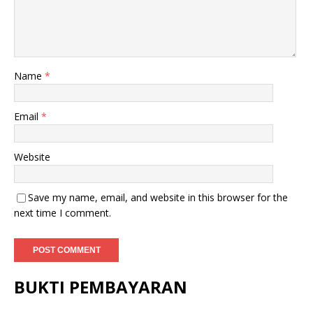
Name
*
Email
*
Website
Save my name, email, and website in this browser for the
next time I comment.
BUKTI PEMBAYARAN