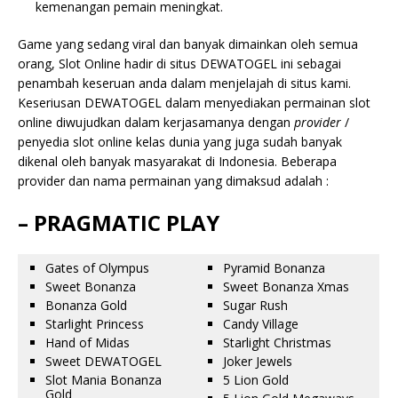
kemenangan pemain meningkat.
Game yang sedang viral dan banyak dimainkan oleh semua
orang, Slot Online hadir di situs DEWATOGEL ini sebagai
penambah keseruan anda dalam menjelajah di situs kami.
Keseriusan DEWATOGEL dalam menyediakan permainan slot
online diwujudkan dalam kerjasamanya dengan
provider
/
penyedia slot online kelas dunia yang juga sudah banyak
dikenal oleh banyak masyarakat di Indonesia. Beberapa
provider dan nama permainan yang dimaksud adalah :
– PRAGMATIC PLAY
Gates of Olympus
Pyramid Bonanza
Sweet Bonanza
Sweet Bonanza Xmas
Bonanza Gold
Sugar Rush
Starlight Princess
Candy Village
Hand of Midas
Starlight Christmas
Sweet DEWATOGEL
Joker Jewels
Slot Mania Bonanza
5 Lion Gold
Gold