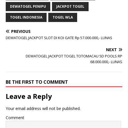
DEWATOGEL PENIPU
JACKPOT TOGEL
TOGEL INDONESIA
TOGEL WLA
PREVIOUS
DEWATOGEL JACKPOT SLOT DI KOI GATE Rp 57.000.000,- LUNAS
NEXT
DEWATOGEL JACKPOT TOGEL TOTOMACAU 5D POOLS RP
68.000.000,- LUNAS
BE THE FIRST TO COMMENT
Leave a Reply
Your email address will not be published.
Comment