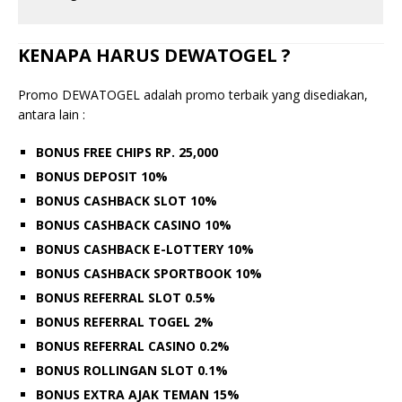
KENAPA HARUS DEWATOGEL ?
Promo DEWATOGEL adalah promo terbaik yang disediakan,
antara lain :
BONUS FREE CHIPS RP. 25,000
BONUS DEPOSIT 10%
BONUS CASHBACK SLOT 10%
BONUS CASHBACK CASINO 10%
BONUS CASHBACK E-LOTTERY 10%
BONUS CASHBACK SPORTBOOK 10%
BONUS REFERRAL SLOT 0.5%
BONUS REFERRAL TOGEL 2%
BONUS REFERRAL CASINO 0.2%
BONUS ROLLINGAN SLOT 0.1%
BONUS EXTRA AJAK TEMAN 15%