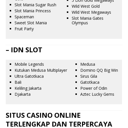
5 Lion Gold Megaways
Slot Mania Sugar Rush
Wild West Gold
Slot Mania Princess
Wild West Megaways
Spaceman
Slot Mania Gates
Sweet Slot Mania
Olympus
Fruit Party
– IDN SLOT
Mobile Legends
Medusa
Kutukan Medusa Multiplayer
Domino QQ Big Win
Ultra Gatotkaca
Sirus Gila
Bali
Gatotkaca
Keliling Jakarta
Power of Odin
Djakarta
Aztec Lucky Gems
SITUS CASINO ONLINE
TERLENGKAP DAN TERPERCAYA