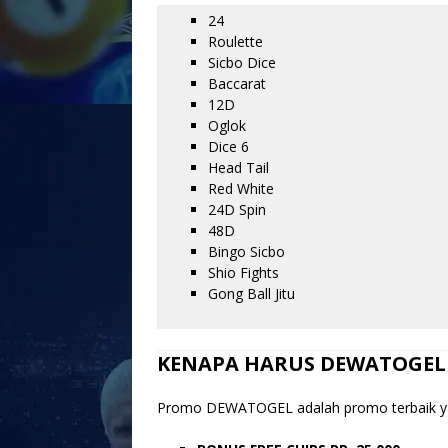
24
Roulette
Sicbo Dice
Baccarat
12D
Oglok
Dice 6
Head Tail
Red White
24D Spin
48D
Bingo Sicbo
Shio Fights
Gong Ball Jitu
KENAPA HARUS DEWATOGEL
Promo DEWATOGEL adalah promo terbaik yang