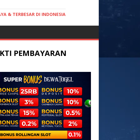
YA & TERBESAR DI INDONESIA
KTI PEMBAYARAN