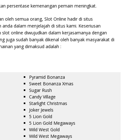
nkan persentase kemenangan pemain meningkat.
 oleh semua orang, Slot Online hadir di situs
nda dalam menjelajah di situs kami. Keseriusan
lot online diwujudkan dalam kerjasamanya dengan
yang juga sudah banyak dikenal oleh banyak masyarakat di
mainan yang dimaksud adalah :
Pyramid Bonanza
Sweet Bonanza Xmas
Sugar Rush
Candy Village
Starlight Christmas
Joker Jewels
5 Lion Gold
5 Lion Gold Megaways
Wild West Gold
Wild West Megaways