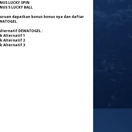
NUS LUCKY SPIN
NUS 5 LUCKY BALL
uruan dapatkan bonus bonus nya dan daftar
EWATOGEL
Alternatif
DEWATOGEL
:
k Alternatif 1
k Alternatif 2
k Alternatif 3