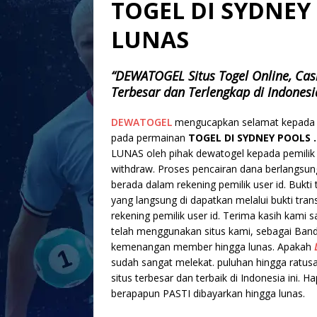
TOGEL DI SYDNEY 
LUNAS
“DEWATOGEL Situs Togel Online, Casi
Terbesar dan Terlengkap di Indonesi
DEWATOGEL
mengucapkan selamat kepada u
pada permainan
TOGEL DI SYDNEY POOLS
.
LUNAS oleh pihak dewatogel kepada pemilik u
withdraw. Proses pencairan dana berlangsu
berada dalam rekening pemilik user id. Bukti 
yang langsung di dapatkan melalui bukti tra
rekening pemilik user id. Terima kasih ka
telah menggunakan situs kami, sebagai Ba
kemenangan member hingga lunas. Apakah
sudah sangat melekat. puluhan hingga rat
situs terbesar dan terbaik di Indonesia ini
berapapun PASTI dibayarkan hingga lunas.