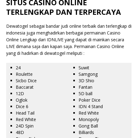
SITUS CASINO ONLINE
TERLENGKAP DAN TERPERCAYA
Dewatogel sebagai bandar judi online terbaik dan terlengkap di
indonesia juga menghadirkan berbagai permainan Casino
Online Lengkap dari IDNLIVE yang dapat di mainkan secara
LIVE dimana saja dan kapan saja. Permainan Casino Online
yang di hadirkan di dewatogel meliputi :
24
Suwit
Roulette
Samgong
Sicbo Dice
3D Shio
Baccarat
Fantan
12D
5D ball
Oglok
Poker Dice
Dice 6
IDN 4 Stand
Head Tail
Red White
Red White
Monopoly
24D Spin
Gong Ball
48D
Billiards