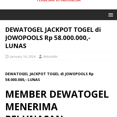
DEWATOGEL JACKPOT TOGEL di
JOWOPOOLS Rp 58.000.000,-
LUNAS
January 14, 2024
detoadm
DEWATOGEL JACKPOT TOGEL di JOWOPOOLS Rp
58.000.000,- LUNAS
MEMBER DEWATOGEL
MENERIMA