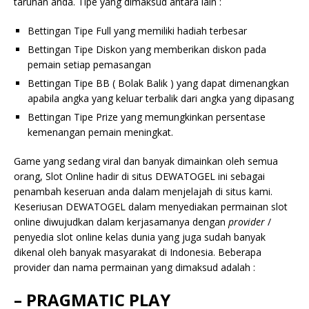
taruhan anda. Tipe yang dimaksud antara lain :
Bettingan Tipe Full yang memiliki hadiah terbesar
Bettingan Tipe Diskon yang memberikan diskon pada
pemain setiap pemasangan
Bettingan Tipe BB ( Bolak Balik ) yang dapat dimenangkan
apabila angka yang keluar terbalik dari angka yang dipasang
Bettingan Tipe Prize yang memungkinkan persentase
kemenangan pemain meningkat.
Game yang sedang viral dan banyak dimainkan oleh semua
orang, Slot Online hadir di situs DEWATOGEL ini sebagai
penambah keseruan anda dalam menjelajah di situs kami.
Keseriusan DEWATOGEL dalam menyediakan permainan slot
online diwujudkan dalam kerjasamanya dengan
provider
/
penyedia slot online kelas dunia yang juga sudah banyak
dikenal oleh banyak masyarakat di Indonesia. Beberapa
provider dan nama permainan yang dimaksud adalah :
– PRAGMATIC PLAY