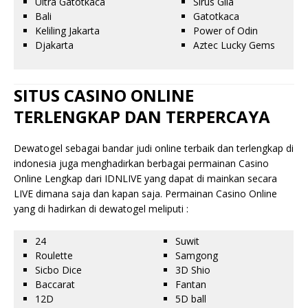
Ultra Gatotkaca
Sirus Gila
Bali
Gatotkaca
Keliling Jakarta
Power of Odin
Djakarta
Aztec Lucky Gems
SITUS CASINO ONLINE
TERLENGKAP DAN TERPERCAYA
Dewatogel sebagai bandar judi online terbaik dan terlengkap di
indonesia juga menghadirkan berbagai permainan Casino
Online Lengkap dari IDNLIVE yang dapat di mainkan secara
LIVE dimana saja dan kapan saja. Permainan Casino Online
yang di hadirkan di dewatogel meliputi :
24
Suwit
Roulette
Samgong
Sicbo Dice
3D Shio
Baccarat
Fantan
12D
5D ball