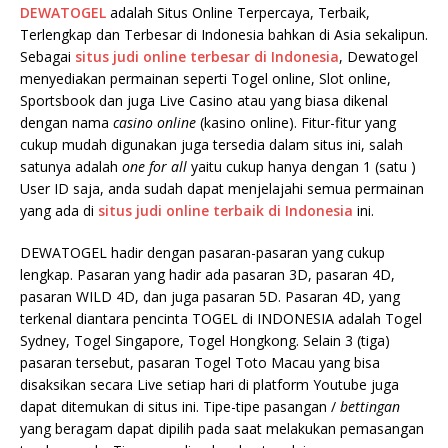
DEWATOGE
L
adalah Situs Online Terpercaya, Terbaik,
Terlengkap dan Terbesar di Indonesia bahkan di Asia sekalipun.
Sebagai
situs judi online terbesar di Indonesia
, Dewatogel
menyediakan permainan seperti Togel online, Slot online,
Sportsbook dan juga Live Casino atau yang biasa dikenal
dengan nama
casino online
(kasino online). Fitur-fitur yang
cukup mudah digunakan juga tersedia dalam situs ini, salah
satunya adalah
one for all
yaitu cukup hanya dengan 1 (satu )
User ID saja, anda sudah dapat menjelajahi semua permainan
yang ada di
situs judi online terbaik di Indonesia
ini.
DEWATOGEL hadir dengan pasaran-pasaran yang cukup
lengkap. Pasaran yang hadir ada pasaran 3D, pasaran 4D,
pasaran WILD 4D, dan juga pasaran 5D. Pasaran 4D, yang
terkenal diantara pencinta TOGEL di INDONESIA adalah Togel
Sydney, Togel Singapore, Togel Hongkong. Selain 3 (tiga)
pasaran tersebut, pasaran Togel Toto Macau yang bisa
disaksikan secara Live setiap hari di platform Youtube juga
dapat ditemukan di situs ini. Tipe-tipe pasangan /
bettingan
yang beragam dapat dipilih pada saat melakukan pemasangan