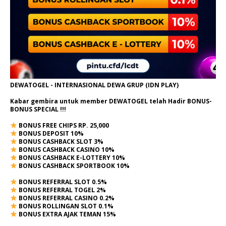
DEWATOGEL - INTERNASIONAL DEWA GRUP (IDN PLAY)
Kabar gembira untuk member DEWATOGEL telah Hadir
BONUS-
BONUS SPECIAL
!!!
BONUS FREE CHIPS RP. 25,000
BONUS DEPOSIT 10%
BONUS CASHBACK SLOT 3%
BONUS CASHBACK CASINO 10%
BONUS CASHBACK E-LOTTERY 10%
BONUS CASHBACK SPORTBOOK 10%
BONUS REFERRAL SLOT 0.5%
BONUS REFERRAL TOGEL 2%
BONUS REFERRAL CASINO 0.2%
BONUS ROLLINGAN SLOT 0.1%
BONUS EXTRA AJAK TEMAN 15%