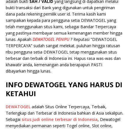
adalah bukti
SAH / VALID
yang langsung di dapatkan melalui
bukti transaksi dari Bank yang digunakan untuk pengiriman
dana pada rekening pemilik user id. Terima kasih kami
sampaikan kepada para pengguna setia DEWATOGEL yang
telah menggunakan situs kami, sebagai Bandar Terpercaya
yang pastinya membayar semua kemenangan member hingga
lunas. Apakah
DEWATOGEL PENIPU
? Reputasi “DEWATOGEL
TERPERCAYA” sudah sangat melekat. puluhan hingga ratusan
ribu pengguna setia DEWATOGEL tetap menggunakan situs
terbesar dan terbaik di Indonesia ini. Hapus rasa was-was dan
khawatir anda, kemenangan anda berapapun PASTI
dibayarkan hingga lunas.
INFO DEWATOGEL YANG HARUS DI
KETAHUI
DEWATOGEL
adalah Situs Online Terpercaya, Terbaik,
Terlengkap dan Terbesar di Indonesia bahkan di Asia sekalipun.
Sebagai
situs judi online terbesar di Indonesia
, Dewatogel
menyediakan permainan seperti Togel online, Slot online,