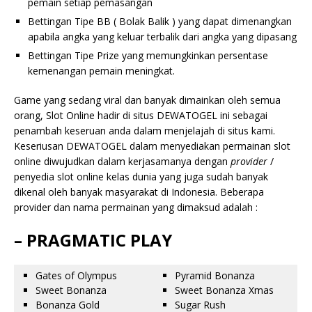
pemain setiap pemasangan
Bettingan Tipe BB ( Bolak Balik ) yang dapat dimenangkan
apabila angka yang keluar terbalik dari angka yang dipasang
Bettingan Tipe Prize yang memungkinkan persentase
kemenangan pemain meningkat.
Game yang sedang viral dan banyak dimainkan oleh semua
orang, Slot Online hadir di situs DEWATOGEL ini sebagai
penambah keseruan anda dalam menjelajah di situs kami.
Keseriusan DEWATOGEL dalam menyediakan permainan slot
online diwujudkan dalam kerjasamanya dengan
provider
/
penyedia slot online kelas dunia yang juga sudah banyak
dikenal oleh banyak masyarakat di Indonesia. Beberapa
provider dan nama permainan yang dimaksud adalah :
– PRAGMATIC PLAY
Gates of Olympus
Pyramid Bonanza
Sweet Bonanza
Sweet Bonanza Xmas
Bonanza Gold
Sugar Rush