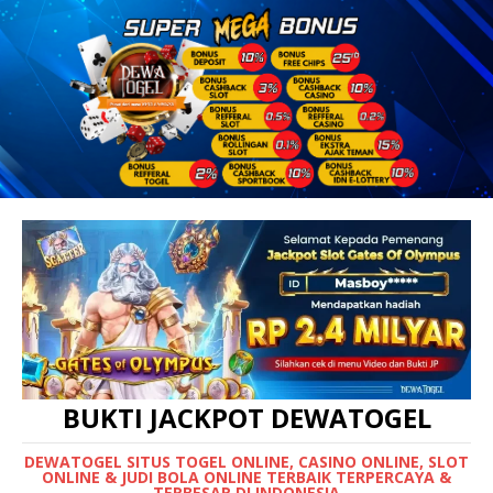
BUKTI JACKPOT DEWATOGEL
DEWATOGEL SITUS TOGEL ONLINE, CASINO ONLINE, SLOT
ONLINE & JUDI BOLA ONLINE TERBAIK TERPERCAYA &
TERBESAR DI INDONESIA