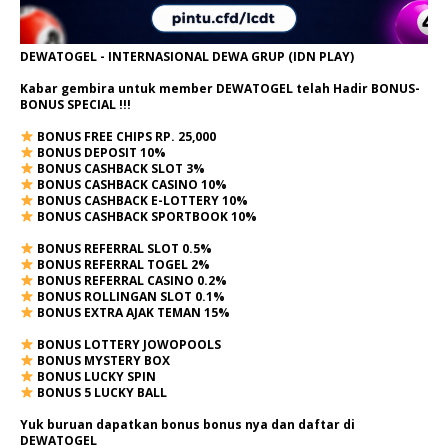
DEWATOGEL - INTERNASIONAL DEWA GRUP (IDN PLAY)
Kabar gembira untuk member DEWATOGEL telah Hadir
BONUS-
BONUS SPECIAL
!!!
BONUS FREE CHIPS RP. 25,000
BONUS DEPOSIT 10%
BONUS CASHBACK SLOT 3%
BONUS CASHBACK CASINO 10%
BONUS CASHBACK E-LOTTERY 10%
BONUS CASHBACK SPORTBOOK 10%
BONUS REFERRAL SLOT 0.5%
BONUS REFERRAL TOGEL 2%
BONUS REFERRAL CASINO 0.2%
BONUS ROLLINGAN SLOT 0.1%
BONUS EXTRA AJAK TEMAN 15%
BONUS LOTTERY JOWOPOOLS
BONUS MYSTERY BOX
BONUS LUCKY SPIN
BONUS 5 LUCKY BALL
Yuk buruan dapatkan bonus bonus nya dan daftar di
DEWATOGEL