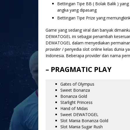
Bettingan Tipe BB ( Bolak Balik ) yang
angka yang dipasang
Bettingan Tipe Prize yang memungki
Game yang sedang viral dan banyak dimainkan
DEWATOGEL ini sebagai penambah keseruan a
DEWATOGEL dalam menyediakan permainan s
provider
/ penyedia slot online kelas dunia 
Indonesia. Beberapa provider dan nama per
– PRAGMATIC PLAY
Gates of Olympus
Sweet Bonanza
Bonanza Gold
Starlight Princess
Hand of Midas
Sweet DEWATOGEL
Slot Mania Bonanza Gold
Slot Mania Sugar Rush