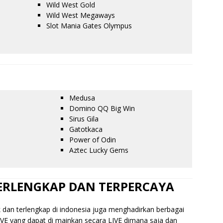
Wild West Gold
Wild West Megaways
Slot Mania Gates Olympus
Medusa
Domino QQ Big Win
Sirus Gila
Gatotkaca
Power of Odin
Aztec Lucky Gems
TERLENGKAP DAN TERPERCAYA
k dan terlengkap di indonesia juga menghadirkan berbagai
VE yang dapat di mainkan secara LIVE dimana saja dan