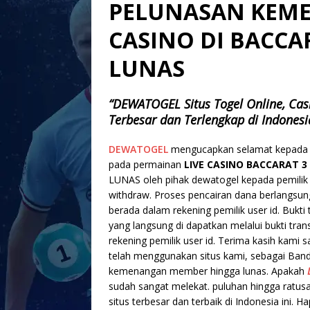
PELUNASAN KEME
CASINO DI BACCARA
LUNAS
“DEWATOGEL Situs Togel Online, Casi
Terbesar dan Terlengkap di Indonesi
DEWATOGEL
mengucapkan selamat kepada u
pada permainan
LIVE CASINO BACCARAT 3
LUNAS oleh pihak dewatogel kepada pemilik u
withdraw. Proses pencairan dana berlangsu
berada dalam rekening pemilik user id. Bukti 
yang langsung di dapatkan melalui bukti tra
rekening pemilik user id. Terima kasih ka
telah menggunakan situs kami, sebagai Ba
kemenangan member hingga lunas. Apakah
sudah sangat melekat. puluhan hingga rat
situs terbesar dan terbaik di Indonesia ini