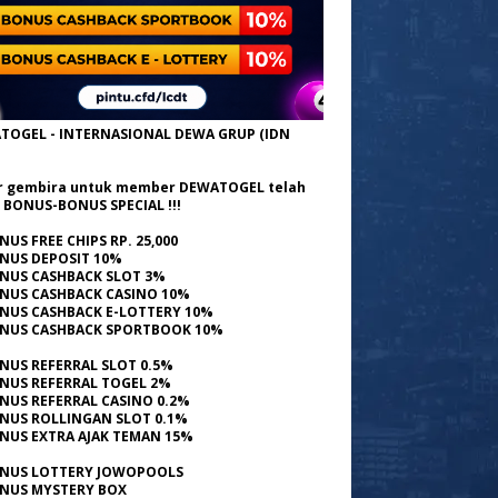
TOGEL - INTERNASIONAL DEWA GRUP (IDN
r gembira untuk member DEWATOGEL telah
r
BONUS-BONUS SPECIAL
!!!
US FREE CHIPS RP. 25,000
NUS DEPOSIT 10%
NUS CASHBACK SLOT 3%
NUS CASHBACK CASINO 10%
NUS CASHBACK E-LOTTERY 10%
NUS CASHBACK SPORTBOOK 10%
NUS REFERRAL SLOT 0.5%
NUS REFERRAL TOGEL 2%
NUS REFERRAL CASINO 0.2%
NUS ROLLINGAN SLOT 0.1%
NUS EXTRA AJAK TEMAN 15%
NUS LOTTERY JOWOPOOLS
NUS MYSTERY BOX