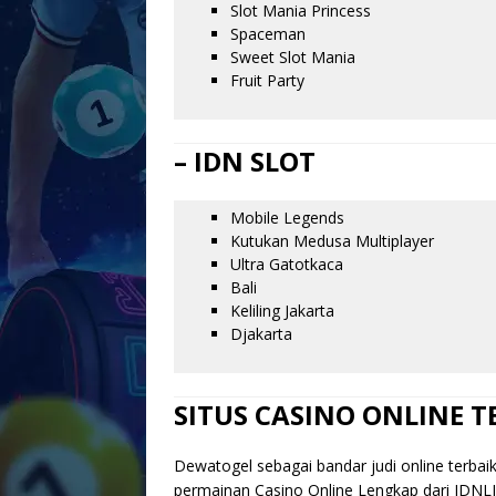
Slot Mania Princess
Spaceman
Sweet Slot Mania
Fruit Party
– IDN SLOT
Mobile Legends
Kutukan Medusa Multiplayer
Ultra Gatotkaca
Bali
Keliling Jakarta
Djakarta
SITUS CASINO ONLINE 
Dewatogel sebagai bandar judi online terbai
permainan Casino Online Lengkap dari IDNLI