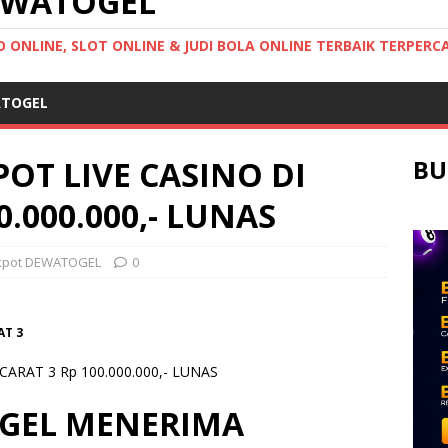
EWATOGEL
 ONLINE, SLOT ONLINE & JUDI BOLA ONLINE TERBAIK TERPERCA
ATOGEL
OT LIVE CASINO DI
BU
0.000.000,- LUNAS
ckpot DEWATOGEL
0
AT 3
ARAT 3 Rp 100.000.000,- LUNAS
GEL MENERIMA