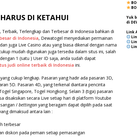
BO
BO
HARUS DI KETAHUI
Yuk b
di D
, Terbaik, Terlengkap dan Terbesar di Indonesia bahkan di
Link 
Lin
rbesar di Indonesia
, Dewatogel menyediakan permainan
Lin
k dan juga Live Casino atau yang biasa dikenal dengan nama
Lin
g cukup mudah digunakan juga tersedia dalam situs ini, salah
dengan 1 (satu ) User ID saja, anda sudah dapat
itus judi online terbaik di Indonesia
ini.
ang cukup lengkap. Pasaran yang hadir ada pasaran 3D,
ran 5D. Pasaran 4D, yang terkenal diantara pencinta
gel Singapore, Togel Hongkong. Selain 3 (tiga) pasaran
a disaksikan secara Live setiap hari di platform Youtube
pasangan /
bettingan
yang beragam dapat dipilih pada saat
ng dimaksud antara lain :
ah terbesar
an diskon pada pemain setiap pemasangan