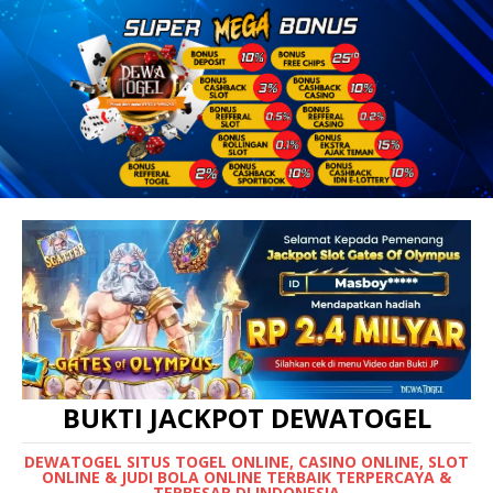
BUKTI JACKPOT DEWATOGEL
DEWATOGEL SITUS TOGEL ONLINE, CASINO ONLINE, SLOT
ONLINE & JUDI BOLA ONLINE TERBAIK TERPERCAYA &
TERBESAR DI INDONESIA