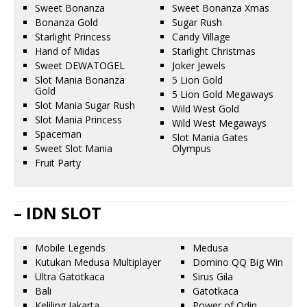
Sweet Bonanza
Sweet Bonanza Xmas
Bonanza Gold
Sugar Rush
Starlight Princess
Candy Village
Hand of Midas
Starlight Christmas
Sweet DEWATOGEL
Joker Jewels
Slot Mania Bonanza
5 Lion Gold
Gold
5 Lion Gold Megaways
Slot Mania Sugar Rush
Wild West Gold
Slot Mania Princess
Wild West Megaways
Spaceman
Slot Mania Gates
Sweet Slot Mania
Olympus
Fruit Party
– IDN SLOT
Mobile Legends
Medusa
Kutukan Medusa Multiplayer
Domino QQ Big Win
Ultra Gatotkaca
Sirus Gila
Bali
Gatotkaca
Keliling Jakarta
Power of Odin