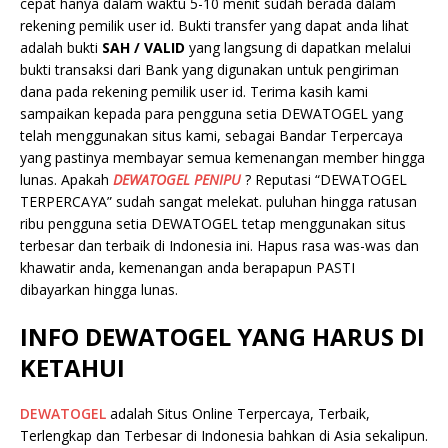
cepat hanya dalam waktu 5-10 menit sudah berada dalam
rekening pemilik user id. Bukti transfer yang dapat anda lihat
adalah bukti
SAH / VALID
yang langsung di dapatkan melalui
bukti transaksi dari Bank yang digunakan untuk pengiriman
dana pada rekening pemilik user id. Terima kasih kami
sampaikan kepada para pengguna setia DEWATOGEL yang
telah menggunakan situs kami, sebagai Bandar Terpercaya
yang pastinya membayar semua kemenangan member hingga
lunas. Apakah
DEWATOGEL PENIPU
? Reputasi “DEWATOGEL
TERPERCAYA” sudah sangat melekat. puluhan hingga ratusan
ribu pengguna setia DEWATOGEL tetap menggunakan situs
terbesar dan terbaik di Indonesia ini. Hapus rasa was-was dan
khawatir anda, kemenangan anda berapapun PASTI
dibayarkan hingga lunas.
INFO DEWATOGEL YANG HARUS DI
KETAHUI
DEWATOGEL
adalah Situs Online Terpercaya, Terbaik,
Terlengkap dan Terbesar di Indonesia bahkan di Asia sekalipun.