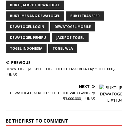
BUKTI JACKPOT DEWATOGEL
BUKTI MENANG DEWATOGEL
BUKTI TRANSFER
DEWATOGEL LOGIN
DEWATOGEL MOBILE
DEWATOGEL PENIPU
JACKPOT TOGEL
TOGEL INDONESIA
TOGEL WLA
PREVIOUS
DEWATOGEL JACKPOT TOGEL DI TOTO MACAU 4D Rp 50.000.000,-
LUNAS
NEXT
DEWATOGEL JACKPOT SLOT DI THE WILD GANG Rp
53.000.000,- LUNAS
BE THE FIRST TO COMMENT