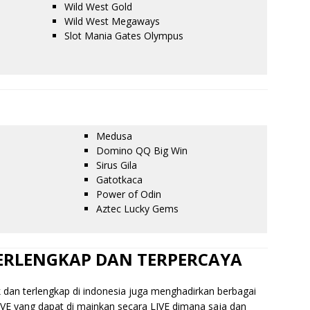
Wild West Gold
Wild West Megaways
Slot Mania Gates Olympus
Medusa
Domino QQ Big Win
Sirus Gila
Gatotkaca
Power of Odin
Aztec Lucky Gems
TERLENGKAP DAN TERPERCAYA
k dan terlengkap di indonesia juga menghadirkan berbagai
VE yang dapat di mainkan secara LIVE dimana saja dan