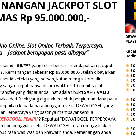
NANGAN JACKPOT SLOT
AS Rp 95.000.000,-
DEWA
PLAY)
no Online, Slot Online Terbaik, Terpercaya,
Kaba
a – Jackpot berapapun pasti dibayar”
Hadi
ser id :
GIL***
yang telah berhasil mendapatkan jackpot
BON
BO
AS.
Kemenangan sebesar
Rp 95.000.000,-.
telah dibayarkan
BO
ser id setelah yang bersangkutan mengisi formulir
BO
ng sangat cepat hanya dalam waktu 5-10 menit sudah
BO
BO
transfer yang dapat anda lihat adalah bukti
SAH / VALID
nsaksi dari Bank yang digunakan untuk pengiriman dana pada
BO
BO
mi sampaikan kepada para pengguna setia DEWATOGEL yang
BO
ndar Terpercaya yang pastinya membayar semua
BO
DEWATOGEL PENIPU
? Reputasi “DEWATOGEL TERPERCAYA”
BO
usan ribu pengguna setia DEWATOGEL tetap menggunakan
BO
. Hapus rasa was-was dan khawatir anda, kemenangan anda
BO