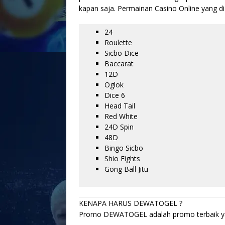
kapan saja. Permainan Casino Online yang di 
24
Roulette
Sicbo Dice
Baccarat
12D
Oglok
Dice 6
Head Tail
Red White
24D Spin
48D
Bingo Sicbo
Shio Fights
Gong Ball Jitu
KENAPA HARUS DEWATOGEL ?
Promo DEWATOGEL adalah promo terbaik yang