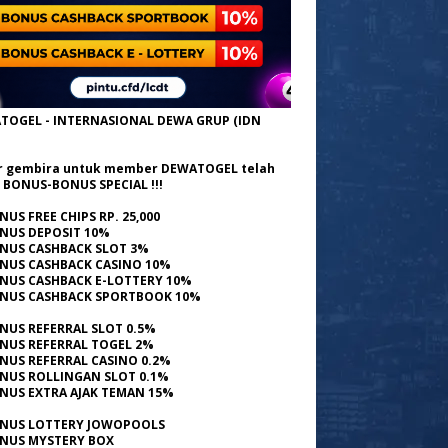
TOGEL - INTERNASIONAL DEWA GRUP (IDN
r gembira untuk member DEWATOGEL telah
r
BONUS-BONUS SPECIAL
!!!
US FREE CHIPS RP. 25,000
NUS DEPOSIT 10%
NUS CASHBACK SLOT 3%
NUS CASHBACK CASINO 10%
NUS CASHBACK E-LOTTERY 10%
NUS CASHBACK SPORTBOOK 10%
NUS REFERRAL SLOT 0.5%
NUS REFERRAL TOGEL 2%
NUS REFERRAL CASINO 0.2%
NUS ROLLINGAN SLOT 0.1%
NUS EXTRA AJAK TEMAN 15%
NUS LOTTERY JOWOPOOLS
NUS MYSTERY BOX