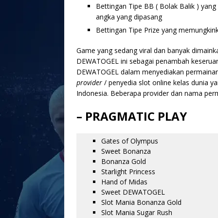
Bettingan Tipe BB ( Bolak Balik ) yang
angka yang dipasang
Bettingan Tipe Prize yang memungki
Game yang sedang viral dan banyak dimainkan
DEWATOGEL ini sebagai penambah keseruan a
DEWATOGEL dalam menyediakan permainan s
provider
/ penyedia slot online kelas dunia 
Indonesia. Beberapa provider dan nama per
– PRAGMATIC PLAY
Gates of Olympus
Sweet Bonanza
Bonanza Gold
Starlight Princess
Hand of Midas
Sweet DEWATOGEL
Slot Mania Bonanza Gold
Slot Mania Sugar Rush