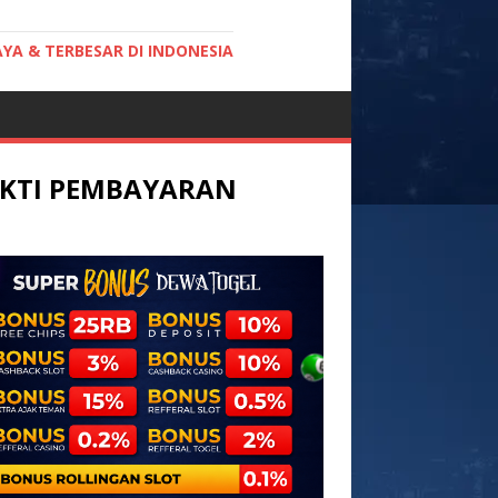
YA & TERBESAR DI INDONESIA
KTI PEMBAYARAN