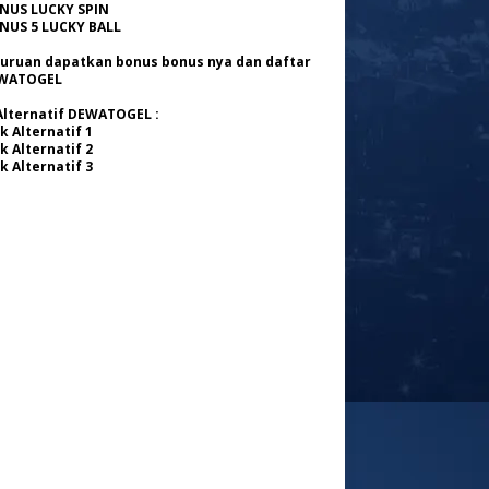
NUS LUCKY SPIN
NUS 5 LUCKY BALL
uruan dapatkan bonus bonus nya dan daftar
EWATOGEL
Alternatif
DEWATOGEL
:
k Alternatif 1
k Alternatif 2
k Alternatif 3