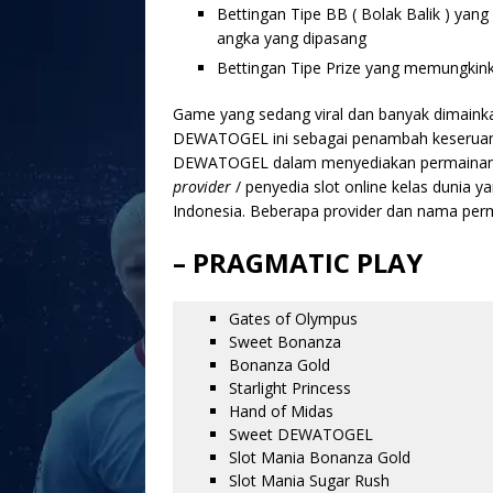
Bettingan Tipe BB ( Bolak Balik ) yang
angka yang dipasang
Bettingan Tipe Prize yang memungki
Game yang sedang viral dan banyak dimainkan
DEWATOGEL ini sebagai penambah keseruan a
DEWATOGEL dalam menyediakan permainan s
provider
/ penyedia slot online kelas dunia 
Indonesia. Beberapa provider dan nama per
– PRAGMATIC PLAY
Gates of Olympus
Sweet Bonanza
Bonanza Gold
Starlight Princess
Hand of Midas
Sweet DEWATOGEL
Slot Mania Bonanza Gold
Slot Mania Sugar Rush