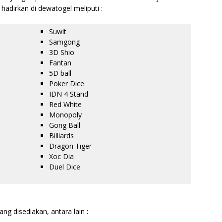
hadirkan di dewatogel meliputi :
Suwit
Samgong
3D Shio
Fantan
5D ball
Poker Dice
IDN 4 Stand
Red White
Monopoly
Gong Ball
Billiards
Dragon Tiger
Xoc Dia
Duel Dice
 disediakan, antara lain :