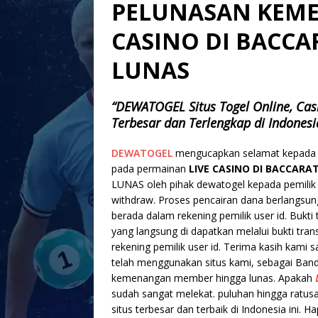
PELUNASAN KEME
CASINO DI BACCARA
LUNAS
“DEWATOGEL Situs Togel Online, Casi
Terbesar dan Terlengkap di Indonesi
DEWATOGEL
mengucapkan selamat kepada u
pada permainan
LIVE CASINO DI BACCARAT
LUNAS oleh pihak dewatogel kepada pemilik u
withdraw. Proses pencairan dana berlangsu
berada dalam rekening pemilik user id. Bukti 
yang langsung di dapatkan melalui bukti tra
rekening pemilik user id. Terima kasih ka
telah menggunakan situs kami, sebagai Ba
kemenangan member hingga lunas. Apakah
sudah sangat melekat. puluhan hingga rat
situs terbesar dan terbaik di Indonesia ini