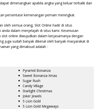
 dapat dimenangkan apabila angka yang keluar terbalik dari
nkan persentase kemenangan pemain meningkat.
 oleh semua orang, Slot Online hadir di situs
nda dalam menjelajah di situs kami. Keseriusan
lot online diwujudkan dalam kerjasamanya dengan
yang juga sudah banyak dikenal oleh banyak masyarakat di
mainan yang dimaksud adalah :
Pyramid Bonanza
Sweet Bonanza Xmas
Sugar Rush
Candy Village
Starlight Christmas
Joker Jewels
5 Lion Gold
5 Lion Gold Megaways