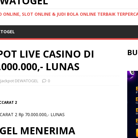
EWATOGEL
 ONLINE, SLOT ONLINE & JUDI BOLA ONLINE TERBAIK TERPERCA
ATOGEL
OT LIVE CASINO DI
BU
.000.000,- LUNAS
i Jackpot DEWATOGEL
0
CCARAT 2
ARAT 2 Rp 70.000.000,- LUNAS
GEL MENERIMA