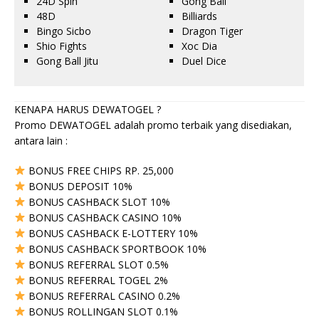
24D Spin
Gong Ball
48D
Billiards
Bingo Sicbo
Dragon Tiger
Shio Fights
Xoc Dia
Gong Ball Jitu
Duel Dice
KENAPA HARUS DEWATOGEL ?
Promo DEWATOGEL adalah promo terbaik yang disediakan,
antara lain :
BONUS FREE CHIPS RP. 25,000
BONUS DEPOSIT 10%
BONUS CASHBACK SLOT 10%
BONUS CASHBACK CASINO 10%
BONUS CASHBACK E-LOTTERY 10%
BONUS CASHBACK SPORTBOOK 10%
BONUS REFERRAL SLOT 0.5%
BONUS REFERRAL TOGEL 2%
BONUS REFERRAL CASINO 0.2%
BONUS ROLLINGAN SLOT 0.1%