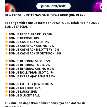
DEWATOGEL - INTERNASIONAL DEWA GRUP (IDN PLAY)
Kabar gembira untuk member DEWATOGEL telah Hadir
BONUS-
BONUS SPECIAL
!!!
BONUS FREE CHIPS RP. 25,000
BONUS DEPOSIT 10%
BONUS CASHBACK SLOT 3%
BONUS CASHBACK CASINO 10%
BONUS CASHBACK E-LOTTERY 10%
BONUS CASHBACK SPORTBOOK 10%
BONUS REFERRAL SLOT 0.5%
BONUS REFERRAL TOGEL 2%
BONUS REFERRAL CASINO 0.2%
BONUS ROLLINGAN SLOT 0.1%
BONUS EXTRA AJAK TEMAN 15%
BONUS LOTTERY JOWOPOOLS
BONUS MYSTERY BOX
BONUS LUCKY SPIN
BONUS 5 LUCKY BALL
Yuk buruan dapatkan bonus bonus nya dan daftar di
DEWATOGEL