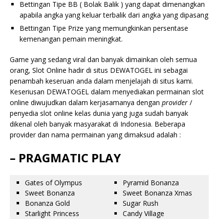
Bettingan Tipe BB ( Bolak Balik ) yang dapat dimenangkan
apabila angka yang keluar terbalik dari angka yang dipasang
Bettingan Tipe Prize yang memungkinkan persentase
kemenangan pemain meningkat.
Game yang sedang viral dan banyak dimainkan oleh semua
orang, Slot Online hadir di situs DEWATOGEL ini sebagai
penambah keseruan anda dalam menjelajah di situs kami.
Keseriusan DEWATOGEL dalam menyediakan permainan slot
online diwujudkan dalam kerjasamanya dengan
provider
/
penyedia slot online kelas dunia yang juga sudah banyak
dikenal oleh banyak masyarakat di Indonesia. Beberapa
provider dan nama permainan yang dimaksud adalah :
– PRAGMATIC PLAY
Gates of Olympus
Pyramid Bonanza
Sweet Bonanza
Sweet Bonanza Xmas
Bonanza Gold
Sugar Rush
Starlight Princess
Candy Village