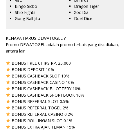
48D
Billiards
Bingo Sicbo
Dragon Tiger
Shio Fights
Xoc Dia
Gong Ball Jitu
Duel Dice
KENAPA HARUS DEWATOGEL ?
Promo DEWATOGEL adalah promo terbaik yang disediakan,
antara lain :
BONUS FREE CHIPS RP. 25,000
BONUS DEPOSIT 10%
BONUS CASHBACK SLOT 10%
BONUS CASHBACK CASINO 10%
BONUS CASHBACK E-LOTTERY 10%
BONUS CASHBACK SPORTBOOK 10%
BONUS REFERRAL SLOT 0.5%
BONUS REFERRAL TOGEL 2%
BONUS REFERRAL CASINO 0.2%
BONUS ROLLINGAN SLOT 0.1%
BONUS EXTRA AJAK TEMAN 15%