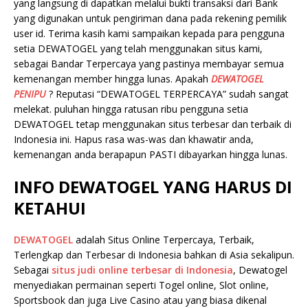
yang langsung di dapatkan melalui bukti transaksi dari Bank
yang digunakan untuk pengiriman dana pada rekening pemilik
user id. Terima kasih kami sampaikan kepada para pengguna
setia DEWATOGEL yang telah menggunakan situs kami,
sebagai Bandar Terpercaya yang pastinya membayar semua
kemenangan member hingga lunas. Apakah
DEWATOGEL
PENIPU
? Reputasi “DEWATOGEL TERPERCAYA” sudah sangat
melekat. puluhan hingga ratusan ribu pengguna setia
DEWATOGEL tetap menggunakan situs terbesar dan terbaik di
Indonesia ini. Hapus rasa was-was dan khawatir anda,
kemenangan anda berapapun PASTI dibayarkan hingga lunas.
INFO DEWATOGEL YANG HARUS DI
KETAHUI
DEWATOGEL
adalah Situs Online Terpercaya, Terbaik,
Terlengkap dan Terbesar di Indonesia bahkan di Asia sekalipun.
Sebagai
situs judi online terbesar di Indonesia
, Dewatogel
menyediakan permainan seperti Togel online, Slot online,
Sportsbook dan juga Live Casino atau yang biasa dikenal