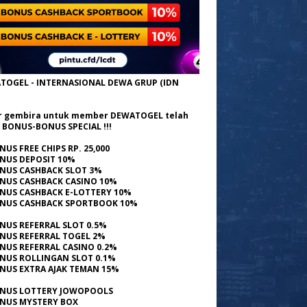
TOGEL - INTERNASIONAL DEWA GRUP (IDN
r gembira untuk member DEWATOGEL telah
r
BONUS-BONUS SPECIAL
!!!
US FREE CHIPS RP. 25,000
NUS DEPOSIT 10%
NUS CASHBACK SLOT 3%
NUS CASHBACK CASINO 10%
NUS CASHBACK E-LOTTERY 10%
NUS CASHBACK SPORTBOOK 10%
NUS REFERRAL SLOT 0.5%
NUS REFERRAL TOGEL 2%
NUS REFERRAL CASINO 0.2%
NUS ROLLINGAN SLOT 0.1%
NUS EXTRA AJAK TEMAN 15%
NUS LOTTERY JOWOPOOLS
NUS MYSTERY BOX