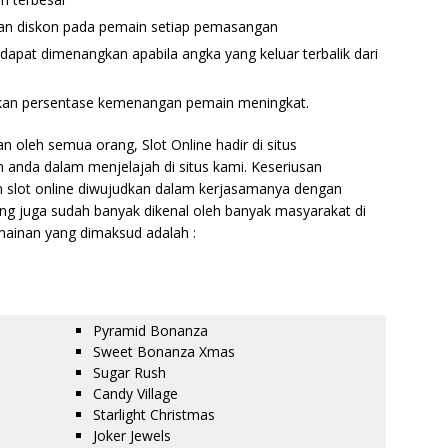
an diskon pada pemain setiap pemasangan
 dapat dimenangkan apabila angka yang keluar terbalik dari
nkan persentase kemenangan pemain meningkat.
 oleh semua orang, Slot Online hadir di situs
nda dalam menjelajah di situs kami. Keseriusan
lot online diwujudkan dalam kerjasamanya dengan
yang juga sudah banyak dikenal oleh banyak masyarakat di
mainan yang dimaksud adalah :
Pyramid Bonanza
Sweet Bonanza Xmas
Sugar Rush
Candy Village
Starlight Christmas
Joker Jewels