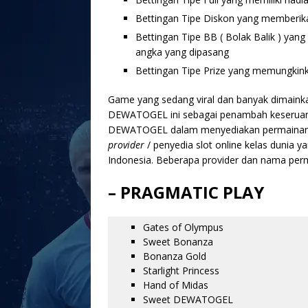
Bettingan Tipe Diskon yang memberik
Bettingan Tipe BB ( Bolak Balik ) yang
angka yang dipasang
Bettingan Tipe Prize yang memungki
Game yang sedang viral dan banyak dimainkan
DEWATOGEL ini sebagai penambah keseruan a
DEWATOGEL dalam menyediakan permainan s
provider
/ penyedia slot online kelas dunia 
Indonesia. Beberapa provider dan nama per
– PRAGMATIC PLAY
Gates of Olympus
Sweet Bonanza
Bonanza Gold
Starlight Princess
Hand of Midas
Sweet DEWATOGEL