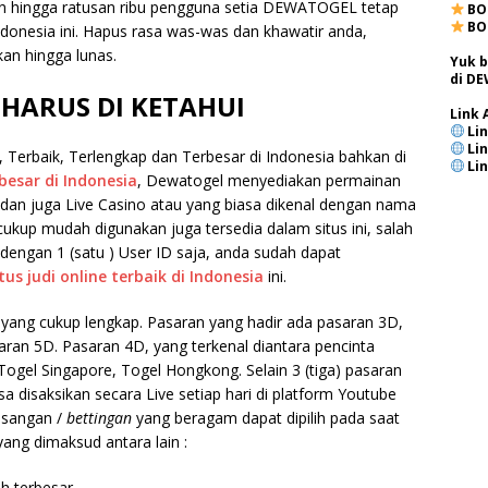
n hingga ratusan ribu pengguna setia DEWATOGEL tetap
BO
BO
ndonesia ini. Hapus rasa was-was dan khawatir anda,
an hingga lunas.
Yuk b
di D
HARUS DI KETAHUI
Link 
Lin
Lin
, Terbaik, Terlengkap dan Terbesar di Indonesia bahkan di
Lin
rbesar di Indonesia
, Dewatogel menyediakan permainan
k dan juga Live Casino atau yang biasa dikenal dengan nama
g cukup mudah digunakan juga tersedia dalam situs ini, salah
dengan 1 (satu ) User ID saja, anda sudah dapat
itus judi online terbaik di Indonesia
ini.
ang cukup lengkap. Pasaran yang hadir ada pasaran 3D,
ran 5D. Pasaran 4D, yang terkenal diantara pencinta
gel Singapore, Togel Hongkong. Selain 3 (tiga) pasaran
a disaksikan secara Live setiap hari di platform Youtube
pasangan /
bettingan
yang beragam dapat dipilih pada saat
ng dimaksud antara lain :
ah terbesar