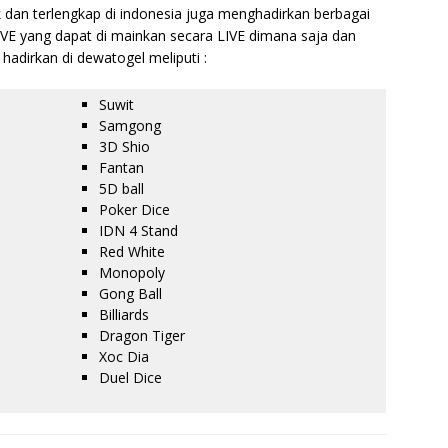
k dan terlengkap di indonesia juga menghadirkan berbagai
VE yang dapat di mainkan secara LIVE dimana saja dan
hadirkan di dewatogel meliputi :
Suwit
Samgong
3D Shio
Fantan
5D ball
Poker Dice
IDN 4 Stand
Red White
Monopoly
Gong Ball
Billiards
Dragon Tiger
Xoc Dia
Duel Dice