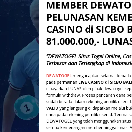
MEMBER DEWATO
PELUNASAN KEME
CASINO di SICBO 
81.000.000,- LUNA
“DEWATOGEL Situs Togel Online, Casi
Terbesar dan Terlengkap di Indonesi
DEWATOGEL
mengucapkan selamat kepada u
pada permainan
LIVE CASINO di SICBO BA
dibayarkan LUNAS oleh pihak dewatogel kepa
formulir withdraw. Proses pencairan dana b
sudah berada dalam rekening pemilik user id.
VALID
yang langsung di dapatkan melalui buk
dana pada rekening pemilik user id. Terima 
DEWATOGEL yang telah menggunakan situs k
semua kemenangan member hingga lunas. 