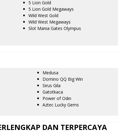
5 Lion Gold
5 Lion Gold Megaways
Wild West Gold
Wild West Megaways
Slot Mania Gates Olympus
Medusa
Domino QQ Big Win
Sirus Gila
Gatotkaca
Power of Odin
Aztec Lucky Gems
TERLENGKAP DAN TERPERCAYA