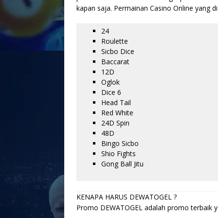
kapan saja. Permainan Casino Online yang di 
24
Roulette
Sicbo Dice
Baccarat
12D
Oglok
Dice 6
Head Tail
Red White
24D Spin
48D
Bingo Sicbo
Shio Fights
Gong Ball Jitu
KENAPA HARUS DEWATOGEL ?
Promo DEWATOGEL adalah promo terbaik yang