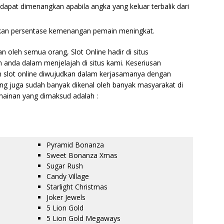
 dapat dimenangkan apabila angka yang keluar terbalik dari
nkan persentase kemenangan pemain meningkat.
 oleh semua orang, Slot Online hadir di situs
nda dalam menjelajah di situs kami. Keseriusan
lot online diwujudkan dalam kerjasamanya dengan
yang juga sudah banyak dikenal oleh banyak masyarakat di
mainan yang dimaksud adalah :
Pyramid Bonanza
Sweet Bonanza Xmas
Sugar Rush
Candy Village
Starlight Christmas
Joker Jewels
5 Lion Gold
5 Lion Gold Megaways