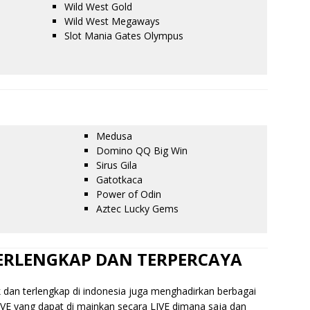
Wild West Gold
Wild West Megaways
Slot Mania Gates Olympus
Medusa
Domino QQ Big Win
Sirus Gila
Gatotkaca
Power of Odin
Aztec Lucky Gems
TERLENGKAP DAN TERPERCAYA
k dan terlengkap di indonesia juga menghadirkan berbagai
VE yang dapat di mainkan secara LIVE dimana saja dan