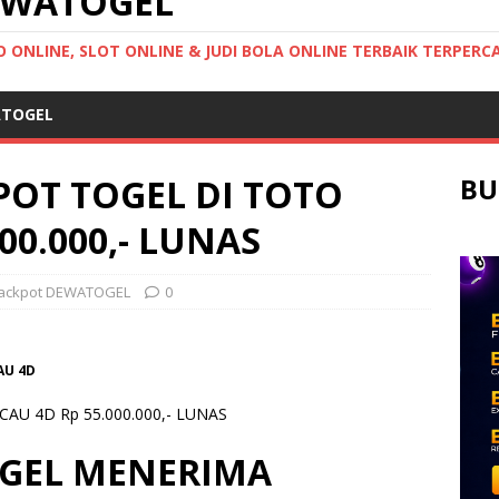
EWATOGEL
 ONLINE, SLOT ONLINE & JUDI BOLA ONLINE TERBAIK TERPERCA
ATOGEL
OT TOGEL DI TOTO
BU
00.000,- LUNAS
 Jackpot DEWATOGEL
0
AU 4D
U 4D Rp 55.000.000,- LUNAS
GEL MENERIMA