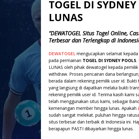
TOGEL DI SYDNEY 
LUNAS
“DEWATOGEL Situs Togel Online, Casi
Terbesar dan Terlengkap di Indonesi
DEWATOGEL
mengucapkan selamat kepada u
pada permainan
TOGEL DI SYDNEY POOLS
.
LUNAS oleh pihak dewatogel kepada pemilik u
withdraw. Proses pencairan dana berlangsu
berada dalam rekening pemilik user id. Bukti 
yang langsung di dapatkan melalui bukti tra
rekening pemilik user id. Terima kasih ka
telah menggunakan situs kami, sebagai Ba
kemenangan member hingga lunas. Apakah
sudah sangat melekat. puluhan hingga rat
situs terbesar dan terbaik di Indonesia ini
berapapun PASTI dibayarkan hingga lunas.