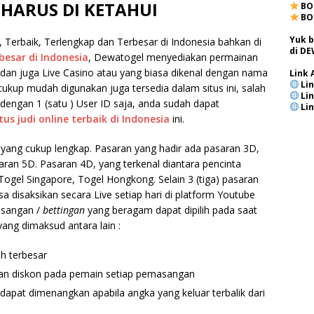
HARUS DI KETAHUI
BO
BO
Yuk b
, Terbaik, Terlengkap dan Terbesar di Indonesia bahkan di
di D
rbesar di Indonesia
, Dewatogel menyediakan permainan
k dan juga Live Casino atau yang biasa dikenal dengan nama
Link 
Lin
g cukup mudah digunakan juga tersedia dalam situs ini, salah
Lin
dengan 1 (satu ) User ID saja, anda sudah dapat
Lin
itus judi online terbaik di Indonesia
ini.
ang cukup lengkap. Pasaran yang hadir ada pasaran 3D,
ran 5D. Pasaran 4D, yang terkenal diantara pencinta
gel Singapore, Togel Hongkong. Selain 3 (tiga) pasaran
a disaksikan secara Live setiap hari di platform Youtube
pasangan /
bettingan
yang beragam dapat dipilih pada saat
ng dimaksud antara lain :
ah terbesar
an diskon pada pemain setiap pemasangan
 dapat dimenangkan apabila angka yang keluar terbalik dari