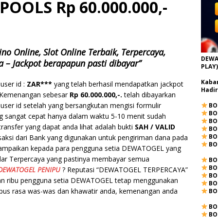
POOLS Rp 60.000.000,-
no Online, Slot Online Terbaik, Terpercaya,
DEWA
a – Jackpot berapapun pasti dibayar”
PLAY)
Kaba
ser id :
ZAR***
yang telah berhasil mendapatkan jackpot
Hadi
 Kemenangan sebesar
Rp 60.000.000,-.
telah dibayarkan
ser id setelah yang bersangkutan mengisi formulir
BON
BO
ng sangat cepat hanya dalam waktu 5-10 menit sudah
BO
transfer yang dapat anda lihat adalah bukti
SAH / VALID
BO
BO
nsaksi dari Bank yang digunakan untuk pengiriman dana pada
BO
mi sampaikan kepada para pengguna setia DEWATOGEL yang
ndar Terpercaya yang pastinya membayar semua
BO
BO
DEWATOGEL PENIPU
? Reputasi “DEWATOGEL TERPERCAYA”
BO
usan ribu pengguna setia DEWATOGEL tetap menggunakan
BO
. Hapus rasa was-was dan khawatir anda, kemenangan anda
BO
BO
BO