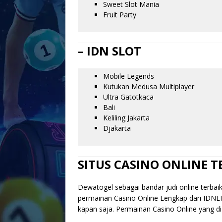
Sweet Slot Mania
Fruit Party
– IDN SLOT
Mobile Legends
Kutukan Medusa Multiplayer
Ultra Gatotkaca
Bali
Keliling Jakarta
Djakarta
SITUS CASINO ONLINE 
Dewatogel sebagai bandar judi online terbai
permainan Casino Online Lengkap dari IDNLI
kapan saja. Permainan Casino Online yang di 