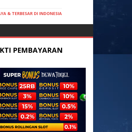
YA & TERBESAR DI INDONESIA
KTI PEMBAYARAN