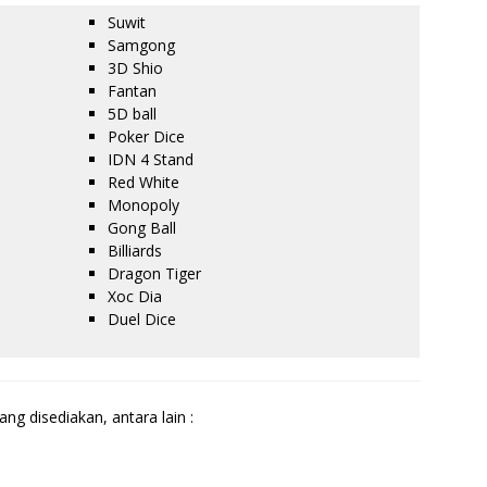
Suwit
Samgong
3D Shio
Fantan
5D ball
Poker Dice
IDN 4 Stand
Red White
Monopoly
Gong Ball
Billiards
Dragon Tiger
Xoc Dia
Duel Dice
 disediakan, antara lain :