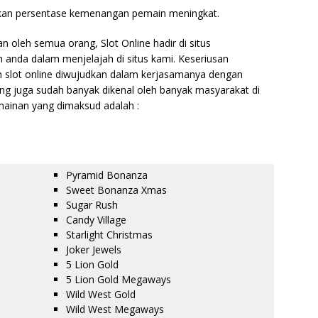
nkan persentase kemenangan pemain meningkat.
 oleh semua orang, Slot Online hadir di situs
nda dalam menjelajah di situs kami. Keseriusan
lot online diwujudkan dalam kerjasamanya dengan
yang juga sudah banyak dikenal oleh banyak masyarakat di
mainan yang dimaksud adalah :
Pyramid Bonanza
Sweet Bonanza Xmas
Sugar Rush
Candy Village
Starlight Christmas
Joker Jewels
5 Lion Gold
5 Lion Gold Megaways
Wild West Gold
Wild West Megaways