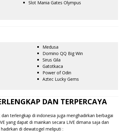
Slot Mania Gates Olympus
Medusa
Domino QQ Big Win
Sirus Gila
Gatotkaca
Power of Odin
Aztec Lucky Gems
TERLENGKAP DAN TERPERCAYA
k dan terlengkap di indonesia juga menghadirkan berbagai
VE yang dapat di mainkan secara LIVE dimana saja dan
hadirkan di dewatogel meliputi :