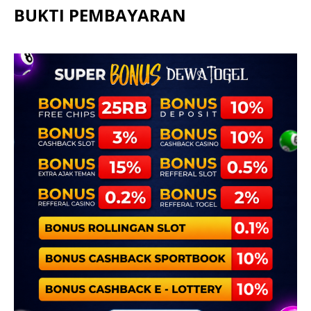
BUKTI PEMBAYARAN