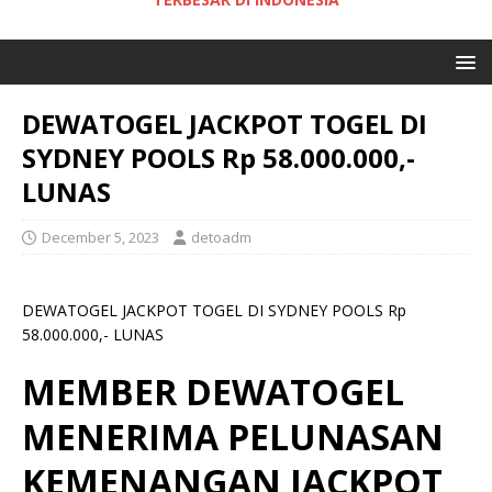
DEWATOGEL JACKPOT TOGEL DI
SYDNEY POOLS Rp 58.000.000,-
LUNAS
December 5, 2023
detoadm
DEWATOGEL JACKPOT TOGEL DI SYDNEY POOLS Rp
58.000.000,- LUNAS
MEMBER DEWATOGEL
MENERIMA PELUNASAN
KEMENANGAN JACKPOT