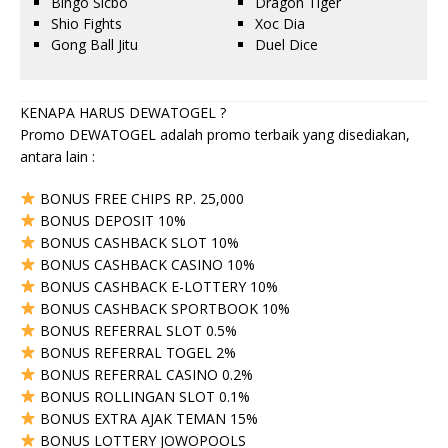
Bingo Sicbo
Dragon Tiger
Shio Fights
Xoc Dia
Gong Ball Jitu
Duel Dice
KENAPA HARUS DEWATOGEL ?
Promo DEWATOGEL adalah promo terbaik yang disediakan,
antara lain :
BONUS FREE CHIPS RP. 25,000
BONUS DEPOSIT 10%
BONUS CASHBACK SLOT 10%
BONUS CASHBACK CASINO 10%
BONUS CASHBACK E-LOTTERY 10%
BONUS CASHBACK SPORTBOOK 10%
BONUS REFERRAL SLOT 0.5%
BONUS REFERRAL TOGEL 2%
BONUS REFERRAL CASINO 0.2%
BONUS ROLLINGAN SLOT 0.1%
BONUS EXTRA AJAK TEMAN 15%
BONUS LOTTERY JOWOPOOLS