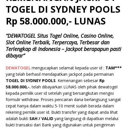
TOGEL DI SYDNEY POOLS
Rp 58.000.000,- LUNAS
“DEWATOGEL Situs Togel Online, Casino Online,
Slot Online Terbaik, Terpercaya, Terbesar dan
Terlengkap di Indonesia – Jackpot berapapun pasti
dibayar”
DEWATOGEL
mengucapkan selamat kepada user id :
TAM***
yang telah berhasil mendapatkan jackpot pada permainan
TOGEL DI SYDNEY POOLS
. Kemenangan sebesar
Rp
58.000.000,-.
telah dibayarkan LUNAS oleh pihak dewatogel
kepada pemilik user id setelah yang bersangkutan mengisi
formulir withdraw. Proses pencairan dana berlangsung sangat
cepat hanya dalam waktu 5-10 menit sudah berada dalam
rekening pemilik user id. Bukti transfer yang dapat anda lihat
adalah bukti
SAH / VALID
yang langsung di dapatkan melalui
bukti transaksi dari Bank yang digunakan untuk pengiriman