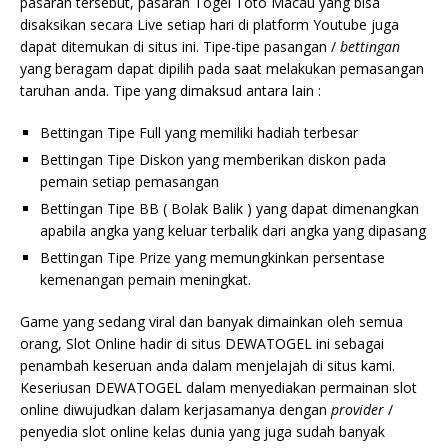
pasaran tersebut, pasaran Togel Toto Macau yang bisa
disaksikan secara Live setiap hari di platform Youtube juga
dapat ditemukan di situs ini. Tipe-tipe pasangan /
bettingan
yang beragam dapat dipilih pada saat melakukan pemasangan
taruhan anda. Tipe yang dimaksud antara lain :
Bettingan Tipe Full yang memiliki hadiah terbesar
Bettingan Tipe Diskon yang memberikan diskon pada
pemain setiap pemasangan
Bettingan Tipe BB ( Bolak Balik ) yang dapat dimenangkan
apabila angka yang keluar terbalik dari angka yang dipasang
Bettingan Tipe Prize yang memungkinkan persentase
kemenangan pemain meningkat.
Game yang sedang viral dan banyak dimainkan oleh semua
orang, Slot Online hadir di situs DEWATOGEL ini sebagai
penambah keseruan anda dalam menjelajah di situs kami.
Keseriusan DEWATOGEL dalam menyediakan permainan slot
online diwujudkan dalam kerjasamanya dengan
provider
/
penyedia slot online kelas dunia yang juga sudah banyak