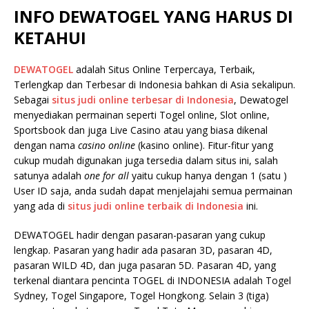
INFO DEWATOGEL YANG HARUS DI
KETAHUI
DEWATOGEL
adalah Situs Online Terpercaya, Terbaik,
Terlengkap dan Terbesar di Indonesia bahkan di Asia sekalipun.
Sebagai
situs judi online terbesar di Indonesia
, Dewatogel
menyediakan permainan seperti Togel online, Slot online,
Sportsbook dan juga Live Casino atau yang biasa dikenal
dengan nama
casino online
(kasino online). Fitur-fitur yang
cukup mudah digunakan juga tersedia dalam situs ini, salah
satunya adalah
one for all
yaitu cukup hanya dengan 1 (satu )
User ID saja, anda sudah dapat menjelajahi semua permainan
yang ada di
situs judi online terbaik di Indonesia
ini.
DEWATOGEL hadir dengan pasaran-pasaran yang cukup
lengkap. Pasaran yang hadir ada pasaran 3D, pasaran 4D,
pasaran WILD 4D, dan juga pasaran 5D. Pasaran 4D, yang
terkenal diantara pencinta TOGEL di INDONESIA adalah Togel
Sydney, Togel Singapore, Togel Hongkong. Selain 3 (tiga)