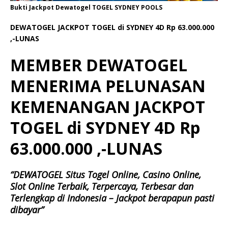
Bukti Jackpot Dewatogel TOGEL SYDNEY POOLS
DEWATOGEL JACKPOT TOGEL di SYDNEY 4D Rp 63.000.000
,-LUNAS
MEMBER DEWATOGEL
MENERIMA PELUNASAN
KEMENANGAN JACKPOT
TOGEL di SYDNEY 4D Rp
63.000.000 ,-LUNAS
“DEWATOGEL Situs Togel Online, Casino Online,
Slot Online Terbaik, Terpercaya, Terbesar dan
Terlengkap di Indonesia – Jackpot berapapun pasti
dibayar”