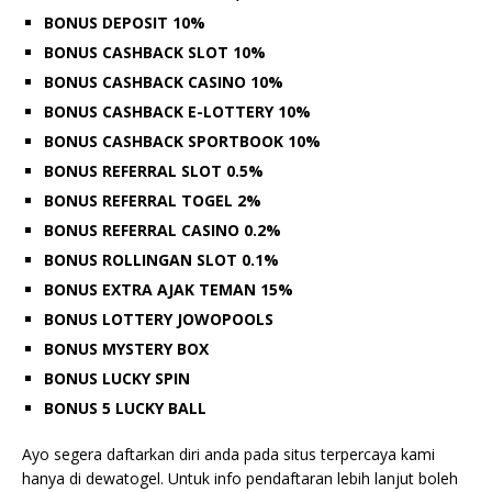
BONUS DEPOSIT 10%
BONUS CASHBACK SLOT 10%
BONUS CASHBACK CASINO 10%
BONUS CASHBACK E-LOTTERY 10%
BONUS CASHBACK SPORTBOOK 10%
BONUS REFERRAL SLOT 0.5%
BONUS REFERRAL TOGEL 2%
BONUS REFERRAL CASINO 0.2%
BONUS ROLLINGAN SLOT 0.1%
BONUS EXTRA AJAK TEMAN 15%
BONUS LOTTERY JOWOPOOLS
BONUS MYSTERY BOX
BONUS LUCKY SPIN
BONUS 5 LUCKY BALL
Ayo segera daftarkan diri anda pada situs terpercaya kami
hanya di dewatogel. Untuk info pendaftaran lebih lanjut boleh