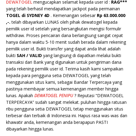
DEWATOGEL
mengucapkan selamat kepada user id :
RAG***
yang telah berhasil mendapatkan jackpot pada permainan
TOGEL di SYDNEY 4D
. Kemenangan sebesar
Rp 63.000.000
,-.
telah dibayarkan LUNAS oleh pihak dewatogel kepada
pemilik user id setelah yang bersangkutan mengisi formulir
withdraw. Proses pencairan dana berlangsung sangat cepat
hanya dalam waktu 5-10 menit sudah berada dalam rekening
pemilik user id. Bukti transfer yang dapat anda lihat adalah
bukti
SAH / VALID
yang langsung di dapatkan melalui bukti
transaksi dari Bank yang digunakan untuk pengiriman dana
pada rekening pemilik user id. Terima kasih kami sampaikan
kepada para pengguna setia DEWATOGEL yang telah
menggunakan situs kami, sebagai Bandar Terpercaya yang
pastinya membayar semua kemenangan member hingga
lunas. Apakah
DEWATOGEL PENIPU
? Reputasi “DEWATOGEL
TERPERCAYA” sudah sangat melekat. puluhan hingga ratusan
ribu pengguna setia DEWATOGEL tetap menggunakan situs
terbesar dan terbaik di Indonesia ini. Hapus rasa was-was dan
khawatir anda, kemenangan anda berapapun PASTI
dibayarkan hingga lunas.