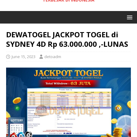
DEWATOGEL JACKPOT TOGEL di
SYDNEY 4D Rp 63.000.000 ,-LUNAS
June 15, 2023
detoadm