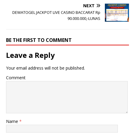
NEXT
DEWATOGEL JACKPOT LIVE CASINO BACCARAT Rp
90.000.000,-LUNAS
BE THE FIRST TO COMMENT
Leave a Reply
Your email address will not be published.
Comment
Name
*