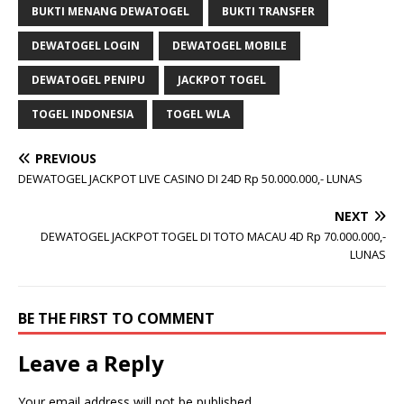
BUKTI MENANG DEWATOGEL
BUKTI TRANSFER
DEWATOGEL LOGIN
DEWATOGEL MOBILE
DEWATOGEL PENIPU
JACKPOT TOGEL
TOGEL INDONESIA
TOGEL WLA
PREVIOUS
DEWATOGEL JACKPOT LIVE CASINO DI 24D Rp 50.000.000,- LUNAS
NEXT
DEWATOGEL JACKPOT TOGEL DI TOTO MACAU 4D Rp 70.000.000,-
LUNAS
BE THE FIRST TO COMMENT
Leave a Reply
Your email address will not be published.