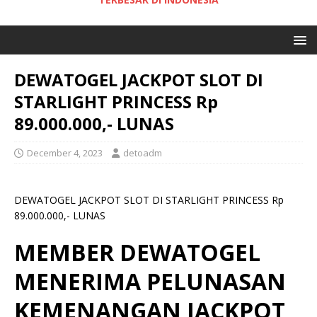
DEWATOGEL JACKPOT SLOT DI
STARLIGHT PRINCESS Rp
89.000.000,- LUNAS
December 4, 2023
detoadm
DEWATOGEL JACKPOT SLOT DI STARLIGHT PRINCESS Rp
89.000.000,- LUNAS
MEMBER DEWATOGEL
MENERIMA PELUNASAN
KEMENANGAN JACKPOT