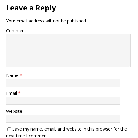
Leave a Reply
Your email address will not be published.
Comment
Name
*
Email
*
Website
Save my name, email, and website in this browser for the
next time I comment.