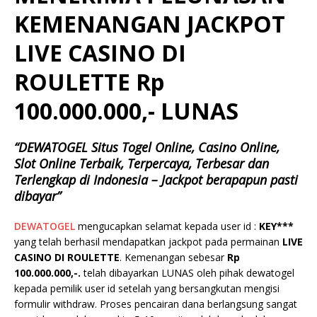
KEMENANGAN JACKPOT
LIVE CASINO DI
ROULETTE Rp
100.000.000,- LUNAS
“DEWATOGEL Situs Togel Online, Casino Online,
Slot Online Terbaik, Terpercaya, Terbesar dan
Terlengkap di Indonesia – Jackpot berapapun pasti
dibayar”
DEWATOGEL
mengucapkan selamat kepada user id :
KEY***
yang telah berhasil mendapatkan jackpot pada permainan
LIVE
CASINO DI ROULETTE
. Kemenangan sebesar
Rp
100.000.000,-.
telah dibayarkan LUNAS oleh pihak dewatogel
kepada pemilik user id setelah yang bersangkutan mengisi
formulir withdraw. Proses pencairan dana berlangsung sangat