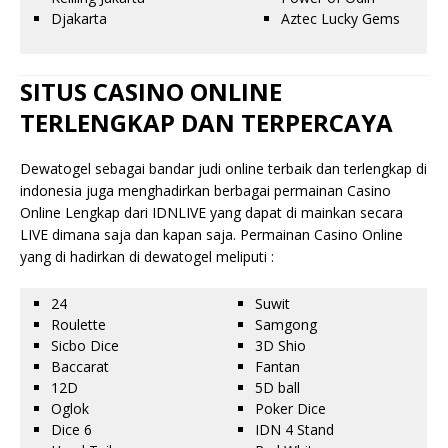
Djakarta
Aztec Lucky Gems
SITUS CASINO ONLINE
TERLENGKAP DAN TERPERCAYA
Dewatogel sebagai bandar judi online terbaik dan terlengkap di
indonesia juga menghadirkan berbagai permainan Casino
Online Lengkap dari IDNLIVE yang dapat di mainkan secara
LIVE dimana saja dan kapan saja. Permainan Casino Online
yang di hadirkan di dewatogel meliputi :
24
Suwit
Roulette
Samgong
Sicbo Dice
3D Shio
Baccarat
Fantan
12D
5D ball
Oglok
Poker Dice
Dice 6
IDN 4 Stand