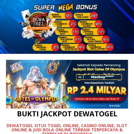
BUKTI JACKPOT DEWATOGEL
DEWATOGEL SITUS TOGEL ONLINE, CASINO ONLINE, SLOT
ONLINE & JUDI BOLA ONLINE TERBAIK TERPERCAYA &
TERBESAR DI INDONESIA