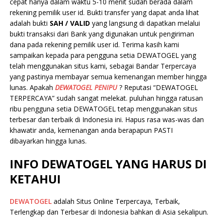
cepat hanya dalam waktu 5-10 menit sudah berada dalam
rekening pemilik user id. Bukti transfer yang dapat anda lihat
adalah bukti
SAH / VALID
yang langsung di dapatkan melalui
bukti transaksi dari Bank yang digunakan untuk pengiriman
dana pada rekening pemilik user id. Terima kasih kami
sampaikan kepada para pengguna setia DEWATOGEL yang
telah menggunakan situs kami, sebagai Bandar Terpercaya
yang pastinya membayar semua kemenangan member hingga
lunas. Apakah
DEWATOGEL PENIPU
? Reputasi “DEWATOGEL
TERPERCAYA” sudah sangat melekat. puluhan hingga ratusan
ribu pengguna setia DEWATOGEL tetap menggunakan situs
terbesar dan terbaik di Indonesia ini. Hapus rasa was-was dan
khawatir anda, kemenangan anda berapapun PASTI
dibayarkan hingga lunas.
INFO DEWATOGEL YANG HARUS DI
KETAHUI
DEWATOGEL
adalah Situs Online Terpercaya, Terbaik,
Terlengkap dan Terbesar di Indonesia bahkan di Asia sekalipun.