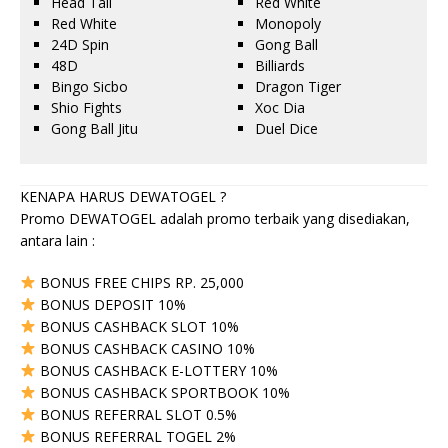
Head Tail
Red White
Red White
Monopoly
24D Spin
Gong Ball
48D
Billiards
Bingo Sicbo
Dragon Tiger
Shio Fights
Xoc Dia
Gong Ball Jitu
Duel Dice
KENAPA HARUS DEWATOGEL ?
Promo DEWATOGEL adalah promo terbaik yang disediakan,
antara lain :
BONUS FREE CHIPS RP. 25,000
BONUS DEPOSIT 10%
BONUS CASHBACK SLOT 10%
BONUS CASHBACK CASINO 10%
BONUS CASHBACK E-LOTTERY 10%
BONUS CASHBACK SPORTBOOK 10%
BONUS REFERRAL SLOT 0.5%
BONUS REFERRAL TOGEL 2%