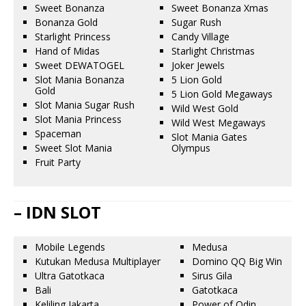
Sweet Bonanza
Sweet Bonanza Xmas
Bonanza Gold
Sugar Rush
Starlight Princess
Candy Village
Hand of Midas
Starlight Christmas
Sweet DEWATOGEL
Joker Jewels
Slot Mania Bonanza
5 Lion Gold
Gold
5 Lion Gold Megaways
Slot Mania Sugar Rush
Wild West Gold
Slot Mania Princess
Wild West Megaways
Spaceman
Slot Mania Gates
Sweet Slot Mania
Olympus
Fruit Party
– IDN SLOT
Mobile Legends
Medusa
Kutukan Medusa Multiplayer
Domino QQ Big Win
Ultra Gatotkaca
Sirus Gila
Bali
Gatotkaca
Keliling Jakarta
Power of Odin