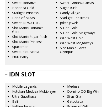
Sweet Bonanza
Sweet Bonanza Xmas
Bonanza Gold
Sugar Rush
Starlight Princess
Candy Village
Hand of Midas
Starlight Christmas
Sweet DEWATOGEL
Joker Jewels
Slot Mania Bonanza
5 Lion Gold
Gold
5 Lion Gold Megaways
Slot Mania Sugar Rush
Wild West Gold
Slot Mania Princess
Wild West Megaways
Spaceman
Slot Mania Gates
Sweet Slot Mania
Olympus
Fruit Party
– IDN SLOT
Mobile Legends
Medusa
Kutukan Medusa Multiplayer
Domino QQ Big Win
Ultra Gatotkaca
Sirus Gila
Bali
Gatotkaca
Keliling Jakarta
Power of Odin