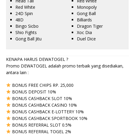
Head Tail
Red White
Red White
Monopoly
24D Spin
Gong Ball
48D
Billiards
Bingo Sicbo
Dragon Tiger
Shio Fights
Xoc Dia
Gong Ball Jitu
Duel Dice
KENAPA HARUS DEWATOGEL ?
Promo DEWATOGEL adalah promo terbaik yang disediakan,
antara lain :
BONUS FREE CHIPS RP. 25,000
BONUS DEPOSIT 10%
BONUS CASHBACK SLOT 10%
BONUS CASHBACK CASINO 10%
BONUS CASHBACK E-LOTTERY 10%
BONUS CASHBACK SPORTBOOK 10%
BONUS REFERRAL SLOT 0.5%
BONUS REFERRAL TOGEL 2%