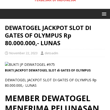
DEWATOGEL JACKPOT SLOT DI
GATES OF OLYMPUS Rp
80.000.000,- LUNAS
November 22, 2023
detoadm
BUKTI JACKPOT DEWATOGEL SLOT di GATES OF OLYMPUS
DEWATOGEL JACKPOT SLOT DI GATES OF OLYMPUS Rp
80.000.000,- LUNAS
MEMBER DEWATOGEL
MENERIMA PELUNASAN