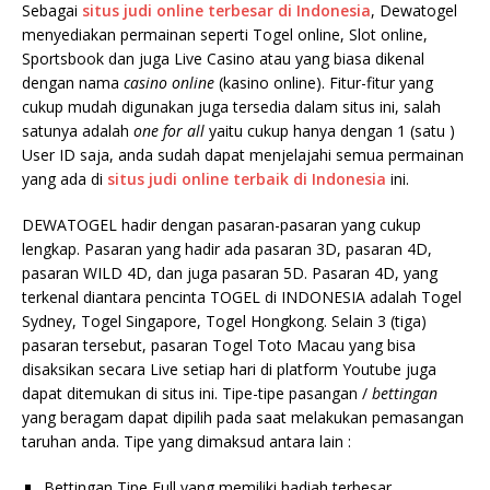
Sebagai
situs judi online terbesar di Indonesia
, Dewatogel
menyediakan permainan seperti Togel online, Slot online,
Sportsbook dan juga Live Casino atau yang biasa dikenal
dengan nama
casino online
(kasino online). Fitur-fitur yang
cukup mudah digunakan juga tersedia dalam situs ini, salah
satunya adalah
one for all
yaitu cukup hanya dengan 1 (satu )
User ID saja, anda sudah dapat menjelajahi semua permainan
yang ada di
situs judi online terbaik di Indonesia
ini.
DEWATOGEL hadir dengan pasaran-pasaran yang cukup
lengkap. Pasaran yang hadir ada pasaran 3D, pasaran 4D,
pasaran WILD 4D, dan juga pasaran 5D. Pasaran 4D, yang
terkenal diantara pencinta TOGEL di INDONESIA adalah Togel
Sydney, Togel Singapore, Togel Hongkong. Selain 3 (tiga)
pasaran tersebut, pasaran Togel Toto Macau yang bisa
disaksikan secara Live setiap hari di platform Youtube juga
dapat ditemukan di situs ini. Tipe-tipe pasangan /
bettingan
yang beragam dapat dipilih pada saat melakukan pemasangan
taruhan anda. Tipe yang dimaksud antara lain :
Bettingan Tipe Full yang memiliki hadiah terbesar