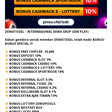
DEWATOGEL - INTERNASIONAL DEWA GRUP (IDN PLAY)
Kabar gembira untuk member DEWATOGEL telah Hadir
BONUS-
BONUS SPECIAL
!!!
BONUS FREE CHIPS RP. 25,000
BONUS DEPOSIT 10%
BONUS CASHBACK SLOT 3%
BONUS CASHBACK CASINO 10%
BONUS CASHBACK E-LOTTERY 10%
BONUS CASHBACK SPORTBOOK 10%
BONUS REFERRAL SLOT 0.5%
BONUS REFERRAL TOGEL 2%
BONUS REFERRAL CASINO 0.2%
BONUS ROLLINGAN SLOT 0.1%
BONUS EXTRA AJAK TEMAN 15%
BONUS LOTTERY JOWOPOOLS
BONUS MYSTERY BOX
BONUS LUCKY SPIN