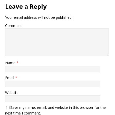
Leave a Reply
Your email address will not be published.
Comment
Name
*
Email
*
Website
Save my name, email, and website in this browser for the
next time I comment.