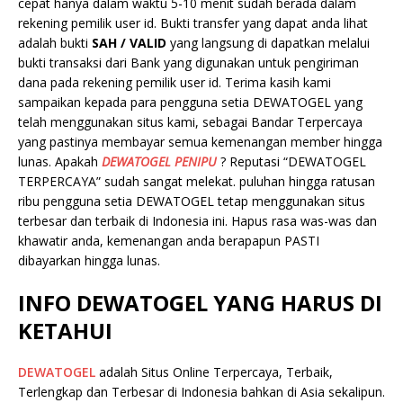
cepat hanya dalam waktu 5-10 menit sudah berada dalam
rekening pemilik user id. Bukti transfer yang dapat anda lihat
adalah bukti
SAH / VALID
yang langsung di dapatkan melalui
bukti transaksi dari Bank yang digunakan untuk pengiriman
dana pada rekening pemilik user id. Terima kasih kami
sampaikan kepada para pengguna setia DEWATOGEL yang
telah menggunakan situs kami, sebagai Bandar Terpercaya
yang pastinya membayar semua kemenangan member hingga
lunas. Apakah
DEWATOGEL PENIPU
? Reputasi “DEWATOGEL
TERPERCAYA” sudah sangat melekat. puluhan hingga ratusan
ribu pengguna setia DEWATOGEL tetap menggunakan situs
terbesar dan terbaik di Indonesia ini. Hapus rasa was-was dan
khawatir anda, kemenangan anda berapapun PASTI
dibayarkan hingga lunas.
INFO DEWATOGEL YANG HARUS DI
KETAHUI
DEWATOGEL
adalah Situs Online Terpercaya, Terbaik,
Terlengkap dan Terbesar di Indonesia bahkan di Asia sekalipun.