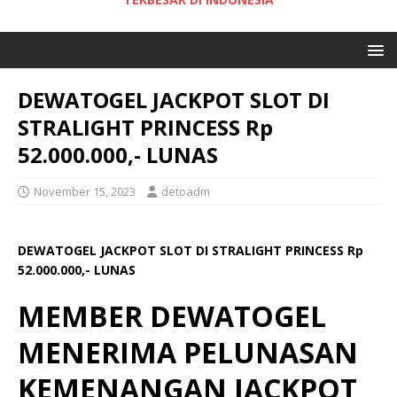
DEWATOGEL JACKPOT SLOT DI
STRALIGHT PRINCESS Rp
52.000.000,- LUNAS
November 15, 2023
detoadm
DEWATOGEL JACKPOT SLOT DI STRALIGHT PRINCESS Rp
52.000.000,- LUNAS
MEMBER DEWATOGEL
MENERIMA PELUNASAN
KEMENANGAN JACKPOT