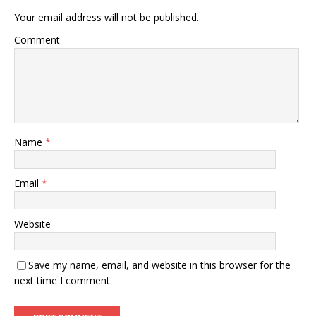
Your email address will not be published.
Comment
Name
*
Email
*
Website
Save my name, email, and website in this browser for the
next time I comment.