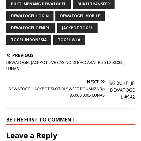
BUKTI MENANG DEWATOGEL
BUKTI TRANSFER
DEWATOGEL LOGIN
DEWATOGEL MOBILE
DEWATOGEL PENIPU
JACKPOT TOGEL
TOGEL INDONESIA
TOGEL WLA
PREVIOUS
DEWATOGEL JACKPOT LIVE CASINO DI BACCARAT Rp 51.200.000,-
LUNAS
NEXT
DEWATOGEL JACKPOT SLOT DI SWEET BONANZA Rp
85.000.000,- LUNAS
BE THE FIRST TO COMMENT
Leave a Reply