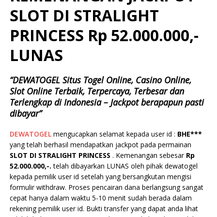
SLOT DI STRALIGHT
PRINCESS Rp 52.000.000,-
LUNAS
“DEWATOGEL Situs Togel Online, Casino Online,
Slot Online Terbaik, Terpercaya, Terbesar dan
Terlengkap di Indonesia – Jackpot berapapun pasti
dibayar”
DEWATOGEL
mengucapkan selamat kepada user id :
BHE***
yang telah berhasil mendapatkan jackpot pada permainan
SLOT DI
STRALIGHT PRINCESS
. Kemenangan sebesar
Rp
52.000.000,-.
telah dibayarkan LUNAS oleh pihak dewatogel
kepada pemilik user id setelah yang bersangkutan mengisi
formulir withdraw. Proses pencairan dana berlangsung sangat
cepat hanya dalam waktu 5-10 menit sudah berada dalam
rekening pemilik user id. Bukti transfer yang dapat anda lihat