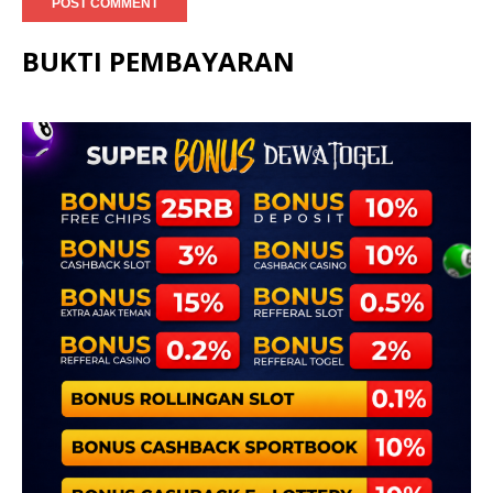
BUKTI PEMBAYARAN