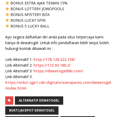
BONUS EXTRA AJAK TEMAN 15%
BONUS LOTTERY JOWOPOOLS
BONUS MYSTERY BOX
BONUS LUCKY SPIN
BONUS 5 LUCKY BALL
Ayo segera daftarkan diri anda pada situs terpercaya kami
hanya di dewatogel. Untuk info pendaftaran lebih lanjut boleh
hubungi kontak dibawah ini :
Link Alternatif 1:
http://178.128.222.158/
Link Alternatif 2:
https://172.93.186.2/
Link Alternatif 3:
https://dewatogel88x.com/
Link Alternatif 3:
https://orbit.sgp1.cdn.digitaloceanspaces.com/dewatogel
/index.html
ALTERNATIF DEWATOGEL
BUKTI JACKPOT DEWATOGEL