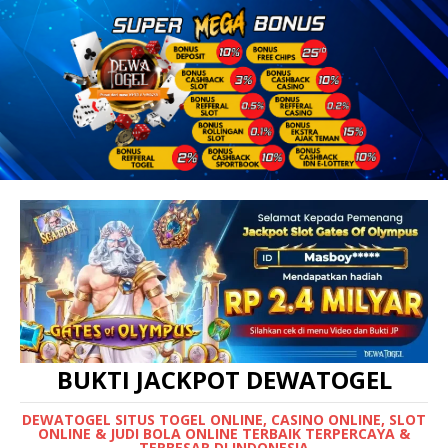
BUKTI JACKPOT DEWATOGEL
DEWATOGEL SITUS TOGEL ONLINE, CASINO ONLINE, SLOT
ONLINE & JUDI BOLA ONLINE TERBAIK TERPERCAYA &
TERBESAR DI INDONESIA