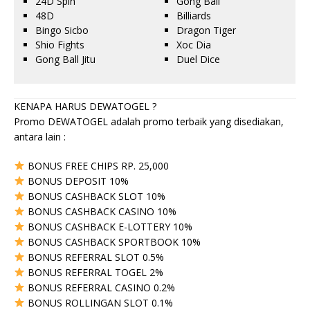
24D Spin
Gong Ball
48D
Billiards
Bingo Sicbo
Dragon Tiger
Shio Fights
Xoc Dia
Gong Ball Jitu
Duel Dice
KENAPA HARUS DEWATOGEL ?
Promo DEWATOGEL adalah promo terbaik yang disediakan,
antara lain :
BONUS FREE CHIPS RP. 25,000
BONUS DEPOSIT 10%
BONUS CASHBACK SLOT 10%
BONUS CASHBACK CASINO 10%
BONUS CASHBACK E-LOTTERY 10%
BONUS CASHBACK SPORTBOOK 10%
BONUS REFERRAL SLOT 0.5%
BONUS REFERRAL TOGEL 2%
BONUS REFERRAL CASINO 0.2%
BONUS ROLLINGAN SLOT 0.1%