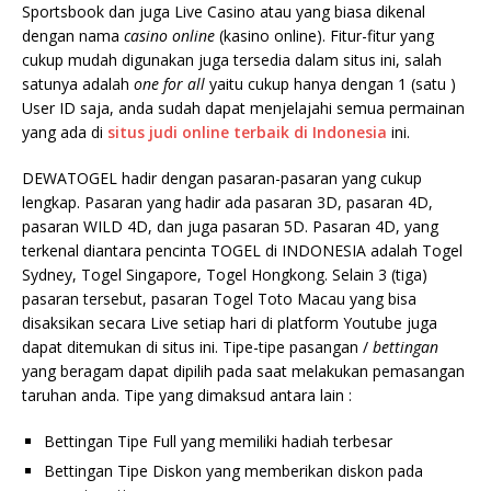
Sportsbook dan juga Live Casino atau yang biasa dikenal
dengan nama
casino online
(kasino online). Fitur-fitur yang
cukup mudah digunakan juga tersedia dalam situs ini, salah
satunya adalah
one for all
yaitu cukup hanya dengan 1 (satu )
User ID saja, anda sudah dapat menjelajahi semua permainan
yang ada di
situs judi online terbaik di Indonesia
ini.
DEWATOGEL hadir dengan pasaran-pasaran yang cukup
lengkap. Pasaran yang hadir ada pasaran 3D, pasaran 4D,
pasaran WILD 4D, dan juga pasaran 5D. Pasaran 4D, yang
terkenal diantara pencinta TOGEL di INDONESIA adalah Togel
Sydney, Togel Singapore, Togel Hongkong. Selain 3 (tiga)
pasaran tersebut, pasaran Togel Toto Macau yang bisa
disaksikan secara Live setiap hari di platform Youtube juga
dapat ditemukan di situs ini. Tipe-tipe pasangan /
bettingan
yang beragam dapat dipilih pada saat melakukan pemasangan
taruhan anda. Tipe yang dimaksud antara lain :
Bettingan Tipe Full yang memiliki hadiah terbesar
Bettingan Tipe Diskon yang memberikan diskon pada