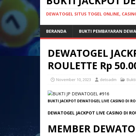
BUKTI JACKPOT D
DEWATOGEL SITUS TOGEL ONLINE, CASINO
BERANDA
BUKTI PEMBAYARAN DEW
DEWATOGEL JACKP
ROULETTE Rp 50.0
November 10, 2023
detoadm
Bukt
BUKTI JACKPOT DEWATOGEL LIVE CASINO DI R
DEWATOGEL JACKPOT LIVE CASINO DI ROU
MEMBER DEWATO