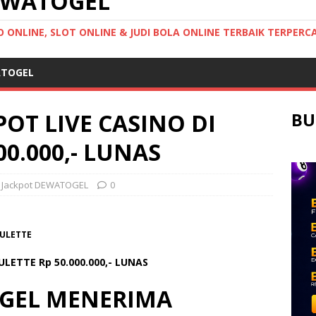
EWATOGEL
 ONLINE, SLOT ONLINE & JUDI BOLA ONLINE TERBAIK TERPERCA
ATOGEL
OT LIVE CASINO DI
BU
00.000,- LUNAS
i Jackpot DEWATOGEL
0
OULETTE
LETTE Rp 50.000.000,- LUNAS
GEL MENERIMA