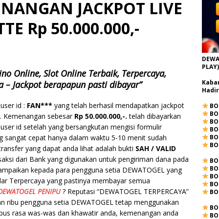
NANGAN JACKPOT LIVE
E Rp 50.000.000,-
DEWA
PLAY)
no Online, Slot Online Terbaik, Terpercaya,
Kaba
a – Jackpot berapapun pasti dibayar”
Hadi
ser id :
FAN***
yang telah berhasil mendapatkan jackpot
BON
BO
. Kemenangan sebesar
Rp 50.000.000,-.
telah dibayarkan
BO
ser id setelah yang bersangkutan mengisi formulir
BO
ng sangat cepat hanya dalam waktu 5-10 menit sudah
BO
BO
transfer yang dapat anda lihat adalah bukti
SAH / VALID
nsaksi dari Bank yang digunakan untuk pengiriman dana pada
BO
BO
mi sampaikan kepada para pengguna setia DEWATOGEL yang
BO
ndar Terpercaya yang pastinya membayar semua
BO
DEWATOGEL PENIPU
? Reputasi “DEWATOGEL TERPERCAYA”
BO
usan ribu pengguna setia DEWATOGEL tetap menggunakan
BO
. Hapus rasa was-was dan khawatir anda, kemenangan anda
BO