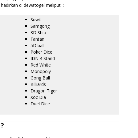
hadirkan di dewatogel meliputi :
Suwit
Samgong
3D Shio
Fantan
5D ball
Poker Dice
IDN 4 Stand
Red White
Monopoly
Gong Ball
Billiards
Dragon Tiger
Xoc Dia
Duel Dice
 ?