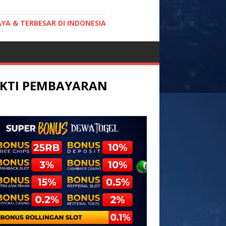
YA & TERBESAR DI INDONESIA
KTI PEMBAYARAN