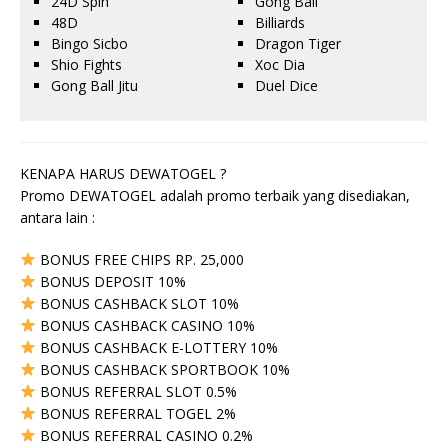
24D Spin
Gong Ball
48D
Billiards
Bingo Sicbo
Dragon Tiger
Shio Fights
Xoc Dia
Gong Ball Jitu
Duel Dice
KENAPA HARUS DEWATOGEL ?
Promo DEWATOGEL adalah promo terbaik yang disediakan,
antara lain :
BONUS FREE CHIPS RP. 25,000
BONUS DEPOSIT 10%
BONUS CASHBACK SLOT 10%
BONUS CASHBACK CASINO 10%
BONUS CASHBACK E-LOTTERY 10%
BONUS CASHBACK SPORTBOOK 10%
BONUS REFERRAL SLOT 0.5%
BONUS REFERRAL TOGEL 2%
BONUS REFERRAL CASINO 0.2%