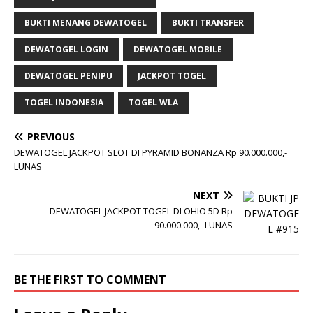
BUKTI MENANG DEWATOGEL
BUKTI TRANSFER
DEWATOGEL LOGIN
DEWATOGEL MOBILE
DEWATOGEL PENIPU
JACKPOT TOGEL
TOGEL INDONESIA
TOGEL WLA
PREVIOUS
DEWATOGEL JACKPOT SLOT DI PYRAMID BONANZA Rp 90.000.000,-
LUNAS
NEXT
DEWATOGEL JACKPOT TOGEL DI OHIO 5D Rp
90.000.000,- LUNAS
BE THE FIRST TO COMMENT