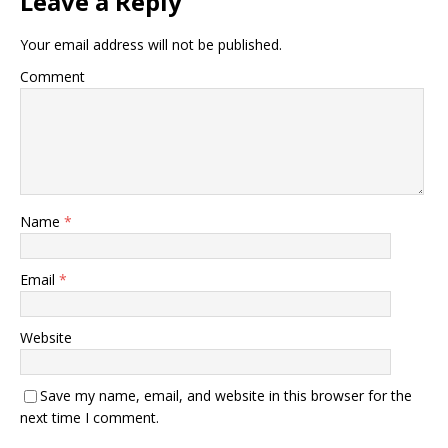
Leave a Reply
Your email address will not be published.
Comment
Name
*
Email
*
Website
Save my name, email, and website in this browser for the
next time I comment.