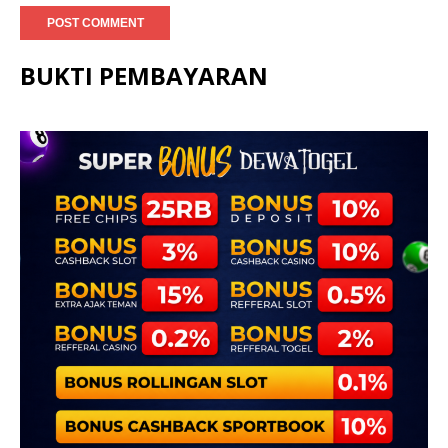
BUKTI PEMBAYARAN