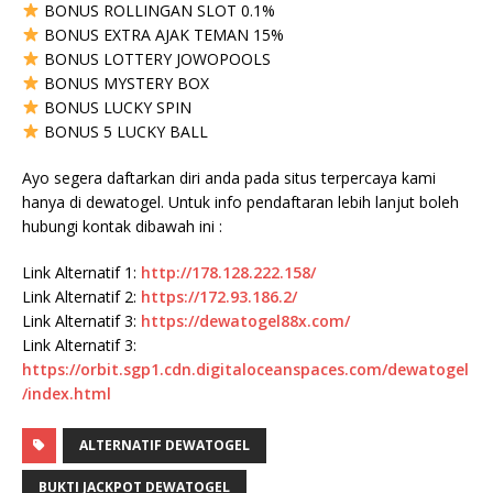
BONUS ROLLINGAN SLOT 0.1%
BONUS EXTRA AJAK TEMAN 15%
BONUS LOTTERY JOWOPOOLS
BONUS MYSTERY BOX
BONUS LUCKY SPIN
BONUS 5 LUCKY BALL
Ayo segera daftarkan diri anda pada situs terpercaya kami
hanya di dewatogel. Untuk info pendaftaran lebih lanjut boleh
hubungi kontak dibawah ini :
Link Alternatif 1:
http://178.128.222.158/
Link Alternatif 2:
https://172.93.186.2/
Link Alternatif 3:
https://dewatogel88x.com/
Link Alternatif 3:
https://orbit.sgp1.cdn.digitaloceanspaces.com/dewatogel
/index.html
ALTERNATIF DEWATOGEL
BUKTI JACKPOT DEWATOGEL