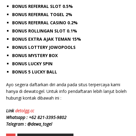
BONUS REFERRAL SLOT 0.5%
BONUS REFERRAL TOGEL 2%
BONUS REFERRAL CASINO 0.2%
BONUS ROLLINGAN SLOT 0.1%
BONUS EXTRA AJAK TEMAN 15%
BONUS LOTTERY JOWOPOOLS
BONUS MYSTERY BOX
BONUS LUCKY SPIN
BONUS 5 LUCKY BALL
Ayo segera daftarkan diri anda pada situs terpercaya kami
hanya di dewatogel. Untuk info pendaftaran lebih lanjut boleh
hubungi kontak dibawah ini :
Link
detolgg.cc
Whatsapp :
+62 8
21-3395-9802
Telegram : @dewa_togel