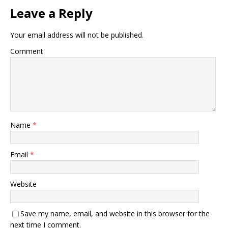
Leave a Reply
Your email address will not be published.
Comment
Name
*
Email
*
Website
Save my name, email, and website in this browser for the
next time I comment.