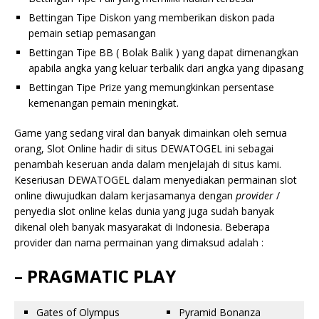
Bettingan Tipe Diskon yang memberikan diskon pada
pemain setiap pemasangan
Bettingan Tipe BB ( Bolak Balik ) yang dapat dimenangkan
apabila angka yang keluar terbalik dari angka yang dipasang
Bettingan Tipe Prize yang memungkinkan persentase
kemenangan pemain meningkat.
Game yang sedang viral dan banyak dimainkan oleh semua
orang, Slot Online hadir di situs DEWATOGEL ini sebagai
penambah keseruan anda dalam menjelajah di situs kami.
Keseriusan DEWATOGEL dalam menyediakan permainan slot
online diwujudkan dalam kerjasamanya dengan
provider
/
penyedia slot online kelas dunia yang juga sudah banyak
dikenal oleh banyak masyarakat di Indonesia. Beberapa
provider dan nama permainan yang dimaksud adalah :
– PRAGMATIC PLAY
Gates of Olympus
Pyramid Bonanza