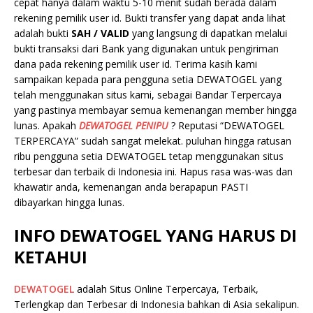
cepat hanya dalam waktu 5-10 menit sudah berada dalam
rekening pemilik user id. Bukti transfer yang dapat anda lihat
adalah bukti
SAH / VALID
yang langsung di dapatkan melalui
bukti transaksi dari Bank yang digunakan untuk pengiriman
dana pada rekening pemilik user id. Terima kasih kami
sampaikan kepada para pengguna setia DEWATOGEL yang
telah menggunakan situs kami, sebagai Bandar Terpercaya
yang pastinya membayar semua kemenangan member hingga
lunas. Apakah
DEWATOGEL PENIPU
? Reputasi “DEWATOGEL
TERPERCAYA” sudah sangat melekat. puluhan hingga ratusan
ribu pengguna setia DEWATOGEL tetap menggunakan situs
terbesar dan terbaik di Indonesia ini. Hapus rasa was-was dan
khawatir anda, kemenangan anda berapapun PASTI
dibayarkan hingga lunas.
INFO DEWATOGEL YANG HARUS DI
KETAHUI
DEWATOGEL
adalah Situs Online Terpercaya, Terbaik,
Terlengkap dan Terbesar di Indonesia bahkan di Asia sekalipun.