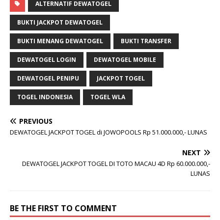
ALTERNATIF DEWATOGEL
BUKTI JACKPOT DEWATOGEL
BUKTI MENANG DEWATOGEL
BUKTI TRANSFER
DEWATOGEL LOGIN
DEWATOGEL MOBILE
DEWATOGEL PENIPU
JACKPOT TOGEL
TOGEL INDONESIA
TOGEL WLA
PREVIOUS
DEWATOGEL JACKPOT TOGEL di JOWOPOOLS Rp 51.000.000,- LUNAS
NEXT
DEWATOGEL JACKPOT TOGEL DI TOTO MACAU 4D Rp 60.000.000,-
LUNAS
BE THE FIRST TO COMMENT