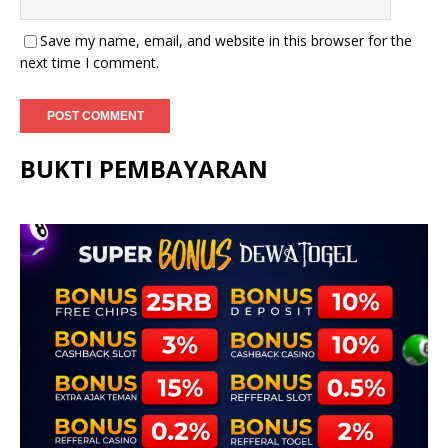
Save my name, email, and website in this browser for the
next time I comment.
BUKTI PEMBAYARAN