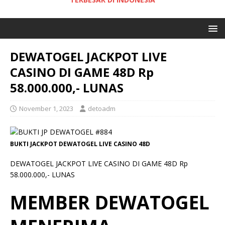
DEWATOGEL JACKPOT LIVE
CASINO DI GAME 48D Rp
58.000.000,- LUNAS
November 1, 2023
detoadm
BUKTI JACKPOT DEWATOGEL LIVE CASINO 48D
DEWATOGEL JACKPOT LIVE CASINO DI GAME 48D Rp
58.000.000,- LUNAS
MEMBER DEWATOGEL