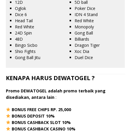
12D
5D ball
Oglok
Poker Dice
Dice 6
IDN 4 Stand
Head Tail
Red White
Red White
Monopoly
24D Spin
Gong Ball
48D
Billiards
Bingo Sicbo
Dragon Tiger
Shio Fights
Xoc Dia
Gong Ball Jitu
Duel Dice
KENAPA HARUS DEWATOGEL ?
Promo DEWATOGEL adalah promo terbaik yang
disediakan, antara lain
:
BONUS FREE CHIPS RP. 25,000
BONUS DEPOSIT 10%
BONUS CASHBACK SLOT 10%
BONUS CASHBACK CASINO 10%