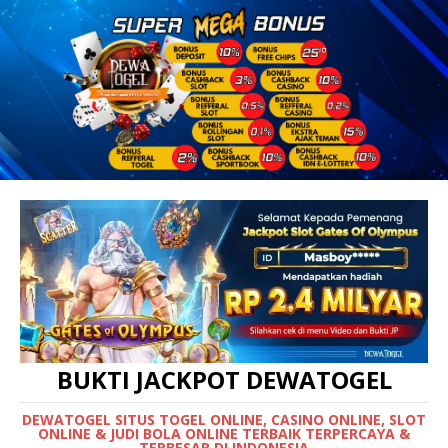
BUKTI JACKPOT DEWATOGEL
DEWATOGEL SITUS TOGEL ONLINE, CASINO ONLINE, SLOT
ONLINE & JUDI BOLA ONLINE TERBAIK TERPERCAYA &
TERBESAR DI INDONESIA