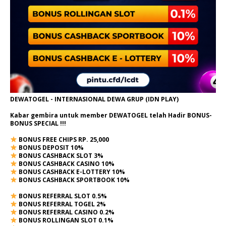
DEWATOGEL - INTERNASIONAL DEWA GRUP (IDN PLAY)
Kabar gembira untuk member DEWATOGEL telah Hadir
BONUS-
BONUS SPECIAL
!!!
BONUS FREE CHIPS RP. 25,000
BONUS DEPOSIT 10%
BONUS CASHBACK SLOT 3%
BONUS CASHBACK CASINO 10%
BONUS CASHBACK E-LOTTERY 10%
BONUS CASHBACK SPORTBOOK 10%
BONUS REFERRAL SLOT 0.5%
BONUS REFERRAL TOGEL 2%
BONUS REFERRAL CASINO 0.2%
BONUS ROLLINGAN SLOT 0.1%