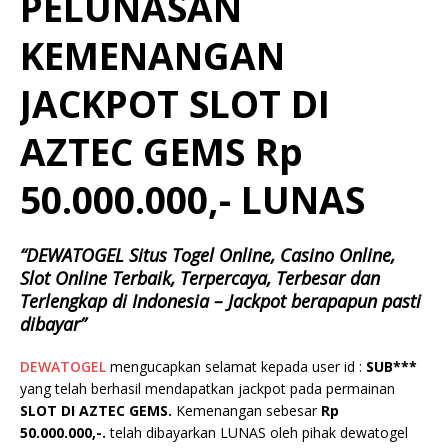
PELUNASAN
KEMENANGAN
JACKPOT SLOT DI
AZTEC GEMS Rp
50.000.000,- LUNAS
“DEWATOGEL Situs Togel Online, Casino Online,
Slot Online Terbaik, Terpercaya, Terbesar dan
Terlengkap di Indonesia – Jackpot berapapun pasti
dibayar”
DEWATOGEL
mengucapkan selamat kepada user id :
SUB***
yang telah berhasil mendapatkan jackpot pada permainan
SLOT DI AZTEC GEMS
.
Kemenangan sebesar
Rp
50.000.000
,-.
telah dibayarkan LUNAS oleh pihak dewatogel