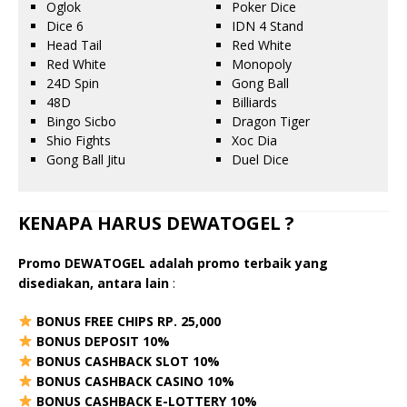
Oglok
Poker Dice
Dice 6
IDN 4 Stand
Head Tail
Red White
Red White
Monopoly
24D Spin
Gong Ball
48D
Billiards
Bingo Sicbo
Dragon Tiger
Shio Fights
Xoc Dia
Gong Ball Jitu
Duel Dice
KENAPA HARUS DEWATOGEL ?
Promo DEWATOGEL adalah promo terbaik yang
disediakan, antara lain
:
BONUS FREE CHIPS RP. 25,000
BONUS DEPOSIT 10%
BONUS CASHBACK SLOT 10%
BONUS CASHBACK CASINO 10%
BONUS CASHBACK E-LOTTERY 10%