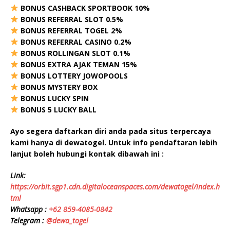
BONUS CASHBACK SPORTBOOK 10%
BONUS REFERRAL SLOT 0.5%
BONUS REFERRAL TOGEL 2%
BONUS REFERRAL CASINO 0.2%
BONUS ROLLINGAN SLOT 0.1%
BONUS EXTRA AJAK TEMAN 15%
BONUS LOTTERY JOWOPOOLS
BONUS MYSTERY BOX
BONUS LUCKY SPIN
BONUS 5 LUCKY BALL
Ayo segera daftarkan diri anda pada situs terpercaya
kami hanya di dewatogel. Untuk info pendaftaran lebih
lanjut boleh hubungi kontak dibawah ini :
Link:
https://orbit.sgp1.cdn.digitaloceanspaces.com/dewatogel/index.h
tml
Whatsapp :
+62 859-4085-0842
Telegram :
@dewa_togel