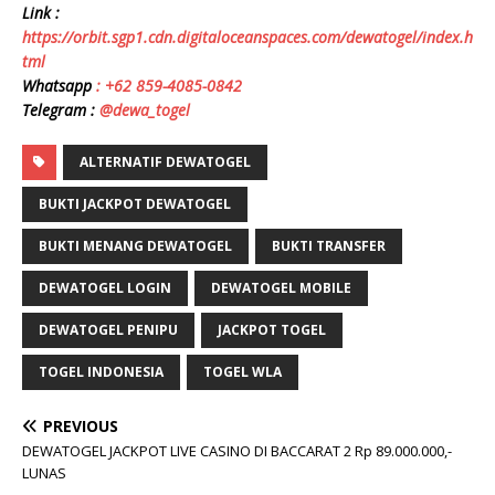
Link :
https://orbit.sgp1.cdn.digitaloceanspaces.com/dewatogel/index.h
tml
Whatsapp
:
+62 8
59-4085-0842
Telegram :
@dewa_togel
ALTERNATIF DEWATOGEL
BUKTI JACKPOT DEWATOGEL
BUKTI MENANG DEWATOGEL
BUKTI TRANSFER
DEWATOGEL LOGIN
DEWATOGEL MOBILE
DEWATOGEL PENIPU
JACKPOT TOGEL
TOGEL INDONESIA
TOGEL WLA
PREVIOUS
DEWATOGEL JACKPOT LIVE CASINO DI BACCARAT 2 Rp 89.000.000,-
LUNAS