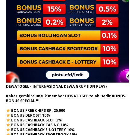
DEWATOGEL - INTERNASIONAL DEWA GRUP (IDN PLAY)
Kabar gembira untuk member DEWATOGEL telah Hadir
BONUS-
BONUS SPECIAL
!!!
BONUS FREE CHIPS RP. 25,000
BONUS DEPOSIT 10%
BONUS CASHBACK SLOT 3%
BONUS CASHBACK CASINO 10%
BONUS CASHBACK E-LOTTERY 10%
BONUS CASHBACK SPORTBOOK 10%