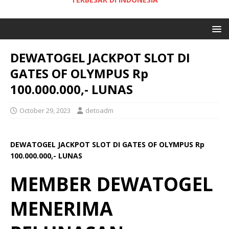
DEWATOGEL JACKPOT SLOT DI
GATES OF OLYMPUS Rp
100.000.000,- LUNAS
October 29, 2023
detoadm
DEWATOGEL JACKPOT SLOT DI GATES OF OLYMPUS Rp
100.000.000,- LUNAS
MEMBER DEWATOGEL
MENERIMA