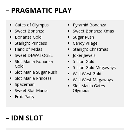
– PRAGMATIC PLAY
Gates of Olympus
Pyramid Bonanza
Sweet Bonanza
Sweet Bonanza Xmas
Bonanza Gold
Sugar Rush
Starlight Princess
Candy Village
Hand of Midas
Starlight Christmas
Sweet DEWATOGEL
Joker Jewels
Slot Mania Bonanza
5 Lion Gold
Gold
5 Lion Gold Megaways
Slot Mania Sugar Rush
Wild West Gold
Slot Mania Princess
Wild West Megaways
Spaceman
Slot Mania Gates
Sweet Slot Mania
Olympus
Fruit Party
– IDN SLOT