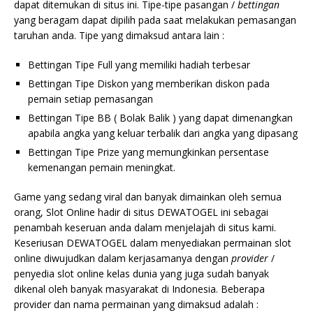
dapat ditemukan di situs ini. Tipe-tipe pasangan /
bettingan
yang beragam dapat dipilih pada saat melakukan pemasangan
taruhan anda. Tipe yang dimaksud antara lain :
Bettingan Tipe Full yang memiliki hadiah terbesar
Bettingan Tipe Diskon yang memberikan diskon pada
pemain setiap pemasangan
Bettingan Tipe BB ( Bolak Balik ) yang dapat dimenangkan
apabila angka yang keluar terbalik dari angka yang dipasang
Bettingan Tipe Prize yang memungkinkan persentase
kemenangan pemain meningkat.
Game yang sedang viral dan banyak dimainkan oleh semua
orang, Slot Online hadir di situs DEWATOGEL ini sebagai
penambah keseruan anda dalam menjelajah di situs kami.
Keseriusan DEWATOGEL dalam menyediakan permainan slot
online diwujudkan dalam kerjasamanya dengan
provider
/
penyedia slot online kelas dunia yang juga sudah banyak
dikenal oleh banyak masyarakat di Indonesia. Beberapa
provider dan nama permainan yang dimaksud adalah :