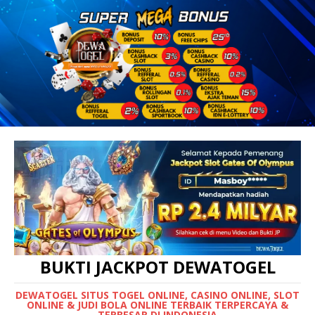
BUKTI JACKPOT DEWATOGEL
DEWATOGEL SITUS TOGEL ONLINE, CASINO ONLINE, SLOT
ONLINE & JUDI BOLA ONLINE TERBAIK TERPERCAYA &
TERBESAR DI INDONESIA