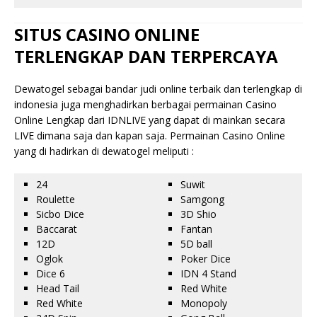
SITUS CASINO ONLINE
TERLENGKAP DAN TERPERCAYA
Dewatogel sebagai bandar judi online terbaik dan terlengkap di
indonesia juga menghadirkan berbagai permainan Casino
Online Lengkap dari IDNLIVE yang dapat di mainkan secara
LIVE dimana saja dan kapan saja. Permainan Casino Online
yang di hadirkan di dewatogel meliputi :
24
Suwit
Roulette
Samgong
Sicbo Dice
3D Shio
Baccarat
Fantan
12D
5D ball
Oglok
Poker Dice
Dice 6
IDN 4 Stand
Head Tail
Red White
Red White
Monopoly