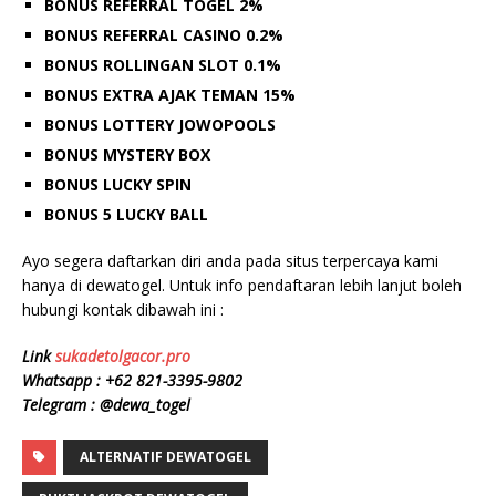
BONUS REFERRAL TOGEL 2%
BONUS REFERRAL CASINO 0.2%
BONUS ROLLINGAN SLOT 0.1%
BONUS EXTRA AJAK TEMAN 15%
BONUS LOTTERY JOWOPOOLS
BONUS MYSTERY BOX
BONUS LUCKY SPIN
BONUS 5 LUCKY BALL
Ayo segera daftarkan diri anda pada situs terpercaya kami
hanya di dewatogel. Untuk info pendaftaran lebih lanjut boleh
hubungi kontak dibawah ini :
Link
sukadetolgacor.pro
Whatsapp :
+62 8
21-3395-9802
Telegram : @dewa_togel
ALTERNATIF DEWATOGEL