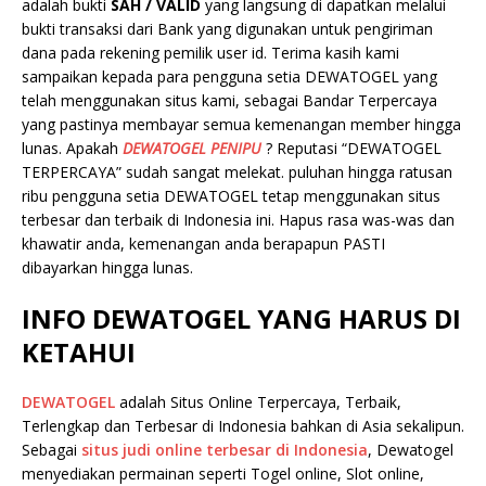
adalah bukti
SAH / VALID
yang langsung di dapatkan melalui
bukti transaksi dari Bank yang digunakan untuk pengiriman
dana pada rekening pemilik user id. Terima kasih kami
sampaikan kepada para pengguna setia DEWATOGEL yang
telah menggunakan situs kami, sebagai Bandar Terpercaya
yang pastinya membayar semua kemenangan member hingga
lunas. Apakah
DEWATOGEL PENIPU
? Reputasi “DEWATOGEL
TERPERCAYA” sudah sangat melekat. puluhan hingga ratusan
ribu pengguna setia DEWATOGEL tetap menggunakan situs
terbesar dan terbaik di Indonesia ini. Hapus rasa was-was dan
khawatir anda, kemenangan anda berapapun PASTI
dibayarkan hingga lunas.
INFO DEWATOGEL YANG HARUS DI
KETAHUI
DEWATOGE
L
adalah Situs Online Terpercaya, Terbaik,
Terlengkap dan Terbesar di Indonesia bahkan di Asia sekalipun.
Sebagai
situs judi online terbesar di Indonesia
, Dewatogel
menyediakan permainan seperti Togel online, Slot online,