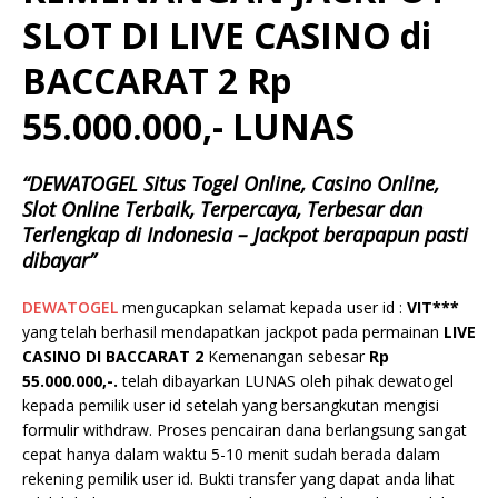
SLOT DI LIVE CASINO di
BACCARAT 2 Rp
55.000.000,- LUNAS
“DEWATOGEL Situs Togel Online, Casino Online,
Slot Online Terbaik, Terpercaya, Terbesar dan
Terlengkap di Indonesia – Jackpot berapapun pasti
dibayar”
DEWATOGEL
mengucapkan selamat kepada user id :
VIT***
yang telah berhasil mendapatkan jackpot pada permainan
LIVE
CASINO DI BACCARAT 2
Kemenangan sebesar
Rp
55.000.000
,-.
telah dibayarkan LUNAS oleh pihak dewatogel
kepada pemilik user id setelah yang bersangkutan mengisi
formulir withdraw. Proses pencairan dana berlangsung sangat
cepat hanya dalam waktu 5-10 menit sudah berada dalam
rekening pemilik user id. Bukti transfer yang dapat anda lihat