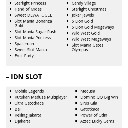
Starlight Princess
Candy Village
Hand of Midas
Starlight Christmas
Sweet DEWATOGEL
Joker Jewels
Slot Mania Bonanza
5 Lion Gold
Gold
5 Lion Gold Megaways
Slot Mania Sugar Rush
Wild West Gold
Slot Mania Princess
Wild West Megaways
Spaceman
Slot Mania Gates
Sweet Slot Mania
Olympus
Fruit Party
– IDN SLOT
Mobile Legends
Medusa
Kutukan Medusa Multiplayer
Domino QQ Big Win
Ultra Gatotkaca
Sirus Gila
Bali
Gatotkaca
Keliling Jakarta
Power of Odin
Djakarta
Aztec Lucky Gems