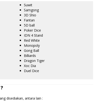
Suwit
Samgong
3D Shio
Fantan
5D ball
Poker Dice
IDN 4 Stand
Red White
Monopoly
Gong Ball
Billiards
Dragon Tiger
Xoc Dia
Duel Dice
 ?
 disediakan, antara lain :