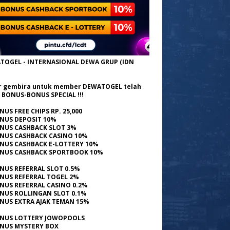
TOGEL - INTERNASIONAL DEWA GRUP (IDN
r gembira untuk member DEWATOGEL telah
r
BONUS-BONUS SPECIAL
!!!
US FREE CHIPS RP. 25,000
NUS DEPOSIT 10%
NUS CASHBACK SLOT 3%
NUS CASHBACK CASINO 10%
NUS CASHBACK E-LOTTERY 10%
NUS CASHBACK SPORTBOOK 10%
NUS REFERRAL SLOT 0.5%
NUS REFERRAL TOGEL 2%
NUS REFERRAL CASINO 0.2%
NUS ROLLINGAN SLOT 0.1%
NUS EXTRA AJAK TEMAN 15%
NUS LOTTERY JOWOPOOLS
NUS MYSTERY BOX