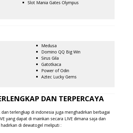
Slot Mania Gates Olympus
Medusa
Domino QQ Big Win
Sirus Gila
Gatotkaca
Power of Odin
Aztec Lucky Gems
TERLENGKAP DAN TERPERCAYA
k dan terlengkap di indonesia juga menghadirkan berbagai
VE yang dapat di mainkan secara LIVE dimana saja dan
hadirkan di dewatogel meliputi :