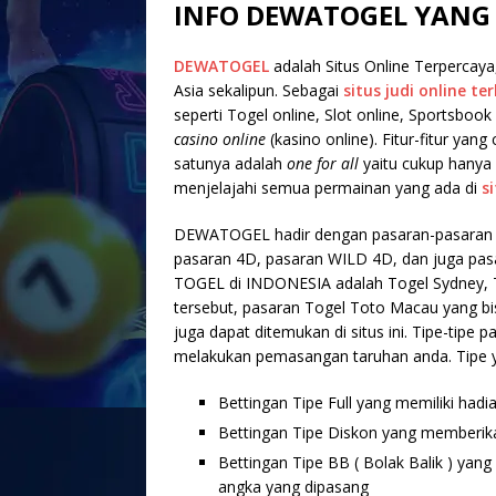
INFO DEWATOGEL YANG 
DEWATOGEL
adalah Situs Online Terpercaya
Asia sekalipun. Sebagai
situs judi online te
seperti Togel online, Slot online, Sportsboo
casino online
(kasino online). Fitur-fitur yan
satunya adalah
one for all
yaitu cukup hanya 
menjelajahi semua permainan yang ada di
s
DEWATOGEL hadir dengan pasaran-pasaran y
pasaran 4D, pasaran WILD 4D, dan juga pasa
TOGEL di INDONESIA adalah Togel Sydney, To
tersebut, pasaran Togel Toto Macau yang bis
juga dapat ditemukan di situs ini. Tipe-tipe 
melakukan pemasangan taruhan anda. Tipe ya
Bettingan Tipe Full yang memiliki hadi
Bettingan Tipe Diskon yang memberik
Bettingan Tipe BB ( Bolak Balik ) yang
angka yang dipasang