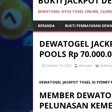
BUKTI JACKPOT D
DEWATOGEL SITUS TOGEL ONLINE, CASINO
BERANDA
BUKTI PEMBAYARAN DEW
DEWATOGEL JACKP
POOLS Rp 70.000.
October 12, 2023
detoadm
Bukti 
DEWATOGEL JACKPOT TOGEL DI SYDNEY PO
MEMBER DEWATO
PELUNASAN KEM