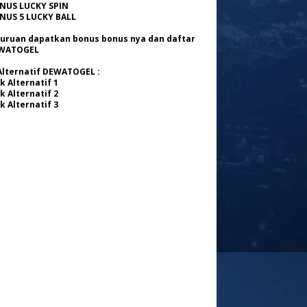
NUS LUCKY SPIN
NUS 5 LUCKY BALL
uruan dapatkan bonus bonus nya dan daftar
EWATOGEL
Alternatif
DEWATOGEL
:
k Alternatif 1
k Alternatif 2
k Alternatif 3