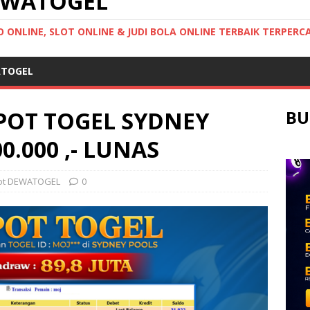
EWATOGEL
 ONLINE, SLOT ONLINE & JUDI BOLA ONLINE TERBAIK TERPERCA
ATOGEL
POT TOGEL SYDNEY
BU
0.000 ,- LUNAS
pot DEWATOGEL
0