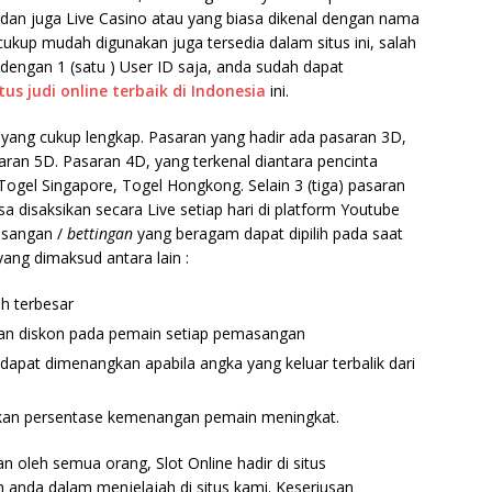
k dan juga Live Casino atau yang biasa dikenal dengan nama
g cukup mudah digunakan juga tersedia dalam situs ini, salah
dengan 1 (satu ) User ID saja, anda sudah dapat
itus judi online terbaik di Indonesia
ini.
ang cukup lengkap. Pasaran yang hadir ada pasaran 3D,
ran 5D. Pasaran 4D, yang terkenal diantara pencinta
gel Singapore, Togel Hongkong. Selain 3 (tiga) pasaran
a disaksikan secara Live setiap hari di platform Youtube
pasangan /
bettingan
yang beragam dapat dipilih pada saat
ng dimaksud antara lain :
ah terbesar
an diskon pada pemain setiap pemasangan
 dapat dimenangkan apabila angka yang keluar terbalik dari
nkan persentase kemenangan pemain meningkat.
 oleh semua orang, Slot Online hadir di situs
nda dalam menjelajah di situs kami. Keseriusan