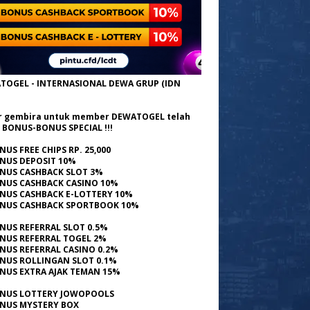
TOGEL - INTERNASIONAL DEWA GRUP (IDN
r gembira untuk member DEWATOGEL telah
r
BONUS-BONUS SPECIAL
!!!
US FREE CHIPS RP. 25,000
NUS DEPOSIT 10%
NUS CASHBACK SLOT 3%
NUS CASHBACK CASINO 10%
NUS CASHBACK E-LOTTERY 10%
NUS CASHBACK SPORTBOOK 10%
NUS REFERRAL SLOT 0.5%
NUS REFERRAL TOGEL 2%
NUS REFERRAL CASINO 0.2%
NUS ROLLINGAN SLOT 0.1%
NUS EXTRA AJAK TEMAN 15%
NUS LOTTERY JOWOPOOLS
NUS MYSTERY BOX