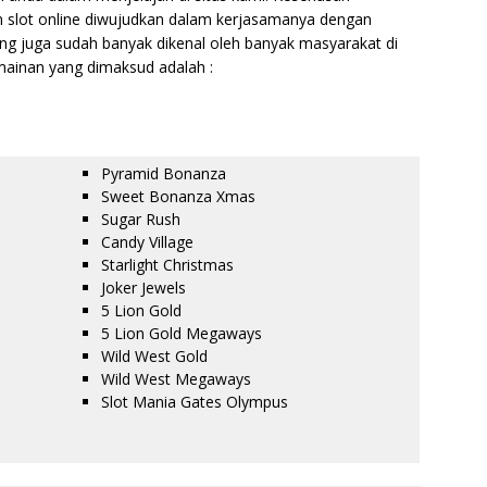
lot online diwujudkan dalam kerjasamanya dengan
yang juga sudah banyak dikenal oleh banyak masyarakat di
mainan yang dimaksud adalah :
Pyramid Bonanza
Sweet Bonanza Xmas
Sugar Rush
Candy Village
Starlight Christmas
Joker Jewels
5 Lion Gold
5 Lion Gold Megaways
Wild West Gold
Wild West Megaways
Slot Mania Gates Olympus