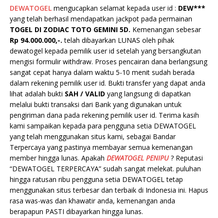
DEWATOGEL
mengucapkan selamat kepada user id :
DEW***
yang telah berhasil mendapatkan jackpot pada permainan
TOGEL DI ZODIAC TOTO GEMINI 5D.
Kemenangan sebesar
Rp 94.000.000,-.
telah dibayarkan LUNAS oleh pihak
dewatogel kepada pemilik user id setelah yang bersangkutan
mengisi formulir withdraw. Proses pencairan dana berlangsung
sangat cepat hanya dalam waktu 5-10 menit sudah berada
dalam rekening pemilik user id. Bukti transfer yang dapat anda
lihat adalah bukti
SAH / VALID
yang langsung di dapatkan
melalui bukti transaksi dari Bank yang digunakan untuk
pengiriman dana pada rekening pemilik user id. Terima kasih
kami sampaikan kepada para pengguna setia DEWATOGEL
yang telah menggunakan situs kami, sebagai Bandar
Terpercaya yang pastinya membayar semua kemenangan
member hingga lunas. Apakah
DEWATOGEL PENIPU
? Reputasi
“DEWATOGEL TERPERCAYA” sudah sangat melekat. puluhan
hingga ratusan ribu pengguna setia DEWATOGEL tetap
menggunakan situs terbesar dan terbaik di Indonesia ini. Hapus
rasa was-was dan khawatir anda, kemenangan anda
berapapun PASTI dibayarkan hingga lunas.