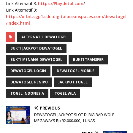
Link Alternatif 3:
https://
Playdetol.com
/
Link Alternatif 3:
https://orbit.sgp1.cdn.digitaloceanspaces.com/dewatogel
/index.html
ALTERNATIF DEWATOGEL
BUKTI JACKPOT DEWATOGEL
BUKTI MENANG DEWATOGEL
BUKTI TRANSFER
DEWATOGEL LOGIN
DEWATOGEL MOBILE
DEWATOGEL PENIPU
JACKPOT TOGEL
TOGEL INDONESIA
TOGEL WLA
PREVIOUS
DEWATOGEL JACKPOT SLOT DI BIG BAD WOLF
MEGAWAYS Rp 92.000.000,- LUNAS