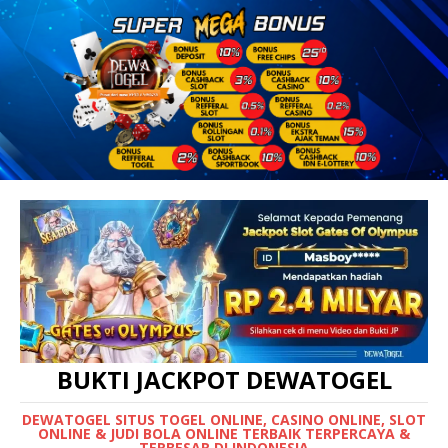
BUKTI JACKPOT DEWATOGEL
DEWATOGEL SITUS TOGEL ONLINE, CASINO ONLINE, SLOT
ONLINE & JUDI BOLA ONLINE TERBAIK TERPERCAYA &
TERBESAR DI INDONESIA