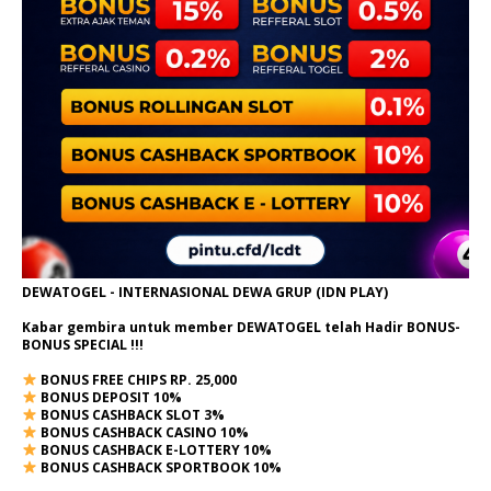
DEWATOGEL - INTERNASIONAL DEWA GRUP (IDN PLAY)
Kabar gembira untuk member DEWATOGEL telah Hadir
BONUS-
BONUS SPECIAL
!!!
BONUS FREE CHIPS RP. 25,000
BONUS DEPOSIT 10%
BONUS CASHBACK SLOT 3%
BONUS CASHBACK CASINO 10%
BONUS CASHBACK E-LOTTERY 10%
BONUS CASHBACK SPORTBOOK 10%