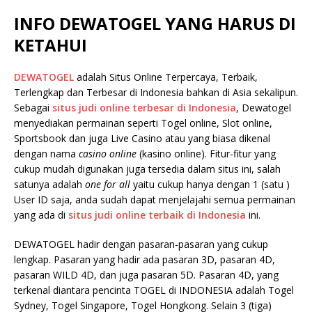
INFO DEWATOGEL YANG HARUS DI
KETAHUI
DEWATOGEL
adalah Situs Online Terpercaya, Terbaik,
Terlengkap dan Terbesar di Indonesia bahkan di Asia sekalipun.
Sebagai
situs judi online terbesar di Indonesia
, Dewatogel
menyediakan permainan seperti Togel online, Slot online,
Sportsbook dan juga Live Casino atau yang biasa dikenal
dengan nama
casino online
(kasino online). Fitur-fitur yang
cukup mudah digunakan juga tersedia dalam situs ini, salah
satunya adalah
one for all
yaitu cukup hanya dengan 1 (satu )
User ID saja, anda sudah dapat menjelajahi semua permainan
yang ada di
situs judi
online terbaik di Indonesia
ini.
DEWATOGEL hadir dengan pasaran-pasaran yang cukup
lengkap. Pasaran yang hadir ada pasaran 3D, pasaran 4D,
pasaran WILD 4D, dan juga pasaran 5D. Pasaran 4D, yang
terkenal diantara pencinta TOGEL di INDONESIA adalah Togel
Sydney, Togel Singapore, Togel Hongkong. Selain 3 (tiga)