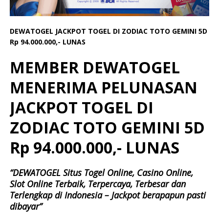
DEWATOGEL JACKPOT TOGEL DI ZODIAC TOTO GEMINI 5D
Rp 94.000.000,- LUNAS
MEMBER DEWATOGEL
MENERIMA PELUNASAN
JACKPOT TOGEL DI
ZODIAC TOTO GEMINI 5D
Rp 94.000.000,- LUNAS
“DEWATOGEL Situs Togel Online, Casino Online,
Slot Online Terbaik, Terpercaya, Terbesar dan
Terlengkap di Indonesia – Jackpot berapapun pasti
dibayar”