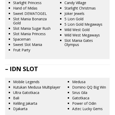
Starlight Princess
Candy Village
Hand of Midas
Starlight Christmas
Sweet DEWATOGEL
Joker Jewels
Slot Mania Bonanza
5 Lion Gold
Gold
5 Lion Gold Megaways
Slot Mania Sugar Rush
Wild West Gold
Slot Mania Princess
Wild West Megaways
Spaceman
Slot Mania Gates
Sweet Slot Mania
Olympus
Fruit Party
– IDN SLOT
Mobile Legends
Medusa
Kutukan Medusa Multiplayer
Domino QQ Big Win
Ultra Gatotkaca
Sirus Gila
Bali
Gatotkaca
Keliling Jakarta
Power of Odin
Djakarta
Aztec Lucky Gems