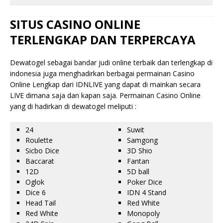
SITUS CASINO ONLINE
TERLENGKAP DAN TERPERCAYA
Dewatogel sebagai bandar judi online terbaik dan terlengkap di
indonesia juga menghadirkan berbagai permainan Casino
Online Lengkap dari IDNLIVE yang dapat di mainkan secara
LIVE dimana saja dan kapan saja. Permainan Casino Online
yang di hadirkan di dewatogel meliputi :
24
Suwit
Roulette
Samgong
Sicbo Dice
3D Shio
Baccarat
Fantan
12D
5D ball
Oglok
Poker Dice
Dice 6
IDN 4 Stand
Head Tail
Red White
Red White
Monopoly