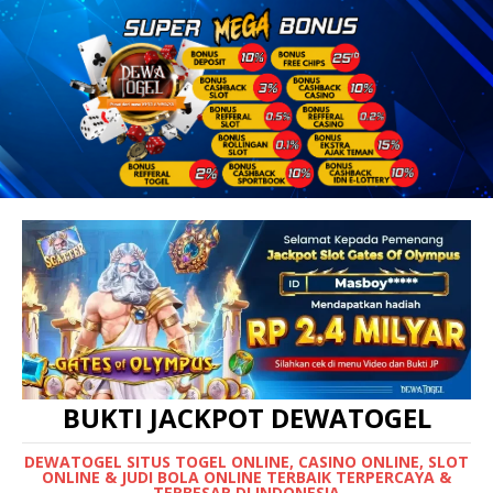
BUKTI JACKPOT DEWATOGEL
DEWATOGEL SITUS TOGEL ONLINE, CASINO ONLINE, SLOT
ONLINE & JUDI BOLA ONLINE TERBAIK TERPERCAYA &
TERBESAR DI INDONESIA