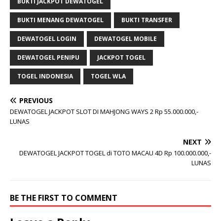
BUKTI JACKPOT DEWATOGEL
BUKTI MENANG DEWATOGEL
BUKTI TRANSFER
DEWATOGEL LOGIN
DEWATOGEL MOBILE
DEWATOGEL PENIPU
JACKPOT TOGEL
TOGEL INDONESIA
TOGEL WLA
PREVIOUS
DEWATOGEL JACKPOT SLOT DI MAHJONG WAYS 2 Rp 55.000.000,-
LUNAS
NEXT
DEWATOGEL JACKPOT TOGEL di TOTO MACAU 4D Rp 100.000.000,-
LUNAS
BE THE FIRST TO COMMENT