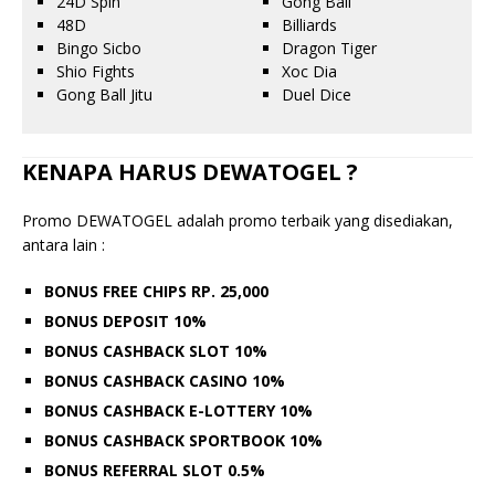
24D Spin
Gong Ball
48D
Billiards
Bingo Sicbo
Dragon Tiger
Shio Fights
Xoc Dia
Gong Ball Jitu
Duel Dice
KENAPA HARUS DEWATOGEL ?
Promo DEWATOGEL adalah promo terbaik yang disediakan,
antara lain :
BONUS FREE CHIPS RP. 25,000
BONUS DEPOSIT 10%
BONUS CASHBACK SLOT 10%
BONUS CASHBACK CASINO 10%
BONUS CASHBACK E-LOTTERY 10%
BONUS CASHBACK SPORTBOOK 10%
BONUS REFERRAL SLOT 0.5%