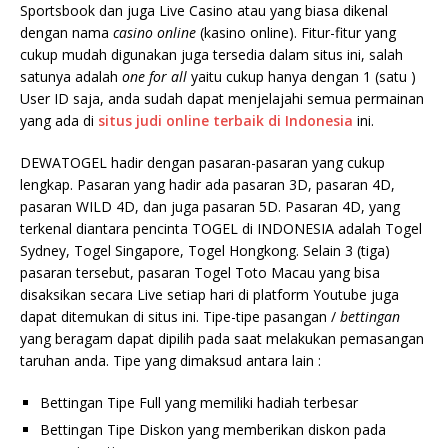
Sportsbook dan juga Live Casino atau yang biasa dikenal
dengan nama
casino online
(kasino online). Fitur-fitur yang
cukup mudah digunakan juga tersedia dalam situs ini, salah
satunya adalah
one for all
yaitu cukup hanya dengan 1 (satu )
User ID saja, anda sudah dapat menjelajahi semua permainan
yang ada di
situs judi online terbaik di Indonesia
ini.
DEWATOGEL hadir dengan pasaran-pasaran yang cukup
lengkap. Pasaran yang hadir ada pasaran 3D, pasaran 4D,
pasaran WILD 4D, dan juga pasaran 5D. Pasaran 4D, yang
terkenal diantara pencinta TOGEL di INDONESIA adalah Togel
Sydney, Togel Singapore, Togel Hongkong. Selain 3 (tiga)
pasaran tersebut, pasaran Togel Toto Macau yang bisa
disaksikan secara Live setiap hari di platform Youtube juga
dapat ditemukan di situs ini. Tipe-tipe pasangan /
bettingan
yang beragam dapat dipilih pada saat melakukan pemasangan
taruhan anda. Tipe yang dimaksud antara lain :
Bettingan Tipe Full yang memiliki hadiah terbesar
Bettingan Tipe Diskon yang memberikan diskon pada