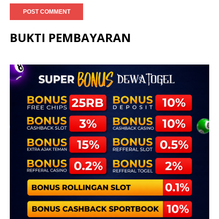
BUKTI PEMBAYARAN