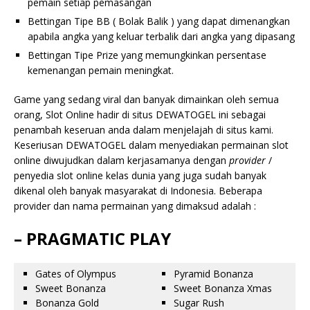
pemain setiap pemasangan
Bettingan Tipe BB ( Bolak Balik ) yang dapat dimenangkan
apabila angka yang keluar terbalik dari angka yang dipasang
Bettingan Tipe Prize yang memungkinkan persentase
kemenangan pemain meningkat.
Game yang sedang viral dan banyak dimainkan oleh semua
orang, Slot Online hadir di situs DEWATOGEL ini sebagai
penambah keseruan anda dalam menjelajah di situs kami.
Keseriusan DEWATOGEL dalam menyediakan permainan slot
online diwujudkan dalam kerjasamanya dengan
provider
/
penyedia slot online kelas dunia yang juga sudah banyak
dikenal oleh banyak masyarakat di Indonesia. Beberapa
provider dan nama permainan yang dimaksud adalah :
– PRAGMATIC PLAY
Gates of Olympus
Pyramid Bonanza
Sweet Bonanza
Sweet Bonanza Xmas
Bonanza Gold
Sugar Rush