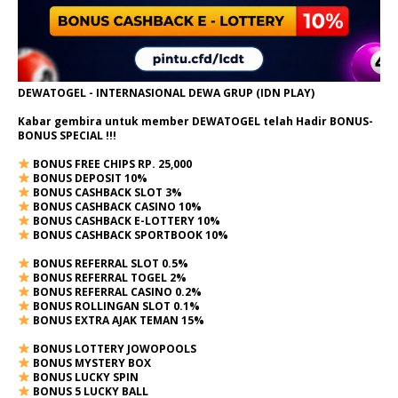
DEWATOGEL - INTERNASIONAL DEWA GRUP (IDN PLAY)
Kabar gembira untuk member DEWATOGEL telah Hadir
BONUS-
BONUS SPECIAL
!!!
BONUS FREE CHIPS RP. 25,000
BONUS DEPOSIT 10%
BONUS CASHBACK SLOT 3%
BONUS CASHBACK CASINO 10%
BONUS CASHBACK E-LOTTERY 10%
BONUS CASHBACK SPORTBOOK 10%
BONUS REFERRAL SLOT 0.5%
BONUS REFERRAL TOGEL 2%
BONUS REFERRAL CASINO 0.2%
BONUS ROLLINGAN SLOT 0.1%
BONUS EXTRA AJAK TEMAN 15%
BONUS LOTTERY JOWOPOOLS
BONUS MYSTERY BOX
BONUS LUCKY SPIN
BONUS 5 LUCKY BALL