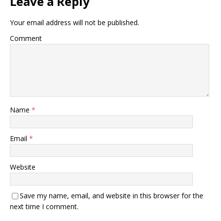
Leave a Reply
Your email address will not be published.
Comment
Name
*
Email
*
Website
Save my name, email, and website in this browser for the
next time I comment.