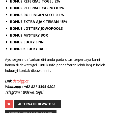
BONUS REFERRAL TOGEL 2%
BONUS REFERRAL CASINO 0.2%
BONUS ROLLINGAN SLOT 0.1%
BONUS EXTRA AJAK TEMAN 15%
BONUS LOTTERY JOWOPOOLS
BONUS MYSTERY BOX
BONUS LUCKY SPIN
BONUS 5 LUCKY BALL
Ayo segera daftarkan diri anda pada situs terpercaya kami
hanya di dewatogel. Untuk info pendaftaran lebih lanjut boleh
hubungi kontak dibawah ini :
Link
detolgg.cc
Whatsapp :
+62 8
21-3395-9802
Telegram : @dewa_togel
ALTERNATIF DEWATOGEL