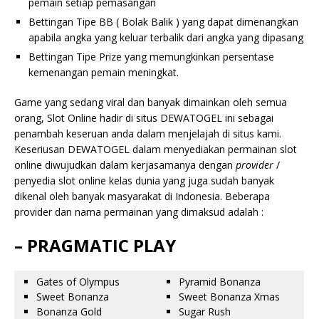
pemain setiap pemasangan
Bettingan Tipe BB ( Bolak Balik ) yang dapat dimenangkan
apabila angka yang keluar terbalik dari angka yang dipasang
Bettingan Tipe Prize yang memungkinkan persentase
kemenangan pemain meningkat.
Game yang sedang viral dan banyak dimainkan oleh semua
orang, Slot Online hadir di situs DEWATOGEL ini sebagai
penambah keseruan anda dalam menjelajah di situs kami.
Keseriusan DEWATOGEL dalam menyediakan permainan slot
online diwujudkan dalam kerjasamanya dengan
provider
/
penyedia slot online kelas dunia yang juga sudah banyak
dikenal oleh banyak masyarakat di Indonesia. Beberapa
provider dan nama permainan yang dimaksud adalah :
– PRAGMATIC PLAY
Gates of Olympus
Pyramid Bonanza
Sweet Bonanza
Sweet Bonanza Xmas
Bonanza Gold
Sugar Rush