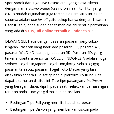
Sportsbook dan juga Live Casino atau yang biasa dikenal
dengan nama
casino online
(kasino online). Fitur-fitur yang
cukup mudah digunakan juga tersedia dalam situs ini, salah
satunya adalah
one for all
yaitu cukup hanya dengan 1 (satu )
User ID saja, anda sudah dapat menjelajahi semua permainan
yang ada di
situs judi online terbaik di Indonesia
ini.
DEWATOGEL hadir dengan pasaran-pasaran yang cukup
lengkap. Pasaran yang hadir ada pasaran 3D, pasaran 4D,
pasaran WILD 4D, dan juga pasaran 5D. Pasaran 4D, yang
terkenal diantara pencinta TOGEL di INDONESIA adalah Togel
Sydney, Togel Singapore, Togel Hongkong. Selain 3 (tiga)
pasaran tersebut, pasaran Togel Toto Macau yang bisa
disaksikan secara Live setiap hari di platform Youtube juga
dapat ditemukan di situs ini. Tipe-tipe pasangan /
bettingan
yang beragam dapat dipilih pada saat melakukan pemasangan
taruhan anda. Tipe yang dimaksud antara lain :
Bettingan Tipe Full yang memiliki hadiah terbesar
Bettingan Tipe Diskon yang memberikan diskon pada