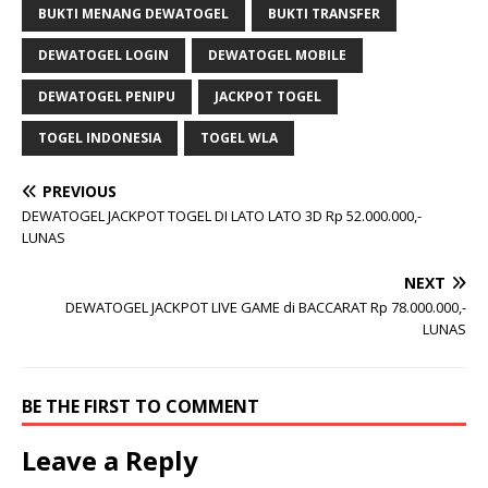
BUKTI MENANG DEWATOGEL
BUKTI TRANSFER
DEWATOGEL LOGIN
DEWATOGEL MOBILE
DEWATOGEL PENIPU
JACKPOT TOGEL
TOGEL INDONESIA
TOGEL WLA
PREVIOUS
DEWATOGEL JACKPOT TOGEL DI LATO LATO 3D Rp 52.000.000,-
LUNAS
NEXT
DEWATOGEL JACKPOT LIVE GAME di BACCARAT Rp 78.000.000,-
LUNAS
BE THE FIRST TO COMMENT
Leave a Reply