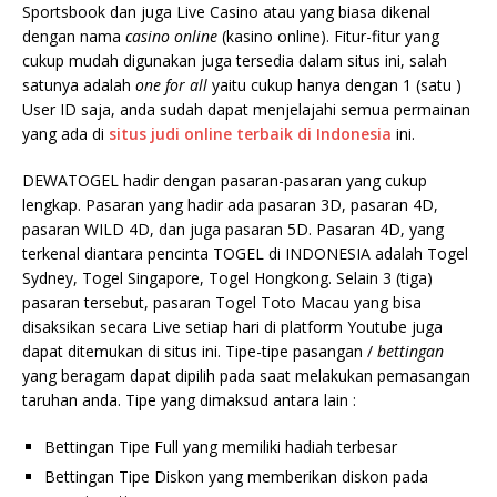
Sportsbook dan juga Live Casino atau yang biasa dikenal
dengan nama
casino online
(kasino online). Fitur-fitur yang
cukup mudah digunakan juga tersedia dalam situs ini, salah
satunya adalah
one for all
yaitu cukup hanya dengan 1 (satu )
User ID saja, anda sudah dapat menjelajahi semua permainan
yang ada di
situs judi
online terbaik di Indonesia
ini.
DEWATOGEL hadir dengan pasaran-pasaran yang cukup
lengkap. Pasaran yang hadir ada pasaran 3D, pasaran 4D,
pasaran WILD 4D, dan juga pasaran 5D. Pasaran 4D, yang
terkenal diantara pencinta TOGEL di INDONESIA adalah Togel
Sydney, Togel Singapore, Togel Hongkong. Selain 3 (tiga)
pasaran tersebut, pasaran Togel Toto Macau yang bisa
disaksikan secara Live setiap hari di platform Youtube juga
dapat ditemukan di situs ini. Tipe-tipe pasangan /
bettingan
yang beragam dapat dipilih pada saat melakukan pemasangan
taruhan anda. Tipe yang dimaksud antara lain :
Bettingan Tipe Full yang memiliki hadiah terbesar
Bettingan Tipe Diskon yang memberikan diskon pada