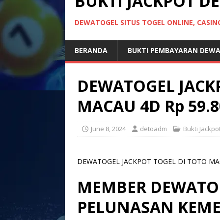
BUKTI JACKPOT D
DEWATOGEL SITUS TOGEL ONLINE, CASINO
BERANDA
BUKTI PEMBAYARAN DEW
DEWATOGEL JACKP
MACAU 4D Rp 59.8
June 8, 2024
detoadm
Bukti Jackp
DEWATOGEL JACKPOT TOGEL DI TOTO MACA
MEMBER DEWATO
PELUNASAN KEM