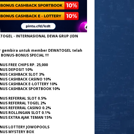
TOGEL - INTERNASIONAL DEWA GRUP (IDN
r gembira untuk member DEWATOGEL telah
r
BONUS-BONUS SPECIAL
!!!
US FREE CHIPS RP. 25,000
NUS DEPOSIT 10%
NUS CASHBACK SLOT 3%
NUS CASHBACK CASINO 10%
NUS CASHBACK E-LOTTERY 10%
NUS CASHBACK SPORTBOOK 10%
NUS REFERRAL SLOT 0.5%
NUS REFERRAL TOGEL 2%
NUS REFERRAL CASINO 0.2%
NUS ROLLINGAN SLOT 0.1%
NUS EXTRA AJAK TEMAN 15%
NUS LOTTERY JOWOPOOLS
NUS MYSTERY BOX