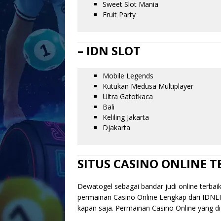
Sweet Slot Mania
Fruit Party
– IDN SLOT
Mobile Legends
Kutukan Medusa Multiplayer
Ultra Gatotkaca
Bali
Keliling Jakarta
Djakarta
SITUS CASINO ONLINE 
Dewatogel sebagai bandar judi online terbai
permainan Casino Online Lengkap dari IDNLI
kapan saja. Permainan Casino Online yang di 