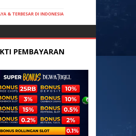
YA & TERBESAR DI INDONESIA
KTI PEMBAYARAN