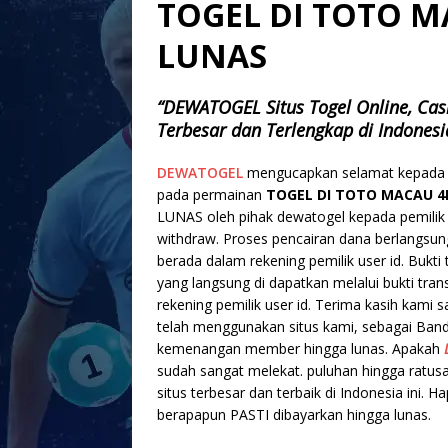
TOGEL DI TOTO MA
LUNAS
“DEWATOGEL Situs Togel Online, Casi
Terbesar dan Terlengkap di Indonesi
DEWATOGEL
mengucapkan selamat kepada u
pada permainan
TOGEL DI TOTO MACAU 4
LUNAS oleh pihak dewatogel kepada pemilik u
withdraw. Proses pencairan dana berlangsu
berada dalam rekening pemilik user id. Bukti 
yang langsung di dapatkan melalui bukti tra
rekening pemilik user id. Terima kasih ka
telah menggunakan situs kami, sebagai Ba
kemenangan member hingga lunas. Apakah
sudah sangat melekat. puluhan hingga rat
situs terbesar dan terbaik di Indonesia ini
berapapun PASTI dibayarkan hingga lunas.