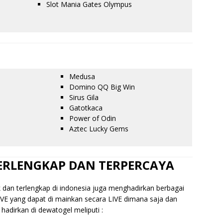
Slot Mania Gates Olympus
Medusa
Domino QQ Big Win
Sirus Gila
Gatotkaca
Power of Odin
Aztec Lucky Gems
TERLENGKAP DAN TERPERCAYA
k dan terlengkap di indonesia juga menghadirkan berbagai
VE yang dapat di mainkan secara LIVE dimana saja dan
hadirkan di dewatogel meliputi :