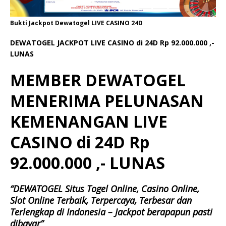
Bukti Jackpot Dewatogel LIVE CASINO 24D
DEWATOGEL JACKPOT LIVE CASINO di 24D Rp 92.000.000 ,-
LUNAS
MEMBER DEWATOGEL
MENERIMA PELUNASAN
KEMENANGAN LIVE
CASINO di 24D Rp
92.000.000 ,- LUNAS
“DEWATOGEL Situs Togel Online, Casino Online,
Slot Online Terbaik, Terpercaya, Terbesar dan
Terlengkap di Indonesia – Jackpot berapapun pasti
dibayar”