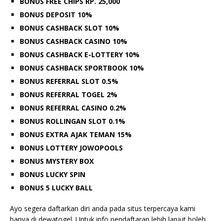
BONUS FREE CHIPS RP. 25,000
BONUS DEPOSIT 10%
BONUS CASHBACK SLOT 10%
BONUS CASHBACK CASINO 10%
BONUS CASHBACK E-LOTTERY 10%
BONUS CASHBACK SPORTBOOK 10%
BONUS REFERRAL SLOT 0.5%
BONUS REFERRAL TOGEL 2%
BONUS REFERRAL CASINO 0.2%
BONUS ROLLINGAN SLOT 0.1%
BONUS EXTRA AJAK TEMAN 15%
BONUS LOTTERY JOWOPOOLS
BONUS MYSTERY BOX
BONUS LUCKY SPIN
BONUS 5 LUCKY BALL
Ayo segera daftarkan diri anda pada situs terpercaya kami
hanya di dewatogel. Untuk info pendaftaran lebih lanjut boleh