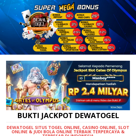
BUKTI JACKPOT DEWATOGEL
DEWATOGEL SITUS TOGEL ONLINE, CASINO ONLINE, SLOT
ONLINE & JUDI BOLA ONLINE TERBAIK TERPERCAYA &
TERBESAR DI INDONESIA