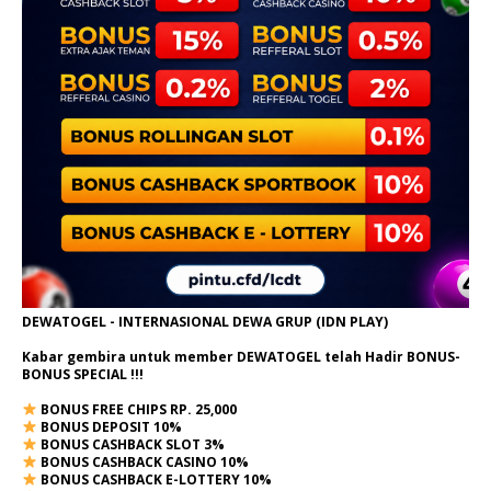
DEWATOGEL - INTERNASIONAL DEWA GRUP (IDN PLAY)
Kabar gembira untuk member DEWATOGEL telah Hadir
BONUS-
BONUS SPECIAL
!!!
BONUS FREE CHIPS RP. 25,000
BONUS DEPOSIT 10%
BONUS CASHBACK SLOT 3%
BONUS CASHBACK CASINO 10%
BONUS CASHBACK E-LOTTERY 10%