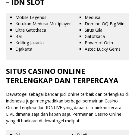
– IDN SLOT
Mobile Legends
Medusa
Kutukan Medusa Multiplayer
Domino QQ Big Win
Ultra Gatotkaca
Sirus Gila
Bali
Gatotkaca
Keliling Jakarta
Power of Odin
Djakarta
Aztec Lucky Gems
SITUS CASINO ONLINE
TERLENGKAP DAN TERPERCAYA
Dewatogel sebagai bandar judi online terbaik dan terlengkap di
indonesia juga menghadirkan berbagai permainan Casino
Online Lengkap dari IDNLIVE yang dapat di mainkan secara
LIVE dimana saja dan kapan saja. Permainan Casino Online
yang di hadirkan di dewatogel meliputi :
24
Suwit