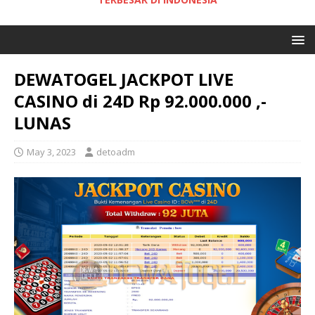
DEWATOGEL JACKPOT LIVE
CASINO di 24D Rp 92.000.000 ,-
LUNAS
May 3, 2023
detoadm