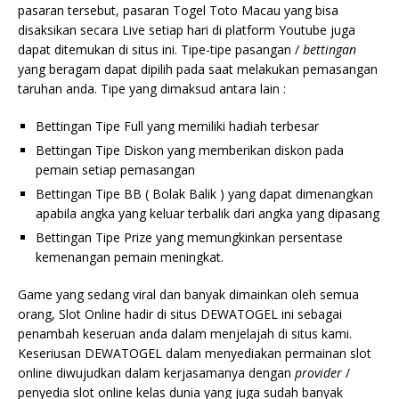
pasaran tersebut, pasaran Togel Toto Macau yang bisa
disaksikan secara Live setiap hari di platform Youtube juga
dapat ditemukan di situs ini. Tipe-tipe pasangan /
bettingan
yang beragam dapat dipilih pada saat melakukan pemasangan
taruhan anda. Tipe yang dimaksud antara lain :
Bettingan Tipe Full yang memiliki hadiah terbesar
Bettingan Tipe Diskon yang memberikan diskon pada
pemain setiap pemasangan
Bettingan Tipe BB ( Bolak Balik ) yang dapat dimenangkan
apabila angka yang keluar terbalik dari angka yang dipasang
Bettingan Tipe Prize yang memungkinkan persentase
kemenangan pemain meningkat.
Game yang sedang viral dan banyak dimainkan oleh semua
orang, Slot Online hadir di situs DEWATOGEL ini sebagai
penambah keseruan anda dalam menjelajah di situs kami.
Keseriusan DEWATOGEL dalam menyediakan permainan slot
online diwujudkan dalam kerjasamanya dengan
provider
/
penyedia slot online kelas dunia yang juga sudah banyak