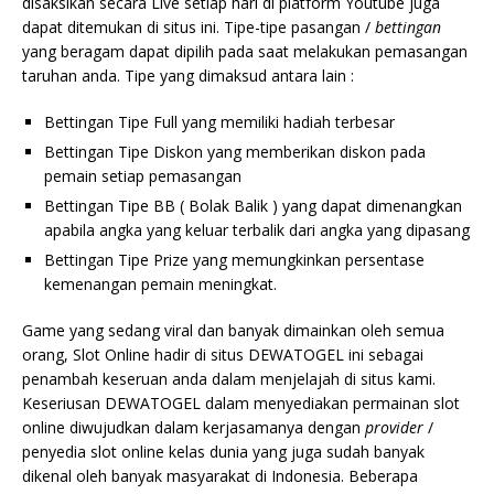
disaksikan secara Live setiap hari di platform Youtube juga
dapat ditemukan di situs ini. Tipe-tipe pasangan /
bettingan
yang beragam dapat dipilih pada saat melakukan pemasangan
taruhan anda. Tipe yang dimaksud antara lain :
Bettingan Tipe Full yang memiliki hadiah terbesar
Bettingan Tipe Diskon yang memberikan diskon pada
pemain setiap pemasangan
Bettingan Tipe BB ( Bolak Balik ) yang dapat dimenangkan
apabila angka yang keluar terbalik dari angka yang dipasang
Bettingan Tipe Prize yang memungkinkan persentase
kemenangan pemain meningkat.
Game yang sedang viral dan banyak dimainkan oleh semua
orang, Slot Online hadir di situs DEWATOGEL ini sebagai
penambah keseruan anda dalam menjelajah di situs kami.
Keseriusan DEWATOGEL dalam menyediakan permainan slot
online diwujudkan dalam kerjasamanya dengan
provider
/
penyedia slot online kelas dunia yang juga sudah banyak
dikenal oleh banyak masyarakat di Indonesia. Beberapa