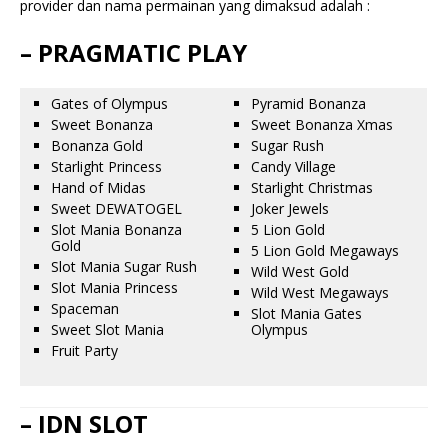
provider dan nama permainan yang dimaksud adalah :
– PRAGMATIC PLAY
Gates of Olympus
Pyramid Bonanza
Sweet Bonanza
Sweet Bonanza Xmas
Bonanza Gold
Sugar Rush
Starlight Princess
Candy Village
Hand of Midas
Starlight Christmas
Sweet DEWATOGEL
Joker Jewels
Slot Mania Bonanza
5 Lion Gold
Gold
5 Lion Gold Megaways
Slot Mania Sugar Rush
Wild West Gold
Slot Mania Princess
Wild West Megaways
Spaceman
Slot Mania Gates
Sweet Slot Mania
Olympus
Fruit Party
– IDN SLOT